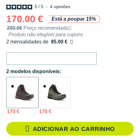
5
/
5
-
4
opiniões
170.00 €
Está a poupar 15%
Preço de venda recomendado pela marca
200.0€
Preço recomendado
Produto não elegível para cupons
2 mensalidades de
85.00 €
sem custos
2 modelos disponíveis:
170 €
170 €
ADICIONAR AO CARRINHO