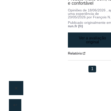
e confortável
Opiniões de
18/06/2026
, 
uma experiência de
20/05/2026
por
François N
Publicado originalmente e
run.fr (fr)
Ver a avaliação
original
Relatório
1