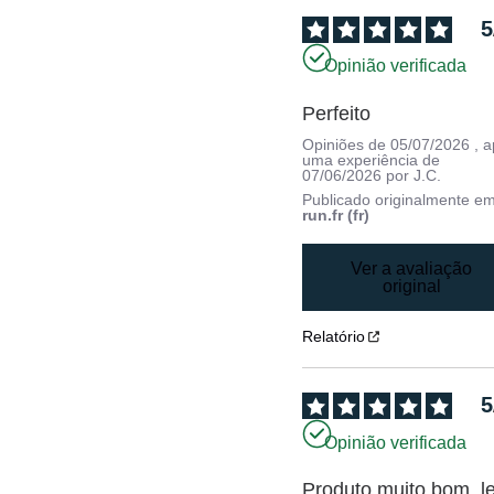
5
Opinião verificada
Perfeito
Opiniões de
05/07/2026
, 
uma experiência de
07/06/2026
por
J.C.
Publicado originalmente e
run.fr (fr)
Ver a avaliação
original
Relatório
5
Opinião verificada
Produto muito bom, le