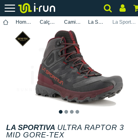
Homem
Calçados
Caminhada
La Sportiva
La Sportiva Ultra Raptor 3 Mid Gore-Tex
1
2
3
4
LA SPORTIVA
ULTRA RAPTOR 3
MID GORE-TEX