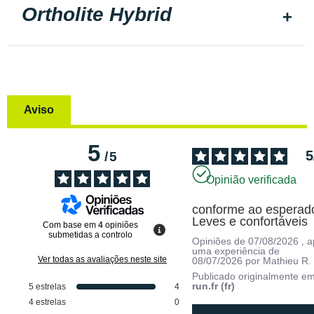
Ortholite Hybrid
Aviso
5
5
/
5
Opinião verificada
conforme ao esperado
Leves e confortáveis
Com base em
4
opiniões
submetidas a controlo
Opiniões de
07/08/2026
, 
uma experiência de
Ver todas as avaliações neste site
08/07/2026
por
Mathieu R.
Publicado originalmente e
run.fr (fr)
5
estrelas
4
4
estrelas
0