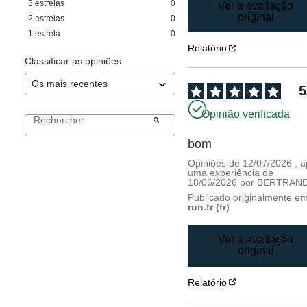
3
estrelas
0
Ver a avaliação
original
2
estrelas
0
1
estrela
0
Relatório
Classificar as opiniões
5
Opinião verificada
bom
Opiniões de
12/07/2026
, 
uma experiência de
18/06/2026
por
BERTRAND
Publicado originalmente e
run.fr (fr)
Ver a avaliação
original
Relatório