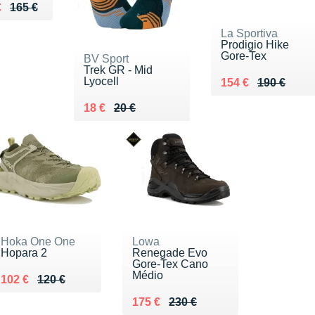
eu de 165 €
u 140 €
€
165 €
La Sportiva
Prodigio Hike
Gore-Tex
BV Sport
Trek GR - Mid
Lyocell
Au lieu de 190 €
Vendu 154 €
154 €
190 €
Au lieu de 20 €
Vendu 18 €
18 €
20 €
Hoka One One
Lowa
Hopara 2
Renegade Evo
Gore-Tex Cano
Médio
Au lieu de 120 €
Vendu 102 €
102 €
120 €
Au lieu de 230 €
Vendu 175 €
175 €
230 €