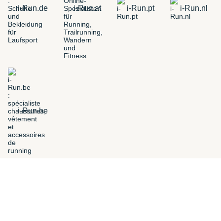
i-Run.de
i-Run.at
i-Run.pt
i-Run.nl
i-Run.be