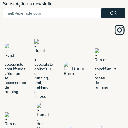
Subscrição da newsletter:
i-Run.fr
i-Run.it
i-Run.ie
i-Run.es