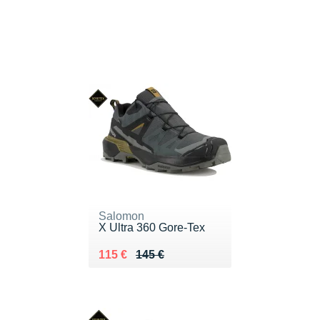
Salomon
X Ultra 360 Gore-Tex
Au lieu de 145 €
Vendu 115 €
115 €
145 €