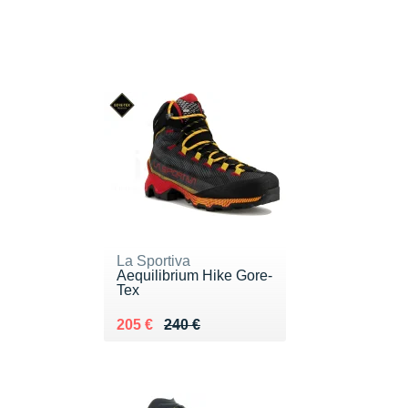
La Sportiva
Aequilibrium Hike Gore-
Tex
Au lieu de 240 €
Vendu 205 €
205 €
240 €