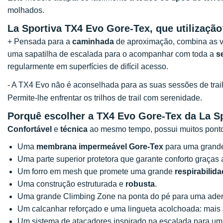
molhados.
La Sportiva TX4 Evo Gore-Tex, que utilizaçã
+ Pensada para a
caminhada
de aproximação, combina as v
uma sapatilha de escalada para o acompanhar com toda a
s
regularmente em superfícies de difícil acesso.
- A TX4 Evo não é aconselhada para as suas sessões de trai
Permite-lhe enfrentar os trilhos de trail com serenidade.
Porquê escolher a TX4 Evo Gore-Tex da La S
Confortável
e
técnica
ao mesmo tempo, possui muitos pontos
Uma
membrana impermeável Gore-Tex
para uma grande
Uma parte superior protetora que garante conforto graç
Um forro em mesh que promete uma grande
respirabilid
Uma construção estruturada e
robusta
.
Uma grande Climbing Zone na ponta do pé para uma aderê
Um calcanhar reforçado e uma lingueta acolchoada: mais
Um sistema de atacadores inspirado na escalada para u