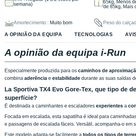
65kg, Menos d
semana)
de 85kg, Mais 
Amortecimento :
Muito bom
Peso do calçad
A OPINIÃO DA EQUIPA
TECNOLOGIAS
AVI
A opinião da equipa i-Run
Especialmente produzida para os
caminhos de aproximaç
combina
aderência
e
estabilidade
durante as suas saídas 
La Sportiva TX4 Evo Gore-Tex, que tipo de de
superfície?
É destinada a caminhantes e escaladores
experientes
a
co
Focada em escalada, esta sapatilha é ideal para caminhadas 
e passagens de escalada fáceis. Versátil, acompanha-o em 
Este modelo adapta-se facilmente a
todos os tipos de terr