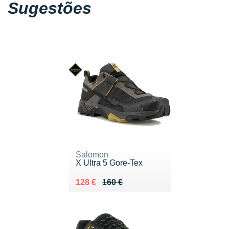
Sugestões
Salomon
X Ultra 5 Gore-Tex
Au lieu de 160 €
Vendu 128 €
128 €
160 €