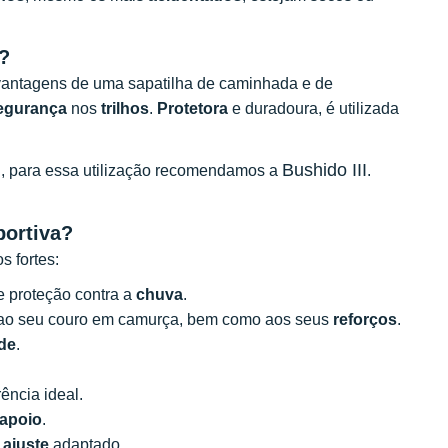
o?
antagens de uma sapatilha de caminhada e de
egurança
nos
trilhos
.
Protetora
e duradoura, é utilizada
Bushido III
l, para essa utilização recomendamos a
.
portiva?
 fortes:
 proteção contra a
chuva
.
as ao seu couro em camurça, bem como aos seus
reforços
.
ade
.
ncia ideal.
apoio
.
m
ajuste
adaptado.