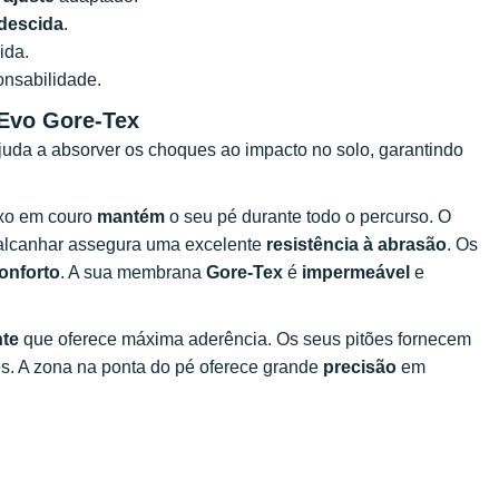
 descida
.
ida.
onsabilidade.
 Evo Gore-Tex
uda a absorver os choques ao impacto no solo, garantindo
ixo em couro
mantém
o seu pé durante todo o percurso. O
 calcanhar assegura uma excelente
resistência à abrasão
. Os
onforto
. A sua membrana
Gore-Tex
é
impermeável
e
nte
que oferece máxima aderência. Os seus pitões fornecem
s. A zona na ponta do pé oferece grande
precisão
em