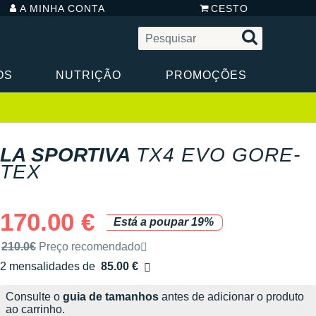
A MINHA CONTA
CESTO
OS
NUTRIÇÃO
PROMOÇÕES
LA SPORTIVA
TX4 EVO GORE-
TEX
170.00 €
Está a poupar 19%
Preço de venda recomendado pela marca
210.0€
Preço recomendado
2 mensalidades de
85.00 €
sem custos
Consulte o
guia de tamanhos
antes de adicionar o produto
ao carrinho.