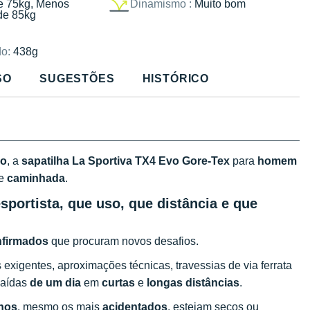
e 75kg, Menos
Dinamismo :
Muito bom
de 85kg
o:
438g
SO
SUGESTÕES
HISTÓRICO
ão
, a
sapatilha La Sportiva TX4 Evo Gore-Tex
para
homem
de
caminhada
.
sportista, que uso, que distância e que
nfirmados
que procuram novos desafios.
exigentes, aproximações técnicas, travessias de via ferrata
saídas
de um dia
em
curtas
e
longas distâncias
.
enos
, mesmo os mais
acidentados
, estejam secos ou