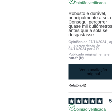
Opinião verificada
Robusto e durável, 
principalmente a sola.
Consegui percorrer 
quase mil quilômetros
antes que a sola se 
desgastasse.
Opiniões de
27/11/2024
, 
uma experiência de
04/11/2024
por
J.R.
Publicado originalmente e
run.fr (fr)
Ver a avaliação
original
Relatório
5
Opinião verificada