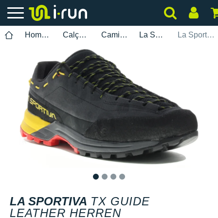
Homem
Calçados
Caminhada
La Sportiva
La Sportiva TX Guide Leather Herren
1
2
3
4
LA SPORTIVA
TX GUIDE
LEATHER HERREN