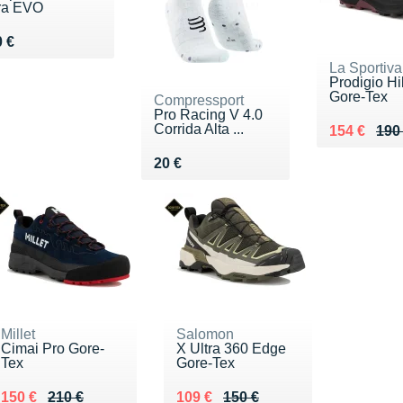
ra EVO
ndu 120 €
 €
La Sportiva
Prodigio H
Gore-Tex
Compressport
Pro Racing V 4.0
Corrida Alta ...
Au lieu de 
Vendu 154
154 €
190
Vendu 20 €
20 €
Millet
Salomon
Cimai Pro Gore-
X Ultra 360 Edge
Tex
Gore-Tex
Au lieu de 210 €
Vendu 150 €
Au lieu de 150 €
Vendu 109 €
150 €
210 €
109 €
150 €