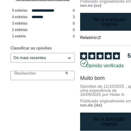
Publicado originalmente e
run.es (es)
5
estrelas
6
4
estrelas
3
Ver a avaliação
3
estrelas
0
original
2
estrelas
0
1
estrela
0
Relatório
Classificar as opiniões
5
Opinião verificada
Muito bom
Opiniões de
11/10/2025
, 
uma experiência de
16/09/2025
por
Heiler A.
Publicado originalmente e
run.de (de)
Ver a avaliação
original