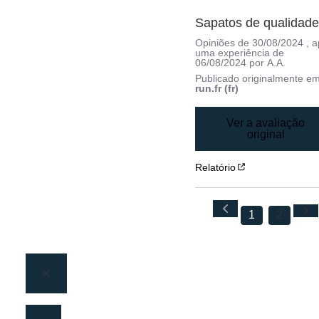
Sapatos de qualidad
Opiniões de
30/08/2024
, 
uma experiência de
06/08/2024
por
A.A.
Publicado originalmente e
run.fr (fr)
Ver a avaliação
original
Relatório
1
2