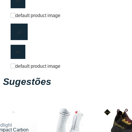
Sugestões
dlight
mpact Carbon