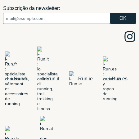
Subscrição da newsletter:
i-Run.fr
i-Run.it
i-Run.ie
i-Run.es