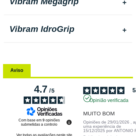
Vibram Megagrip
Vibram IdroGrip
Aviso
4.7
5
/
5
Opinião verificada
MUITO BOM
Com base em
9
opiniões
Opiniões de
29/01/2026
, 
submetidas a controlo
uma experiência de
15/12/2025
por
ANTONIO 
Ver todas as avaliações neste site