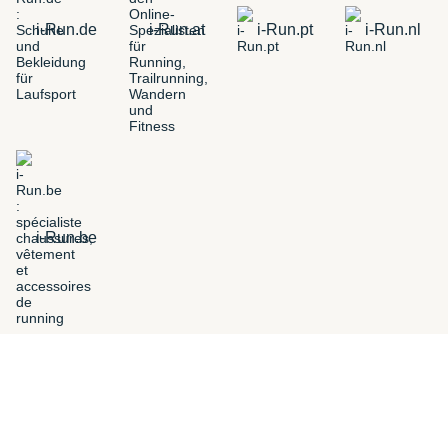
i-Run.de
i-Run.at
i-Run.pt
i-Run.nl
i-Run.be