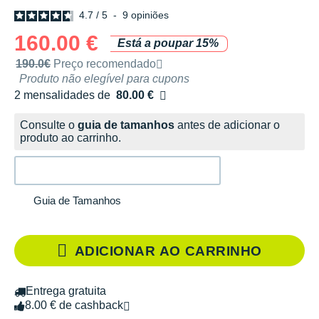
4.7
/
5
-
9
opiniões
160.00 €
Está a poupar 15%
Preço de venda recomendado pela marca
190.0€
Preço recomendado
Produto não elegível para cupons
2 mensalidades de
80.00 €
sem custos
Consulte o
guia de tamanhos
antes de adicionar o
produto ao carrinho.
Guia de Tamanhos
ADICIONAR AO CARRINHO
Entrega gratuita
8.00 € de cashback