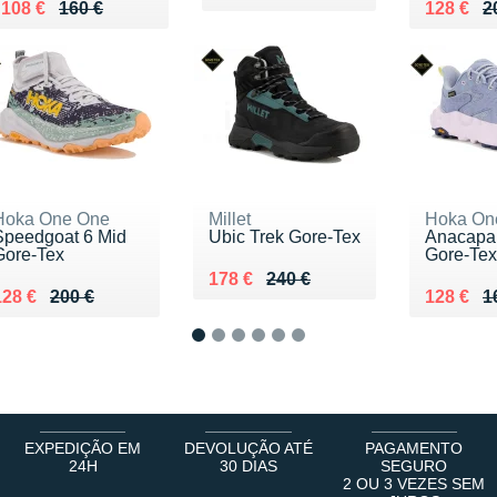
Au lieu de 160 €
Vendu 108 €
Au lieu 
Vendu 1
108 €
160 €
128 €
2
Hoka One One
Millet
Hoka On
Speedgoat 6 Mid
Ubic Trek Gore-Tex
Anacapa
Gore-Tex
Gore-Tex
Au lieu de 240 €
Vendu 178 €
178 €
240 €
u lieu de 200 €
Vendu 128 €
Au lieu 
Vendu 1
128 €
200 €
128 €
1
1
2
3
4
5
6
EXPEDIÇÃO EM
DEVOLUÇÃO ATÉ
PAGAMENTO
24H
30 DIAS
SEGURO
2 OU 3 VEZES SEM