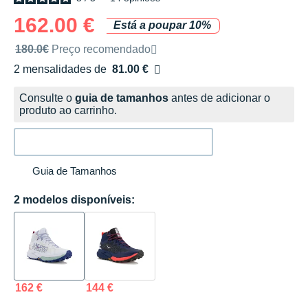
162.00 €
Está a poupar 10%
Preço de venda recomendado pela marca
180.0€
Preço recomendado
2 mensalidades de
81.00 €
sem custos
Consulte o
guia de tamanhos
antes de adicionar o
produto ao carrinho.
Guia de Tamanhos
2 modelos disponíveis:
162 €
144 €