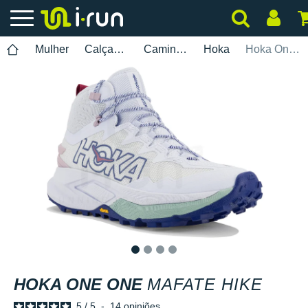
Mulher
Calçados
Caminhada
Hoka
Hoka One One Mafate Hike
1
2
3
4
HOKA ONE ONE
MAFATE HIKE
5
/
5
-
14
opiniões