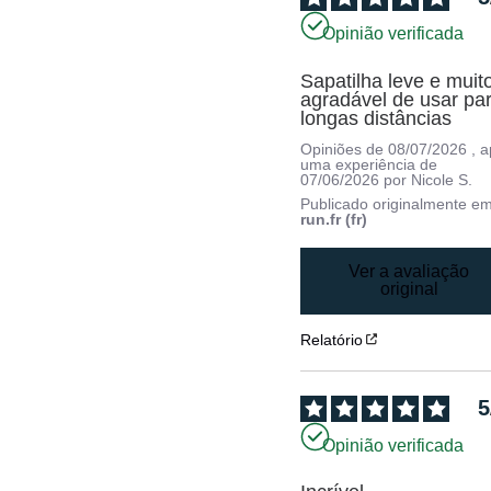
Opinião verificada
Sapatilha leve e muito
agradável de usar par
longas distâncias
Opiniões de
08/07/2026
, 
uma experiência de
07/06/2026
por
Nicole S.
Publicado originalmente e
run.fr (fr)
Ver a avaliação
original
Relatório
5
Opinião verificada