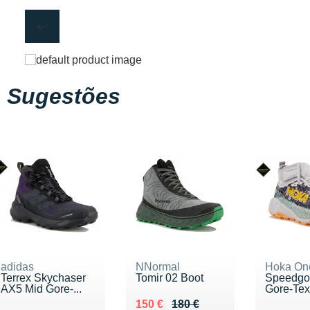
Sugestões
adidas
NNormal
Hoka On
Terrex Skychaser
Tomir 02 Boot
Speedgoa
AX5 Mid Gore-...
Gore-Tex
Au lieu de 180 €
Vendu 150 €
150 €
180 €