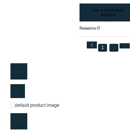
Ver a avaliação
original
Relatório
1
3