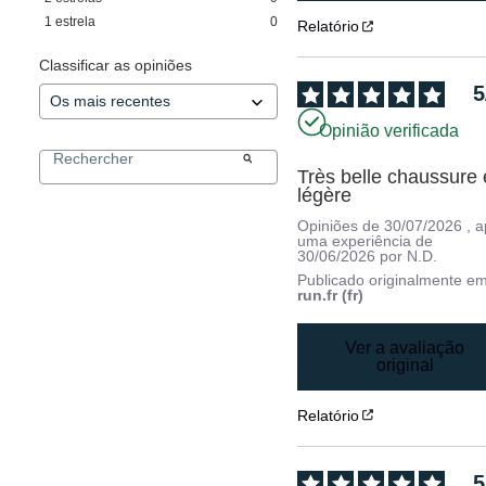
1
estrela
0
Relatório
Classificar as opiniões
5
Opinião verificada
Très belle chaussure e
légère
Opiniões de
30/07/2026
, 
uma experiência de
30/06/2026
por
N.D.
Publicado originalmente e
run.fr (fr)
Ver a avaliação
original
Relatório
5