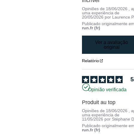
Incrível
Opiniões de
18/06/2026
, 
uma experiência de
20/05/2026
por
Laurence P
Publicado originalmente e
run.fr (fr)
Ver a avaliação
original
Relatório
5
Opinião verificada
Produit au top
Opiniões de
18/06/2026
, 
uma experiência de
11/05/2026
por
Stéphane D
Publicado originalmente e
run.fr (fr)