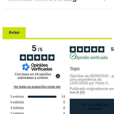
Aviso
5
5
/
5
Opinião verificada
Topo
Com base em
14
opiniões
Opiniões de
06/08/2026
, 
submetidas a controlo
uma experiência de
12/07/2026
por
Paolo C.
Ver todas as avaliações neste site
Publicado originalmente e
run.it (it)
5
estrelas
14
4
estrelas
0
Ver a avaliação
3
estrelas
0
original
2
estrelas
0