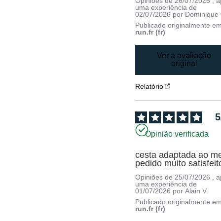
Opiniões de
26/07/2026
, 
uma experiência de
02/07/2026
por
Dominique 
Publicado originalmente e
run.fr (fr)
Ver a avaliação
original
Relatório
5
Opinião verificada
cesta adaptada ao me
pedido muito satisfeit
Opiniões de
25/07/2026
, 
uma experiência de
01/07/2026
por
Alain V.
Publicado originalmente e
run.fr (fr)