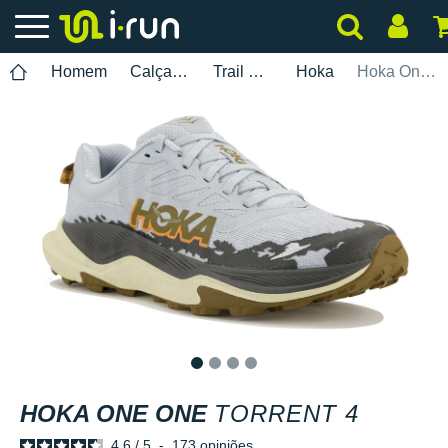
Homem
Calçados
Trail Running
Hoka
Hoka One One Torrent 4
1
2
3
4
HOKA ONE ONE
TORRENT 4
4.6
/
5
-
173
opiniões