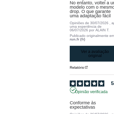
No entanto, voltei a u
modelo com o mesmo
drop. O que garante 
uma adaptação fácil
Opiniões de
30/07/2026
, 
uma experiência de
06/07/2026
por
ALAIN T.
Publicado originalmente e
run.fr (fr)
Ver a avaliação
original
Relatório
5
Opinião verificada
Conforme às 
expectativas