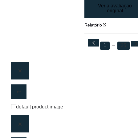
Ver a avaliação
original
Relatório
1
35