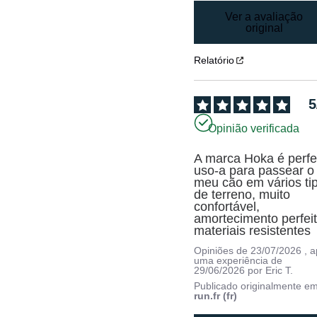
Ver a avaliação
original
Relatório
5
Opinião verificada
A marca Hoka é perfei
uso-a para passear o 
meu cão em vários tip
de terreno, muito 
confortável, 
amortecimento perfeito
materiais resistentes
Opiniões de
23/07/2026
, 
uma experiência de
29/06/2026
por
Eric T.
Publicado originalmente e
run.fr (fr)