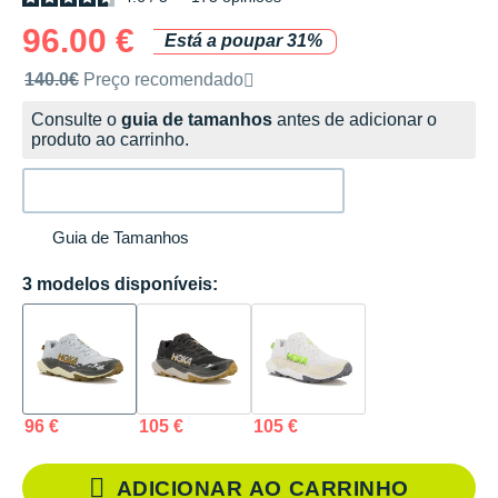
96.00 €
Está a poupar 31%
Preço de venda recomendado pela marca
140.0€
Preço recomendado
Consulte o
guia de tamanhos
antes de adicionar o
produto ao carrinho.
Guia de Tamanhos
3 modelos disponíveis:
96 €
105 €
105 €
ADICIONAR AO CARRINHO