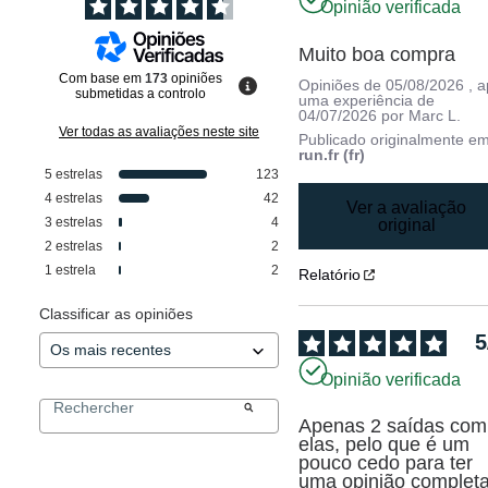
Opinião verificada
Muito boa compra
Com base em
173
opiniões
Opiniões de
05/08/2026
, 
submetidas a controlo
uma experiência de
04/07/2026
por
Marc L.
Ver todas as avaliações neste site
Publicado originalmente e
run.fr (fr)
5
estrelas
123
4
estrelas
42
Ver a avaliação
3
estrelas
4
original
2
estrelas
2
1
estrela
2
Relatório
Classificar as opiniões
5
Opinião verificada
Apenas 2 saídas com 
elas, pelo que é um 
pouco cedo para ter 
uma opinião completa.