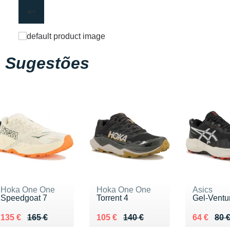
Sugestões
Hoka One One
Hoka One One
Asics
Speedgoat 7
Torrent 4
Gel-Ventu
Au lieu de 165 €
Vendu 135 €
Au lieu de 140 €
Vendu 105 €
Au lieu de
Vendu 64
135 €
165 €
105 €
140 €
64 €
80 