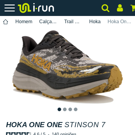
Homem
Calçados
Trail Running
Hoka
Hoka One One Stinson 7
1
2
3
4
HOKA ONE ONE
STINSON 7
4.6
/
5
-
140
opiniões