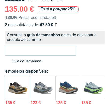
135.00 €
Está a poupar 25%
Preço de venda recomendado pela marca
180.0€
Preço recomendado
2 mensalidades de
67.50 €
sem custos
Consulte o
guia de tamanhos
antes de adicionar o
produto ao carrinho.
Guia de Tamanhos
4 modelos disponíveis:
135 €
123 €
135 €
135 €