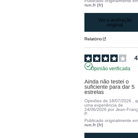
Publicado originalmente e
run.fr (fr)
Ver a avaliação
original
Relatório
4
Opinião verificada
Ainda não testei o 
suficiente para dar 5 
estrelas
Opiniões de
18/07/2026
, 
uma experiência de
24/06/2026
por
Jean-Franç
P.
Publicado originalmente e
run.fr (fr)