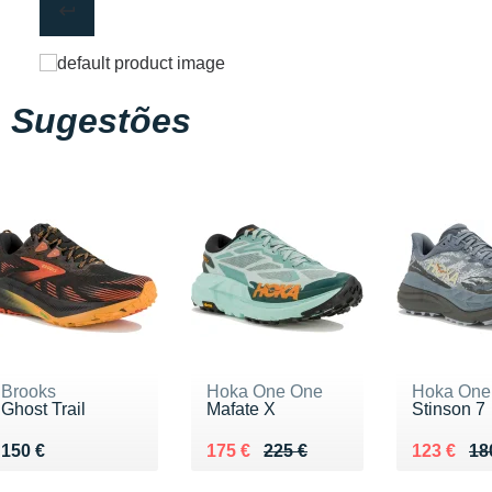
Sugestões
Brooks
Hoka One One
Hoka One
Ghost Trail
Mafate X
Stinson 7
Vendu 150 €
Au lieu de 225 €
Vendu 175 €
Au lieu d
Vendu 12
150 €
175 €
225 €
123 €
18