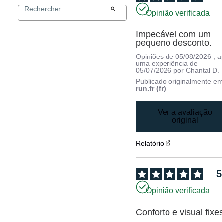
Opinião verificada
Impecável com um 
pequeno desconto.
Opiniões de
05/08/2026
, 
uma experiência de
05/07/2026
por
Chantal D.
Publicado originalmente e
run.fr (fr)
Ver a avaliação
original
Relatório
5
Opinião verificada
Conforto e visual fixe