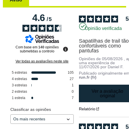
4.6
5
/
5
Opinião verificada
Sapatilhas de trail tão 
confortáveis como 
Com base em
140
opiniões
pantufas
submetidas a controlo
Opiniões de
05/08/2026
, 
Ver todas as avaliações neste site
uma experiência de
11/07/2026
por
Daniel F.
5
estrelas
105
Publicado originalmente e
run.fr (fr)
4
estrelas
27
3
estrelas
1
Ver a avaliação
2
estrelas
0
original
1
estrela
7
Relatório
Classificar as opiniões
5