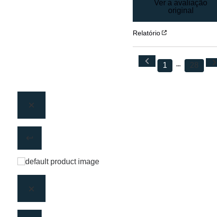
Ver a avaliação
original
Relatório
1
28