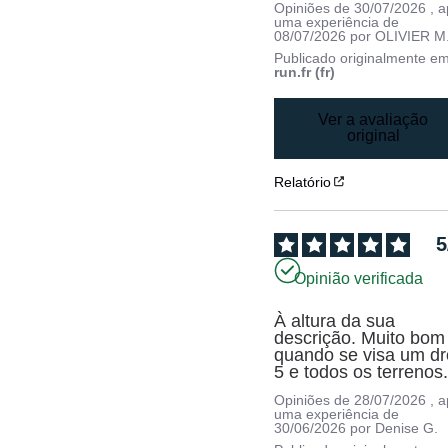
Opiniões de
30/07/2026
, 
uma experiência de
08/07/2026
por
OLIVIER M
Publicado originalmente e
run.fr (fr)
Ver a avaliação
original
Relatório
5
Opinião verificada
À altura da sua 
descrição. Muito bom 
quando se visa um dr
5 e todos os terrenos
Opiniões de
28/07/2026
, 
uma experiência de
30/06/2026
por
Denise G.