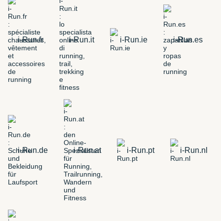
i-Run.fr
i-Run.it
i-Run.ie
i-Run.es
i-Run.de
i-Run.at
i-Run.pt
i-Run.nl