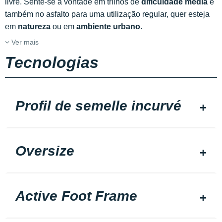
livre. Sente-se à vontade em trilhos de
dificuldade média
e
também no asfalto para uma utilização regular, quer esteja
em
natureza
ou em
ambiente urbano
.
Ver mais
Tecnologias
Profil de semelle incurvé
Oversize
Active Foot Frame