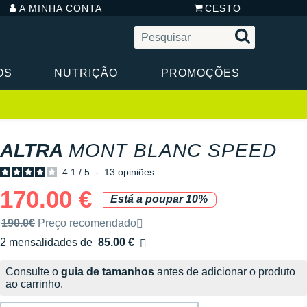
A MINHA CONTA
CESTO
OS
NUTRIÇÃO
PROMOÇÕES
ALTRA
MONT BLANC SPEED
4.1
/
5
-
13
opiniões
170.00 €
Está a poupar 10%
Preço de venda recomendado pela marca
190.0€
Preço recomendado
2 mensalidades de
85.00 €
sem custos
Consulte o
guia de tamanhos
antes de adicionar o produto
ao carrinho.