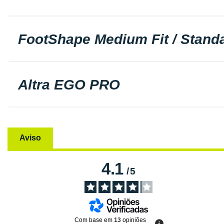
FootShape Medium Fit / Standa
Altra EGO PRO
Aviso
4.1
/
5
Com base em
13
opiniões