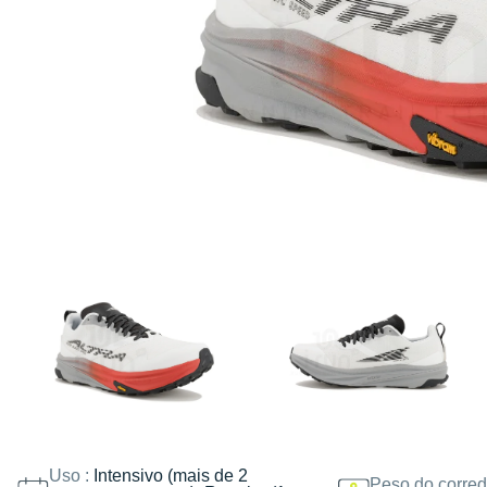
Uso :
Intensivo (mais de 2
Peso do corred