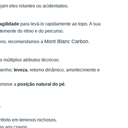
ejam eles rolantes ou acidentados.
agilidade
para levá-lo rapidamente ao topo. A sua
temente do ritmo e do percurso.
Mont Blanc Carbon
bono, recomendamos a
.
múltiplos atributos técnicos:
mpenho:
leveza
, retorno dinâmico, amortecimento e
promove a
posição natural do pé
.
.
nforto em terrenos rochosos.
as aos cravos.