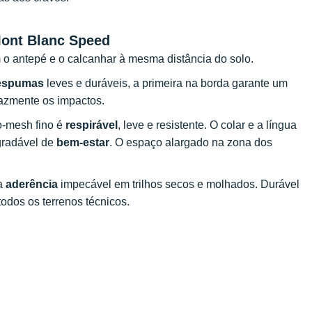
 Mont Blanc Speed
m o antepé e o calcanhar à mesma distância do solo.
espumas
leves e duráveis, a primeira na borda garante um
azmente os impactos.
o-mesh fino é
respirável
, leve e resistente. O colar e a língua
gradável de
bem-estar
. O espaço alargado na zona dos
ma
aderência
impecável em trilhos secos e molhados. Durável
dos os terrenos técnicos.