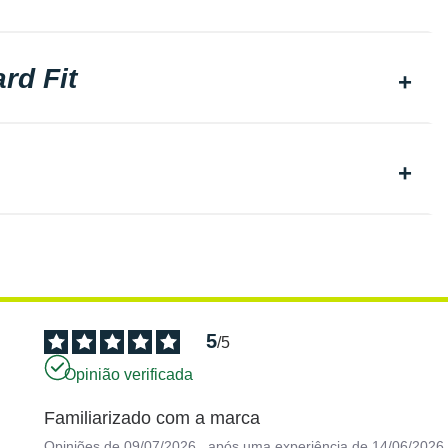
rd Fit
5
/
5
Opinião verificada
Familiarizado com a marca
Opiniões de
09/07/2026
, após uma experiência de
14/06/2026