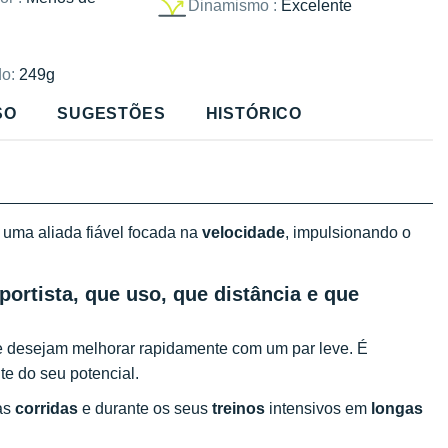
Dinamismo :
Excelente
o:
249g
SO
SUGESTÕES
HISTÓRICO
uma aliada fiável focada na
velocidade
, impulsionando o
portista, que uso, que distância e que
 desejam melhorar rapidamente com um par leve. É
te do seu potencial.
as
corridas
e durante os seus
treinos
intensivos em
longas