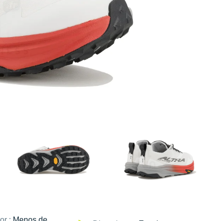
or :
Menos de