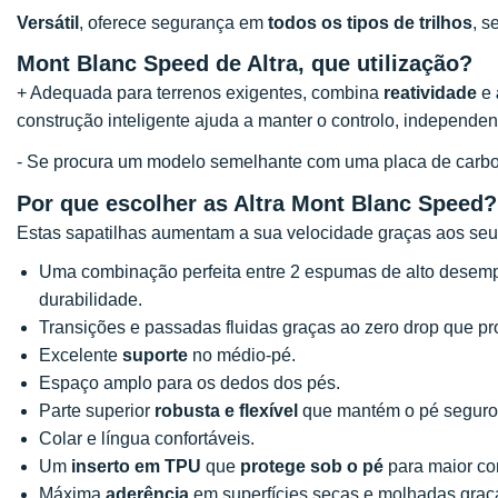
Versátil
, oferece segurança em
todos os tipos de trilhos
, s
Mont Blanc Speed de Altra, que utilização?
+ Adequada para terrenos exigentes, combina
reatividade
e
construção inteligente ajuda a manter o controlo, independen
- Se procura um modelo semelhante com uma placa de car
Por que escolher as Altra Mont Blanc Speed?
Estas sapatilhas aumentam a sua velocidade graças aos seus 
Uma combinação perfeita entre 2 espumas de alto dese
durabilidade.
Transições e passadas fluidas graças ao zero drop que 
Excelente
suporte
no médio-pé.
Espaço amplo para os dedos dos pés.
Parte superior
robusta e flexível
que mantém o pé seguro
Colar e língua confortáveis.
Um
inserto em TPU
que
protege sob o pé
para maior co
Máxima
aderência
em superfícies secas e molhadas graç