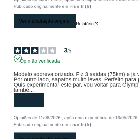
Publicado originalmente em
i-run.fr (fr)
Ver a avaliação original
Relatório
3
/
5
Opinião verificada
Modelo sobrevalorizado. Fiz 3 saídas (75km) e já 
Por outro lado, sapatos muito leves. Perfeito para 
Quis experimentar este par, vou voltar para Oly
també
...
leia mais
Opiniões de
11/06/2026
, após uma experiência de
16/05/2026
Publicado originalmente em
i-run.fr (fr)