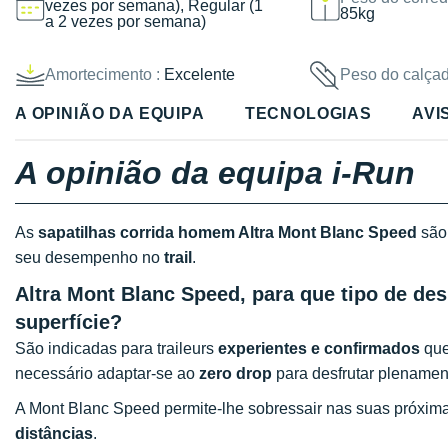
vezes por semana), Regular (1
85kg
a 2 vezes por semana)
Amortecimento :
Excelente
Peso do calçad
A OPINIÃO DA EQUIPA
TECNOLOGIAS
AVI
A opinião da equipa i-Run
As
sapatilhas corrida homem Altra Mont Blanc Speed
são 
seu desempenho no
trail
.
Altra Mont Blanc Speed, para que tipo de des
superfície?
São indicadas para traileurs
experientes e confirmados
que
necessário adaptar-se ao
zero drop
para desfrutar plenamen
A Mont Blanc Speed permite-lhe sobressair nas suas próxim
distâncias
.