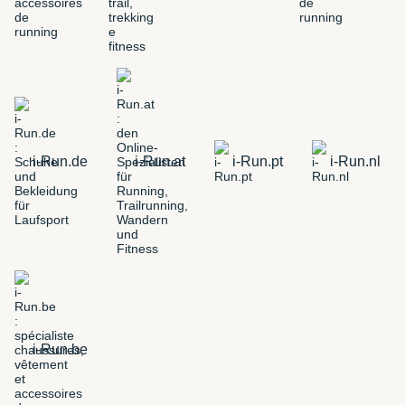
i-Run.de
i-Run.at
i-Run.pt
i-Run.nl
i-Run.be