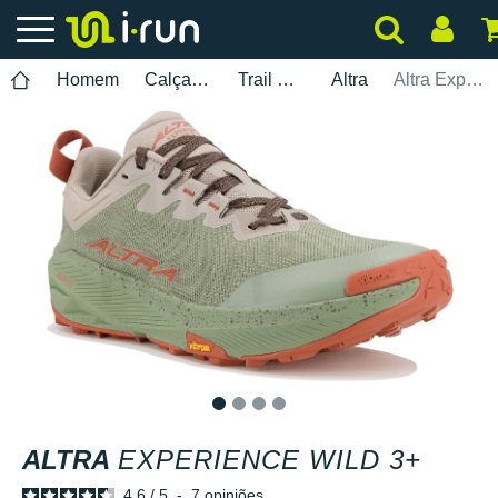
Homem
Calçados
Trail Running
Altra
Altra Experience Wild 3+
1
2
3
4
ALTRA
EXPERIENCE WILD 3+
4.6
/
5
-
7
opiniões