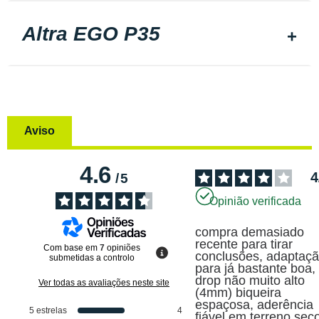
Altra EGO P35
Aviso
4.6
4
/
5
Opinião verificada
compra demasiado 
recente para tirar 
Com base em
7
opiniões
conclusões, adaptaçã
submetidas a controlo
para já bastante boa, 
drop não muito alto 
Ver todas as avaliações neste site
(4mm) biqueira 
espaçosa, aderência 
5
estrelas
4
fiável em terreno sec