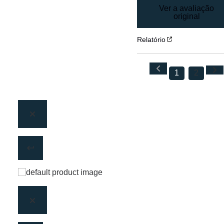
Ver a avaliação
original
Relatório
1
2