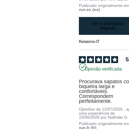
Publicado originalmente e
run.es (es)
Ver a avaliação
original
Relatório
5
Opinião verificada
Procurava sapatos co
biqueira larga e 
confortáveis. 
Correspondem 
perfeitamente.
Opiniões de
12/07/2026
, 
uma experiência de
19/06/2026
por
Nathalie G.
Publicado originalmente e
run.fr (fr)