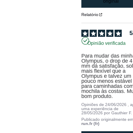
original
Relatório
5
Opinião verificada
Para mudar das minha
Olympus, o drop de 4 
mm dá satisfação, sol
mais flexível que a 
Olympus e talvez um 
pouco menos estável 
para caminhadas com
mochila às costas. Mui
bom produto.
Opiniões de
24/06/2026
, 
uma experiência de
28/05/2026
por
Gauthier F.
Publicado originalmente e
run.fr (fr)