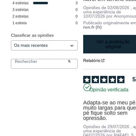
4
estrelas
3
Opiniões de
02/08/2026
, 
3
estrelas
0
uma experiência de
10/07/2026
por
Anonymous
2
estrelas
0
Publicado originalmente e
1
estrela
0
run.fr (fr)
Classificar as opiniões
Ver a avaliação
original
Relatório
5
Opinião verificada
Adapta-se ao meu pé,
muito largas para que 
pé fique solto sem 
opressão.
Opiniões de
29/07/2026
, 
uma experiência de
04/07/2026
por
RAFAEL S.