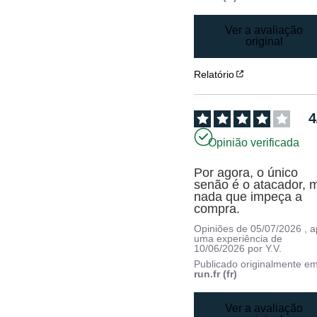
Ver a avaliação
original
Relatório
4
Opinião verificada
Por agora, o único 
senão é o atacador, m
nada que impeça a 
compra.
Opiniões de
05/07/2026
, 
uma experiência de
10/06/2026
por
Y.V.
Publicado originalmente e
run.fr (fr)
Ver a avaliação