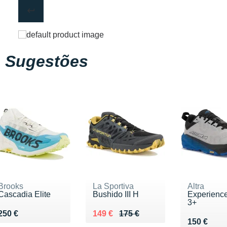
Sugestões
Brooks
La Sportiva
Altra
Cascadia Elite
Bushido III H
Experience
3+
Vendu 250 €
Au lieu de 175 €
Vendu 149 €
250 €
149 €
175 €
Vendu 150
150 €