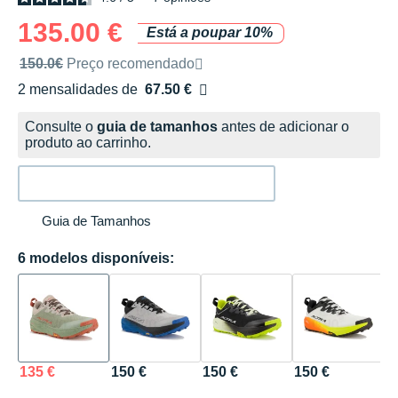
135.00 €
Está a poupar 10%
Preço de venda recomendado pela marca
150.0€
Preço recomendado
2 mensalidades de
67.50 €
sem custos
Consulte o
guia de tamanhos
antes de adicionar o
produto ao carrinho.
Guia de Tamanhos
6 modelos disponíveis:
135 €
150 €
150 €
150 €
1