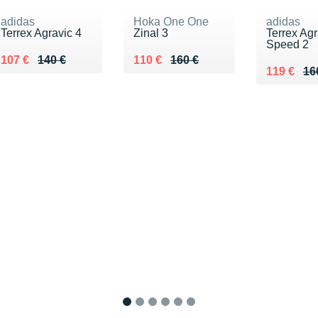
adidas
Hoka One One
adidas
Terrex Agravic 4
Zinal 3
Terrex Agr
Speed 2
Au lieu de 140 €
Vendu 107 €
Au lieu de 160 €
Vendu 110 €
107 €
140 €
110 €
160 €
Au lieu d
Vendu 11
119 €
16
1
2
3
4
5
6