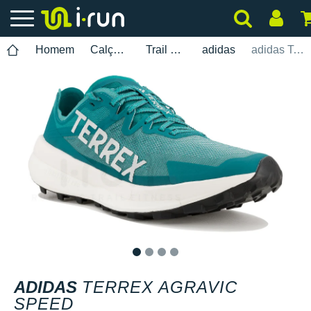
Homem
Calçados
Trail Running
adidas
adidas Terrex Agravic Speed
1
2
3
4
ADIDAS
TERREX AGRAVIC
SPEED