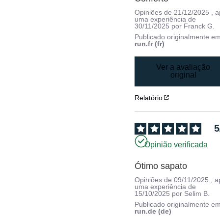
Opiniões de
21/12/2025
, 
uma experiência de
30/11/2025
por
Franck G.
Publicado originalmente e
run.fr (fr)
Ver a avaliação
original
Relatório
5
Opinião verificada
Ótimo sapato
Opiniões de
09/11/2025
, 
uma experiência de
15/10/2025
por
Selim B.
Publicado originalmente e
run.de (de)