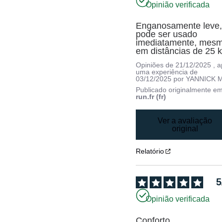
Opinião verificada
Enganosamente leve,
pode ser usado 
imediatamente, mesm
em distâncias de 25 
Opiniões de
21/12/2025
, 
uma experiência de
03/12/2025
por
YANNICK M
Publicado originalmente e
run.fr (fr)
Ver a avaliação
original
Relatório
5
Opinião verificada
Conforto