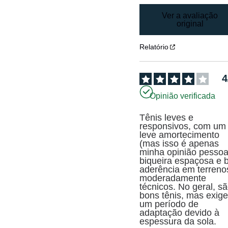
Ver a avaliação
original
Relatório
4
Opinião verificada
Tênis leves e 
responsivos, com um 
leve amortecimento 
(mas isso é apenas 
minha opinião pessoal
biqueira espaçosa e b
aderência em terrenos
moderadamente 
técnicos. No geral, sã
bons tênis, mas exige
um período de 
adaptação devido à 
espessura da sola.