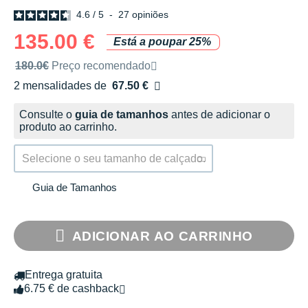
4.6
/
5
-
27
opiniões
135.00 €
Está a poupar 25%
Preço de venda recomendado pela marca
180.0€
Preço recomendado
2 mensalidades de
67.50 €
sem custos
Consulte o
guia de tamanhos
antes de adicionar o
produto ao carrinho.
Selecione o seu tamanho de calçado.
Guia de Tamanhos
ADICIONAR AO CARRINHO
Entrega gratuita
6.75 € de cashback