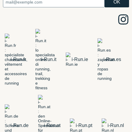
i-Run.fr
i-Run.it
i-Run.ie
i-Run.es
i-Run.de
i-Run.at
i-Run.pt
i-Run.nl