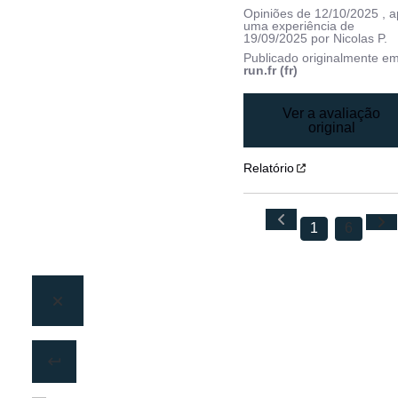
Opiniões de
12/10/2025
, 
uma experiência de
19/09/2025
por
Nicolas P.
Publicado originalmente e
run.fr (fr)
Ver a avaliação
original
Relatório
1
6