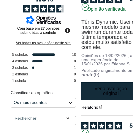
Opinião verificada
Tênis Dynamic. Usei o
mesmo modelo para 
Com base em
27
opiniões
swimrun durante toda 
submetidas a controlo
última temporada e 
estou muito satisfeito 
Ver todas as avaliações neste site
com ele.
5
estrelas
18
Opiniões de
13/02/2026
, 
uma experiência de
4
estrelas
8
15/01/2026
por
Etienne S.
3
estrelas
1
Publicado originalmente e
2
estrelas
0
run.fr (fr)
1
estrela
0
Ver a avaliação
Classificar as opiniões
original
Relatório
5