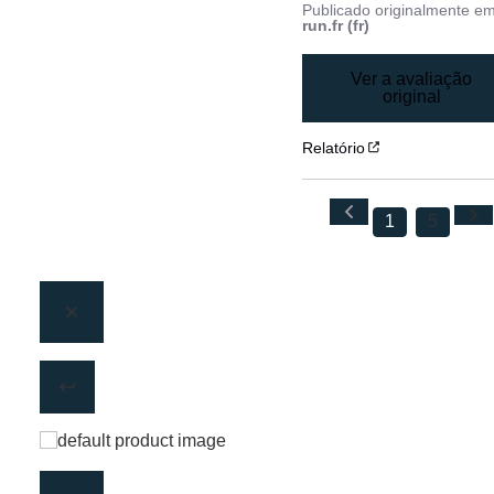
Publicado originalmente e
run.fr (fr)
Ver a avaliação
original
Relatório
1
5