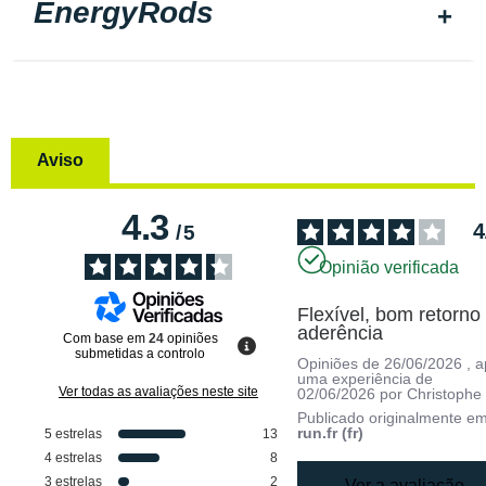
EnergyRods
Aviso
4.3
4
/
5
Opinião verificada
Flexível, bom retorno 
aderência
Com base em
24
opiniões
submetidas a controlo
Opiniões de
26/06/2026
, 
uma experiência de
Ver todas as avaliações neste site
02/06/2026
por
Christophe 
Publicado originalmente e
run.fr (fr)
5
estrelas
13
4
estrelas
8
3
estrelas
2
Ver a avaliação