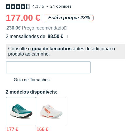
4.3
/
5
-
24
opiniões
177.00 €
Está a poupar 23%
Preço de venda recomendado pela marca
230.0€
Preço recomendado
2 mensalidades de
88.50 €
sem custos
Consulte o
guia de tamanhos
antes de adicionar o
produto ao carrinho.
Guia de Tamanhos
2 modelos disponíveis:
177 €
166 €