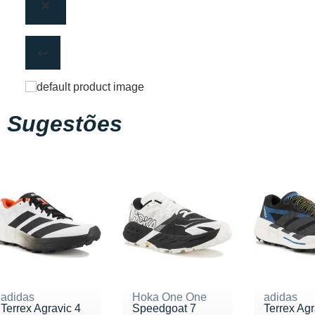
Sugestões
adidas
Hoka One One
adidas
Terrex Agravic 4
Speedgoat 7
Terrex Ag