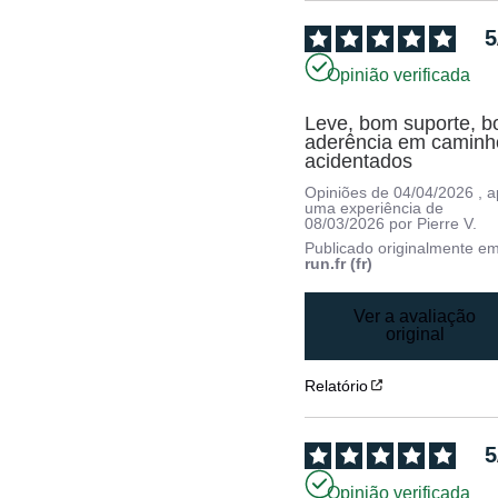
5
Opinião verificada
Leve, bom suporte, bo
aderência em caminho
acidentados
Opiniões de
04/04/2026
, 
uma experiência de
08/03/2026
por
Pierre V.
Publicado originalmente e
run.fr (fr)
Ver a avaliação
original
Relatório
5
Opinião verificada