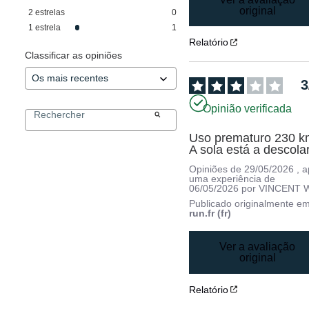
original
2
estrelas
0
1
estrela
1
Relatório
Classificar as opiniões
3
Opinião verificada
Uso prematuro 230 km
A sola está a descola
Opiniões de
29/05/2026
, 
uma experiência de
06/05/2026
por
VINCENT 
Publicado originalmente e
run.fr (fr)
Ver a avaliação
original
Relatório