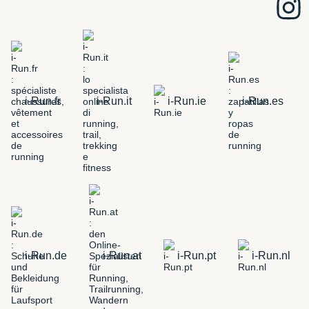
i-Run.fr
i-Run.it
i-Run.ie
i-Run.es
i-Run.de
i-Run.at
i-Run.pt
i-Run.nl