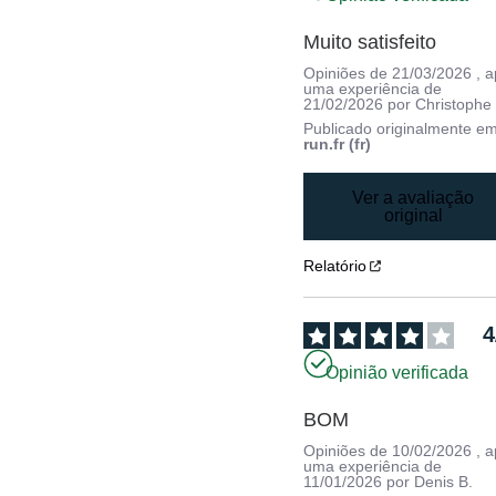
Muito satisfeito
Opiniões de
21/03/2026
, 
uma experiência de
21/02/2026
por
Christophe 
Publicado originalmente e
run.fr (fr)
Ver a avaliação
original
Relatório
4
Opinião verificada
BOM
Opiniões de
10/02/2026
, 
uma experiência de
11/01/2026
por
Denis B.