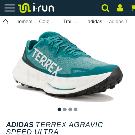
Homem
Calçados
Trail Running
adidas
adidas Terrex Agravic Speed Ultra
1
2
3
4
ADIDAS
TERREX AGRAVIC
SPEED ULTRA