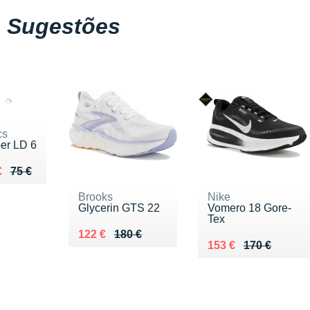
Sugestões
cs
er LD 6
lieu de 75 €
du 48 €
€
75 €
Brooks
Nike
Glycerin GTS 22
Vomero 18 Gore-
Tex
Au lieu de 180 €
Vendu 122 €
122 €
180 €
Au lieu de 170 €
Vendu 153 €
153 €
170 €