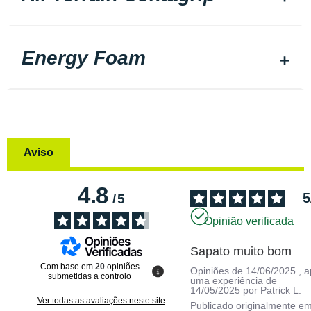
Energy Foam
Aviso
4.8
5
/
5
Opinião verificada
Sapato muito bom
Com base em
20
opiniões
Opiniões de
14/06/2025
, 
submetidas a controlo
uma experiência de
14/05/2025
por
Patrick L.
Ver todas as avaliações neste site
Publicado originalmente e