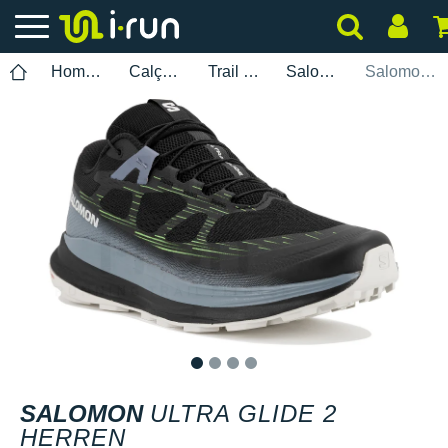
Homem
Calçados
Trail Running
Salomon
Salomon Ultra Glide 2 Herren
1
2
3
4
SALOMON
ULTRA GLIDE 2
HERREN