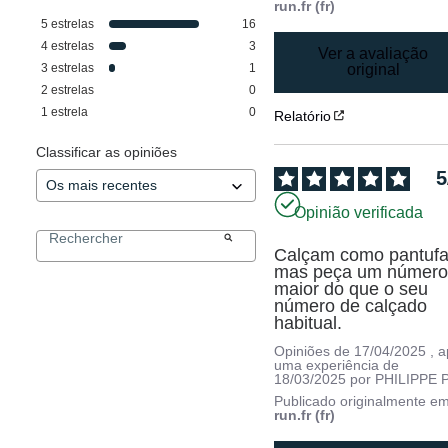
run.fr (fr)
5
estrelas
16
4
estrelas
3
Ver a avaliação
3
estrelas
1
original
2
estrelas
0
1
estrela
0
Relatório
Classificar as opiniões
5
Opinião verificada
Calçam como pantufas
mas peça um número
maior do que o seu 
número de calçado 
habitual.
Opiniões de
17/04/2025
, 
uma experiência de
18/03/2025
por
PHILIPPE P
Publicado originalmente e
run.fr (fr)