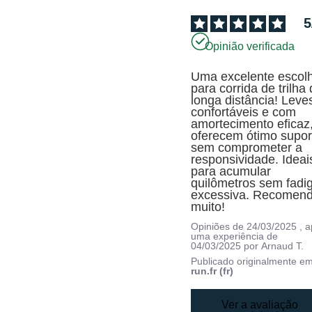
5
Opinião verificada
Uma excelente escolh
para corrida de trilha 
longa distância! Leves
confortáveis e com 
amortecimento eficaz,
oferecem ótimo suport
sem comprometer a 
responsividade. Ideais
para acumular 
quilômetros sem fadig
excessiva. Recomend
muito!
Opiniões de
24/03/2025
, 
uma experiência de
04/03/2025
por
Arnaud T.
Publicado originalmente e
run.fr (fr)
Ver a avaliação