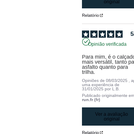
original
Relatório
5
Opinião verificada
Para mim, é o calçado
mais versátil, tanto pa
asfalto quanto para 
trilha.
Opiniões de
08/03/2025
, 
uma experiência de
31/01/2025
por
L.B.
Publicado originalmente e
run.fr (fr)
Ver a avaliação
original
Relatório