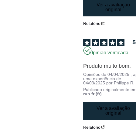
Ver a avaliação
original
Relatório
5
Opinião verificada
Produto muito bom.
Opiniões de
04/04/2025
, 
uma experiência de
04/03/2025
por
Philippe R.
Publicado originalmente e
run.fr (fr)
Ver a avaliação
original
Relatório