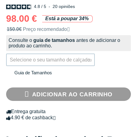
4.8
/
5
-
20
opiniões
98.00 €
Está a poupar 34%
Preço de venda recomendado pela marca
150.0€
Preço recomendado
Consulte o
guia de tamanhos
antes de adicionar o
produto ao carrinho.
Selecione o seu tamanho de calçado.
Guia de Tamanhos
ADICIONAR AO CARRINHO
Entrega gratuita
4.90 € de cashback