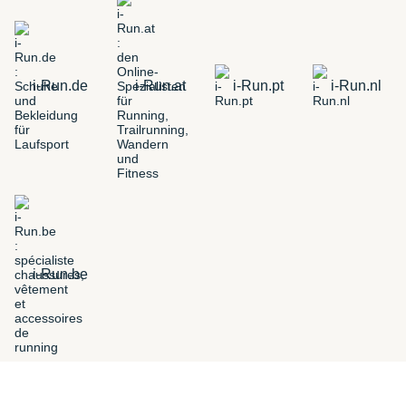
i-Run.de
i-Run.at
i-Run.pt
i-Run.nl
i-Run.be