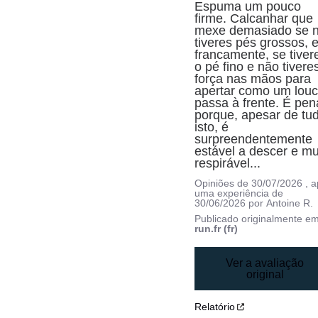
Espuma um pouco 
firme. Calcanhar que 
mexe demasiado se n
tiveres pés grossos, e
francamente, se tivere
o pé fino e não tiveres
força nas mãos para 
apertar como um louco
passa à frente. É pena
porque, apesar de tud
isto, é 
surpreendentemente 
estável a descer e mui
respirável...
Opiniões de
30/07/2026
, 
uma experiência de
30/06/2026
por
Antoine R.
Publicado originalmente e
run.fr (fr)
Ver a avaliação
original
Relatório