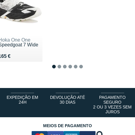
Hoka One One
Speedgoat 7 Wide
Vendu 165 €
165 €
1
2
3
4
5
6
EXPEDIÇÃO EM
DEVOLUÇÃO ATÉ
PAGAMENTO
24H
30 DIAS
SEGURO
2 OU 3 VEZES SEM
JUROS
MEIOS DE PAGAMENTO