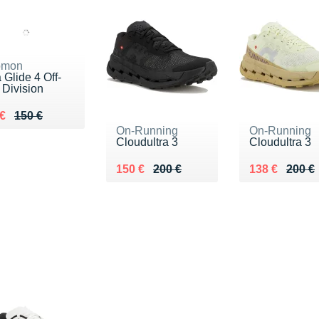
omon
a Glide 4 Off-
l Division
ieu de 150 €
du 128 €
€
150 €
On-Running
On-Running
Cloudultra 3
Cloudultra 3
Au lieu de 200 €
Vendu 150 €
Au lieu de 20
Vendu 138 €
150 €
200 €
138 €
200 €