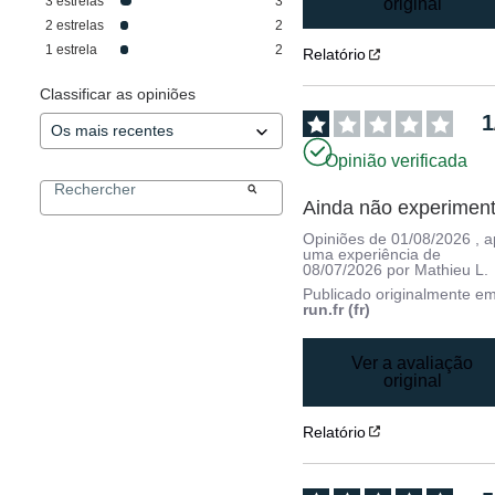
3
estrelas
3
original
2
estrelas
2
1
estrela
2
Relatório
Classificar as opiniões
1
Opinião verificada
Ainda não experiment
Opiniões de
01/08/2026
, 
uma experiência de
08/07/2026
por
Mathieu L.
Publicado originalmente e
run.fr (fr)
Ver a avaliação
original
Relatório