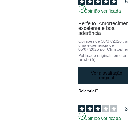
5
Opinião verificada
Perfeito. Amortecimen
excelente e boa 
aderência
Opiniões de
30/07/2026
, 
uma experiência de
05/07/2026
por
Christopher
Publicado originalmente e
run.fr (fr)
Ver a avaliação
original
Relatório
3
Opinião verificada