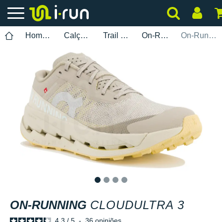
Homem
Calçados
Trail Running
On-Running
On-Running Cloudultra 3
1
2
3
4
ON-RUNNING
CLOUDULTRA 3
4.3
/
5
-
36
opiniões