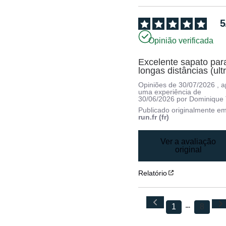
5
Opinião verificada
Excelente sapato para
longas distâncias (ult
Opiniões de
30/07/2026
, 
uma experiência de
30/06/2026
por
Dominique 
Publicado originalmente e
run.fr (fr)
Ver a avaliação
original
Relatório
1
8