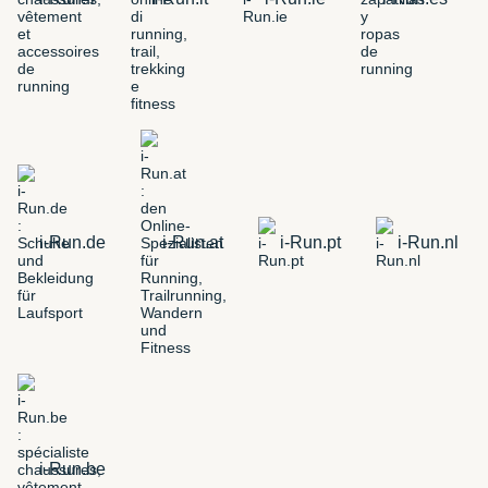
i-Run.de
i-Run.at
i-Run.pt
i-Run.nl
i-Run.be