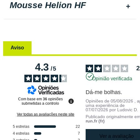
Mousse Helion HF
Aviso
4.3
2
/
5
Opinião verificada
Dá-me bolhas.
Com base em
36
opiniões
Opiniões de
05/08/2026
, 
submetidas a controlo
uma experiência de
07/07/2026
por
Ludovic D.
Ver todas as avaliações neste site
Publicado originalmente e
run.fr (fr)
5
estrelas
22
4
estrelas
7
Ver a avaliação