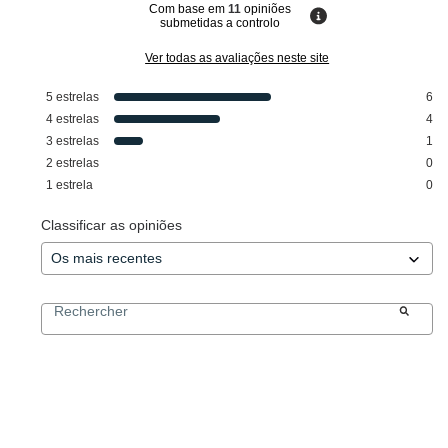
Com base em
11
opiniões
submetidas a controlo
Ver todas as avaliações neste site
5
estrelas
6
4
estrelas
4
3
estrelas
1
2
estrelas
0
1
estrela
0
Classificar as opiniões