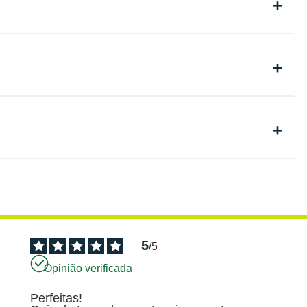
5
/
5
Opinião verificada
Perfeitas!
