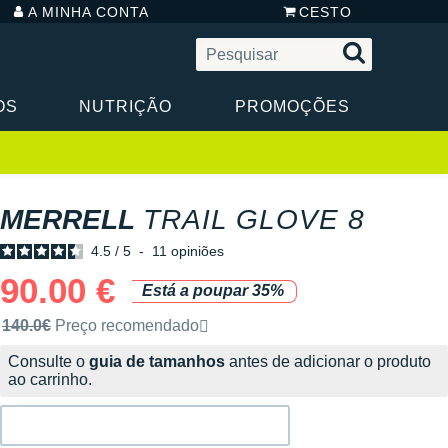
A MINHA CONTA
CESTO
OS
NUTRIÇÃO
PROMOÇÕES
MERRELL
TRAIL GLOVE 8
4.5
/
5
-
11
opiniões
90.00 €
Está a poupar 35%
Preço de venda recomendado pela marca
140.0€
Preço recomendado
Consulte o
guia de tamanhos
antes de adicionar o produto
ao carrinho.