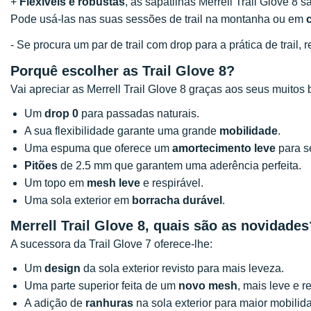
+
Flexíveis e robustas
, as sapatilhas Merrell Trail Glove 8
Pode usá-las nas suas sessões de trail na montanha ou em
- Se procura um par de trail com drop para a prática de trai
Porquê escolher as Trail Glove 8?
Vai apreciar as Merrell Trail Glove 8 graças aos seus muitos 
Um
drop 0
para passadas naturais.
A sua flexibilidade garante uma grande
mobilidade
.
Uma espuma que oferece um
amortecimento leve
para se
Pitões
de 2.5 mm que garantem uma aderência perfeita.
Um topo em
mesh leve
e respirável.
Uma sola exterior em
borracha durável
.
Merrell Trail Glove 8
, quais são as novidades
A sucessora da Trail Glove 7 oferece-lhe:
Um
design
da sola exterior revisto para mais leveza.
Uma parte superior feita de um
novo mesh
, mais leve e r
A adição de
ranhuras
na sola exterior para maior mobilid