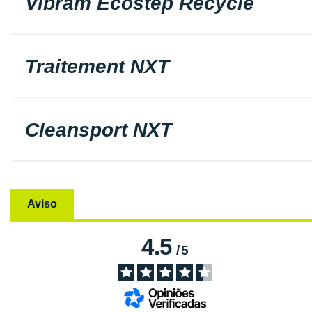
Vibram Ecostep Recycle
Traitement NXT
Cleansport NXT
Aviso
4.5
/
5