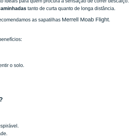
 são ideais para quem procura a sensação de correr descalço.
caminhadas
tanto de curta quanto de longa distância.
Merrell Moab Flight
l, recomendamos as sapatilhas
.
benefícios:
ntir o solo.
?
espirável.
ade.