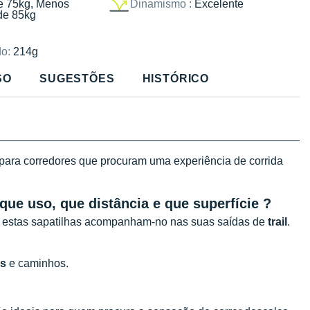
e 75kg, Menos
Dinamismo :
Excelente
de 85kg
o:
214g
SO
SUGESTÕES
HISTÓRICO
para corredores que procuram uma experiência de corrida
, que uso, que distância e que superfície ?
, estas sapatilhas acompanham-no nas suas saídas de
trail
.
os
e caminhos.