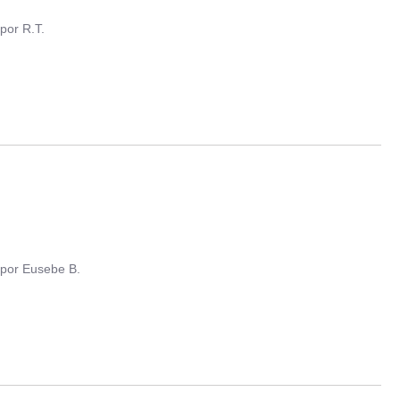
por
R.T.
por
Eusebe B.