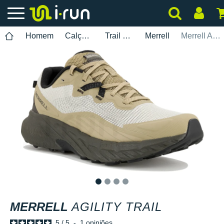
Homem
Calçados
Trail Running
Merrell
Merrell Agility Trail
1
2
3
4
MERRELL
AGILITY TRAIL
5
/
5
-
1
opiniões