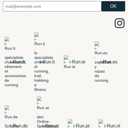
i-Run.fr
i-Run.it
i-Run.ie
i-Run.es
i-Run.de
i-Run.at
i-Run.pt
i-Run.nl