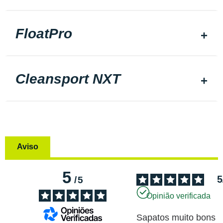
FloatPro
Cleansport NXT
Aviso
5
5
/
5
Opinião verificada
Sapatos muito bons