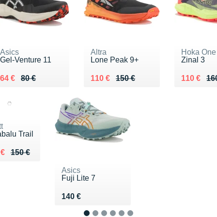
Asics
Altra
Hoka One
Gel-Venture 11
Lone Peak 9+
Zinal 3
Au lieu de 80 €
Vendu 64 €
Au lieu de 150 €
Vendu 110 €
Au lieu de
Vendu 11
64 €
80 €
110 €
150 €
110 €
16
t
balu Trail
ieu de 150 €
du 115 €
 €
150 €
Asics
Fuji Lite 7
Vendu 140 €
140 €