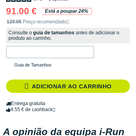
91.00 €
Está a poupar 24%
Preço de venda recomendado pela marca
120.0€
Preço recomendado
Consulte o
guia de tamanhos
antes de adicionar o
produto ao carrinho.
Guia de Tamanhos
ADICIONAR AO CARRINHO
Entrega gratuita
4.55 € de cashback
A opinião da equipa i-Run