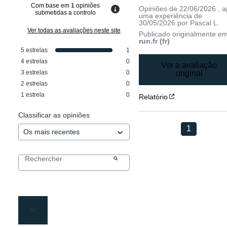
Com base em
1
opiniões
Opiniões de
22/06/2026
, 
submetidas a controlo
uma experiência de
30/05/2026
por
Pascal L.
Ver todas as avaliações neste site
Publicado originalmente e
run.fr (fr)
5
estrelas
1
4
estrelas
0
Ver a avaliação
3
estrelas
0
original
2
estrelas
0
1
estrela
0
Relatório
Classificar as opiniões
1