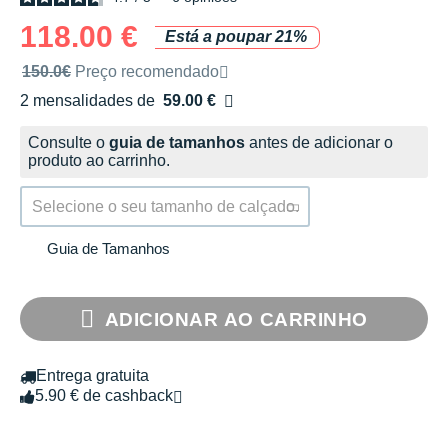
118.00 €
Está a poupar 21%
Preço de venda recomendado pela marca
150.0€
Preço recomendado
2 mensalidades de
59.00 €
sem custos
Consulte o
guia de tamanhos
antes de adicionar o
produto ao carrinho.
Selecione o seu tamanho de calçado.
Guia de Tamanhos
ADICIONAR AO CARRINHO
Entrega gratuita
5.90 € de cashback