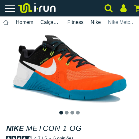
Homem
Calçados
Fitness
Nike
Nike Metcon 1 OG
1
2
3
4
NIKE
METCON 1 OG
4.7
/
5
-
6
opiniões