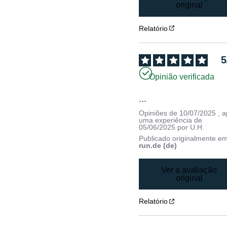
original
Relatório
5
Opinião verificada
...
Opiniões de
10/07/2025
, 
uma experiência de
05/06/2025
por
U.H.
Publicado originalmente e
run.de (de)
Ver a avaliação
original
Relatório