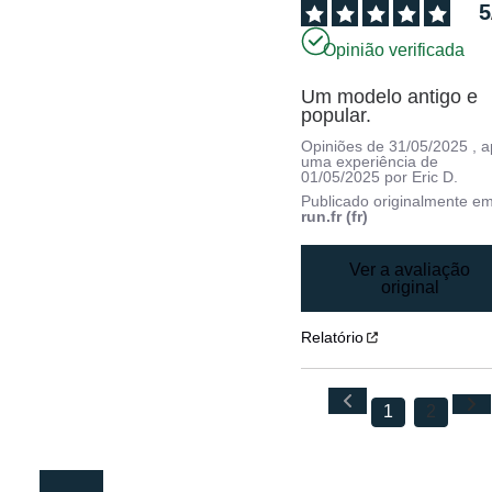
5
Opinião verificada
Um modelo antigo e 
popular.
Opiniões de
31/05/2025
, 
uma experiência de
01/05/2025
por
Eric D.
Publicado originalmente e
run.fr (fr)
Ver a avaliação
original
Relatório
1
2