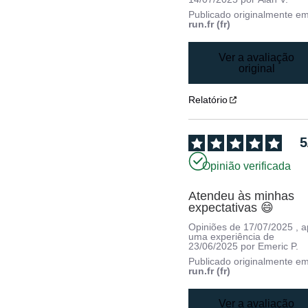
Publicado originalmente e
run.fr (fr)
Ver a avaliação
original
Relatório
5
Opinião verificada
Atendeu às minhas 
expectativas 😄
Opiniões de
17/07/2025
, 
uma experiência de
23/06/2025
por
Emeric P.
Publicado originalmente e
run.fr (fr)
Ver a avaliação