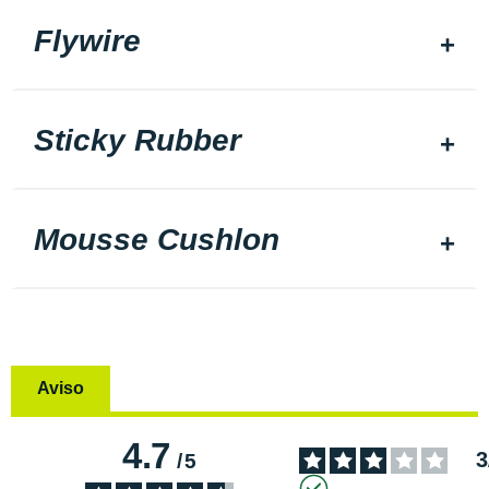
Flywire
Sticky Rubber
Mousse Cushlon
Aviso
4.7
3
/
5