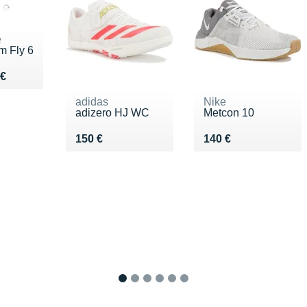
e
m Fly 6
du 170 €
 €
adidas
Nike
adizero HJ WC
Metcon 10
Vendu 150 €
Vendu 140 €
150 €
140 €
1
2
3
4
5
6