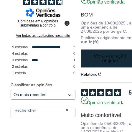
Opinião verificada
BOM
Com base em
6
opiniões
Opiniões de
19/09/2025
, 
submetidas a controlo
uma experiência de
27/08/2025
por
Serge C.
Ver todas as avaliações neste site
Publicado originalmente e
run.fr (fr)
5
estrelas
5
4
estrelas
0
Ver a avaliação
3
estrelas
1
original
2
estrelas
0
1
estrela
0
Relatório
Classificar as opiniões
5
Opinião verificada
Muito confortável
Opiniões de
05/08/2025
, 
uma experiência de
14/07/2025
por
Alan V.