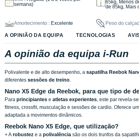
65kg, Menos d
semana)
de 85kg, Mais 
Amortecimento :
Excelente
Peso do calçad
A OPINIÃO DA EQUIPA
TECNOLOGIAS
AVI
A opinião da equipa i-Run
Polivalente e de alto desempenho, a
sapatilha Reebok Nan
diferentes
sessões de treino
.
Nano X5 Edge da Reebok, para que tipo de de
Para
principiantes
e
atletas experientes
, este par revela-s
fitness, crossfit, musculação e sessões de cardio. Oferece u
adaptada a movimentos dinâmicos.
Reebok Nano X5 Edge, que utilização?
+ A
robustez
e a
polivalência
são os dois trunfos da sapat