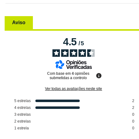
Aviso
4.5
/
5
Com base em
4
opiniões
submetidas a controlo
Ver todas as avaliações neste site
5
estrelas
2
4
estrelas
2
3
estrelas
0
2
estrelas
0
1
estrela
0