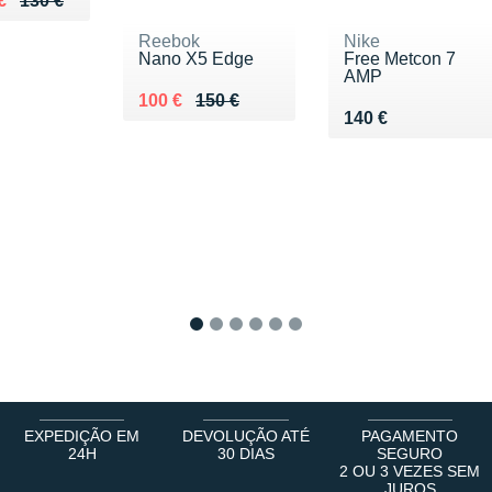
€
130 €
Reebok
Nike
Nano X5 Edge
Free Metcon 7
AMP
Au lieu de 150 €
Vendu 100 €
100 €
150 €
Vendu 140 €
140 €
1
2
3
4
5
6
EXPEDIÇÃO EM
DEVOLUÇÃO ATÉ
PAGAMENTO
24H
30 DIAS
SEGURO
2 OU 3 VEZES SEM
JUROS