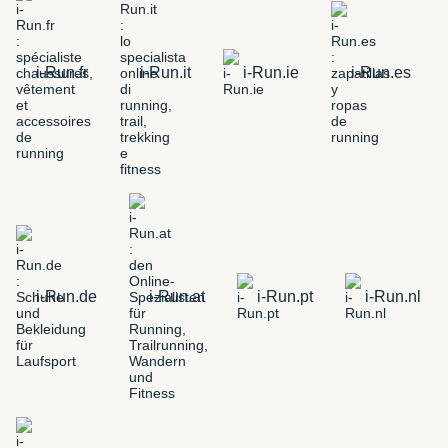
i-Run.fr
i-Run.it
i-Run.ie
i-Run.es
i-Run.de
i-Run.at
i-Run.pt
i-Run.nl