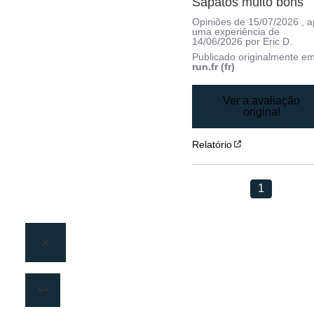
Sapatos muito bons
Opiniões de
15/07/2026
, 
uma experiência de
14/06/2026
por
Eric D.
Publicado originalmente e
run.fr (fr)
Ver a avaliação
original
Relatório
1