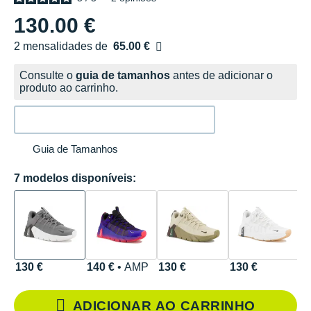
130.00 €
2 mensalidades de
65.00 €
sem custos
Consulte o
guia de tamanhos
antes de adicionar o
produto ao carrinho.
Guia de Tamanhos
7 modelos disponíveis:
130 €
140 €
• AMP
130 €
130 €
9
ADICIONAR AO CARRINHO