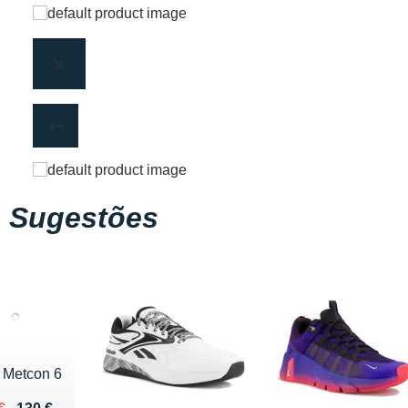
Sugestões
 Metcon 6
ieu de 130 €
u 117 €