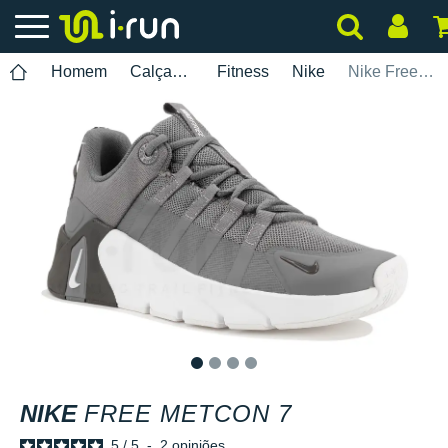
Homem
Calçados
Fitness
Nike
Nike Free Metcon 7
1
2
3
4
NIKE
FREE METCON 7
5
/
5
-
2
opiniões