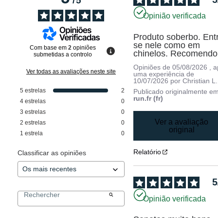
/
5
Opinião verificada
Produto soberbo. Ent
se nele como em 
Com base em
2
opiniões
chinelos. Recomendo
submetidas a controlo
Opiniões de
05/08/2026
, 
Ver todas as avaliações neste site
uma experiência de
10/07/2026
por
Christian L.
5
estrelas
2
Publicado originalmente e
run.fr (fr)
4
estrelas
0
3
estrelas
0
Ver a avaliação
2
estrelas
0
original
1
estrela
0
Relatório
Classificar as opiniões
5
Opinião verificada