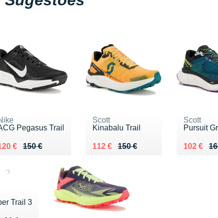
Sugestões
Nike
Scott
Scott
ACG Pegasus Trail
Kinabalu Trail
Pursuit G
Au lieu de 150 €
Vendu 120 €
Au lieu de 150 €
Vendu 112 €
Au lieu d
Vendu 10
120 €
150 €
112 €
150 €
102 €
16
er Trail 3