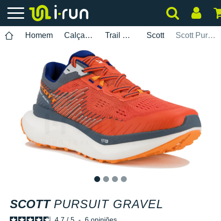
Homem
Calçados
Trail Running
Scott
Scott Pursuit Gravel
1
2
3
4
SCOTT
PURSUIT GRAVEL
4.7
/
5
-
6
opiniões