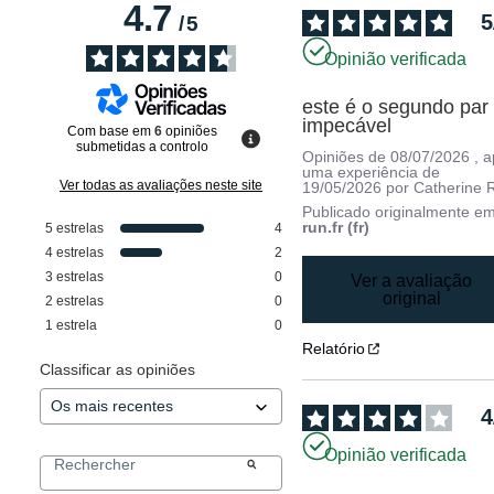
4.7
5
/
5
Opinião verificada
este é o segundo par 
impecável
Com base em
6
opiniões
submetidas a controlo
Opiniões de
08/07/2026
, 
uma experiência de
Ver todas as avaliações neste site
19/05/2026
por
Catherine 
Publicado originalmente e
run.fr (fr)
5
estrelas
4
4
estrelas
2
3
estrelas
0
Ver a avaliação
original
2
estrelas
0
1
estrela
0
Relatório
Classificar as opiniões
4
Opinião verificada