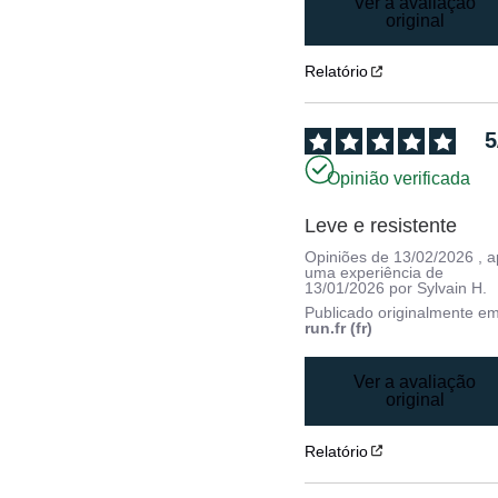
Ver a avaliação
original
Relatório
5
Opinião verificada
Leve e resistente
Opiniões de
13/02/2026
, 
uma experiência de
13/01/2026
por
Sylvain H.
Publicado originalmente e
run.fr (fr)
Ver a avaliação
original
Relatório