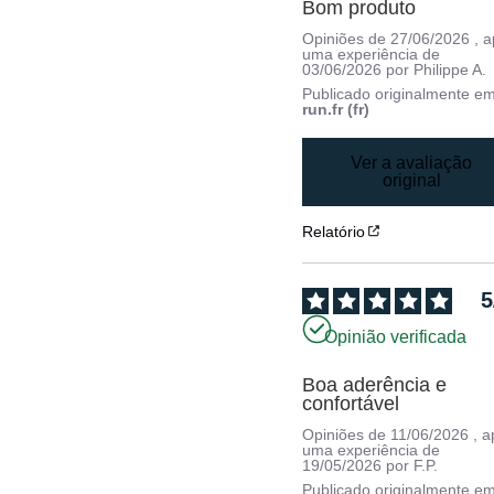
Bom produto
Opiniões de
27/06/2026
, 
uma experiência de
03/06/2026
por
Philippe A.
Publicado originalmente e
run.fr (fr)
Ver a avaliação
original
Relatório
5
Opinião verificada
Boa aderência e 
confortável
Opiniões de
11/06/2026
, 
uma experiência de
19/05/2026
por
F.P.
Publicado originalmente e