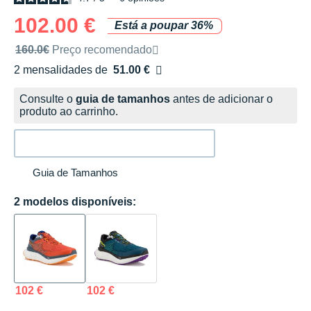
102.00 €
Está a poupar 36%
Preço de venda recomendado pela marca
160.0€
Preço recomendado
2 mensalidades de
51.00 €
sem custos
Consulte o
guia de tamanhos
antes de adicionar o
produto ao carrinho.
Guia de Tamanhos
2 modelos disponíveis:
102 €
102 €