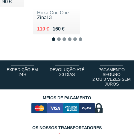
ieu de 90 €
u 72 €
90 €
Hoka One One
Zinal 3
Au lieu de 160 €
Vendu 110 €
110 €
160 €
1
2
3
4
5
6
EXPEDIÇÃO EM
DEVOLUÇÃO ATÉ
PAGAMENTO
24H
30 DIAS
SEGURO
2 OU 3 VEZES SEM
JUROS
MEIOS DE PAGAMENTO
OS NOSSOS TRANSPORTADORES