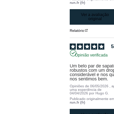
run.fr (fr)
Ver a avaliação
original
Relatório
5
Opinião verificada
Um belo par de sapato
robustos com um drop
considerável e nos qu
nos sentimos bem.
Opiniões de
06/05/2026
, 
uma experiência de
04/04/2026
por
Hugo G.
Publicado originalmente e
run.fr (fr)