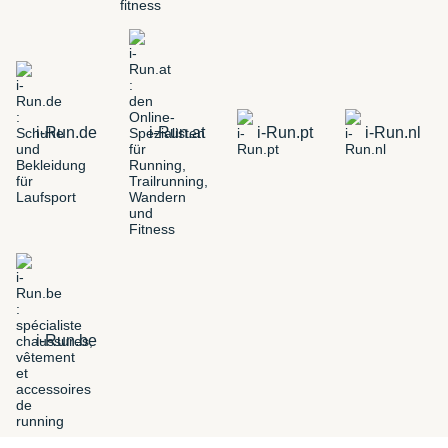
i-Run.de
i-Run.at
i-Run.pt
i-Run.nl
i-Run.be