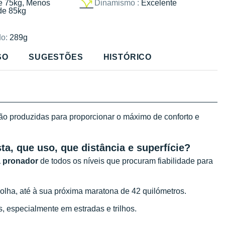
e 75kg, Menos
Dinamismo :
Excelente
de 85kg
o:
289g
SO
SUGESTÕES
HISTÓRICO
 produzidas para proporcionar o máximo de conforto e
ta, que uso, que distância e superfície?
a pronador
de todos os níveis que procuram fiabilidade para
lha, até à sua próxima maratona de 42 quilómetros.
s, especialmente em estradas e trilhos.