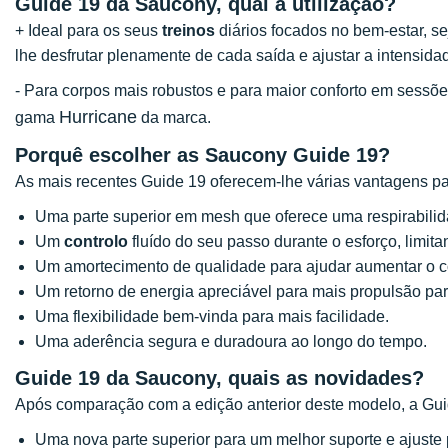
Guide 19 da Saucony, qual a utilização?
+ Ideal para os seus
treinos
diários focados no bem-estar, sej
lhe desfrutar plenamente de cada saída e ajustar a intensida
- Para corpos mais robustos e para maior conforto em sessõ
Hurricane
gama
da marca.
Porquê escolher as Saucony Guide 19?
As mais recentes Guide 19 oferecem-lhe várias vantagens pa
Uma parte superior em mesh que oferece uma respirabili
Um
controlo
fluído do seu passo durante o esforço, limi
Um amortecimento de qualidade para ajudar aumentar o con
Um retorno de energia apreciável para mais propulsão para
Uma flexibilidade bem-vinda para mais facilidade.
Uma aderência segura e duradoura ao longo do tempo.
Guide 19 da Saucony, quais as novidades?
Após comparação com a edição anterior deste modelo, a Gu
Uma nova parte superior para um melhor suporte e ajuste p