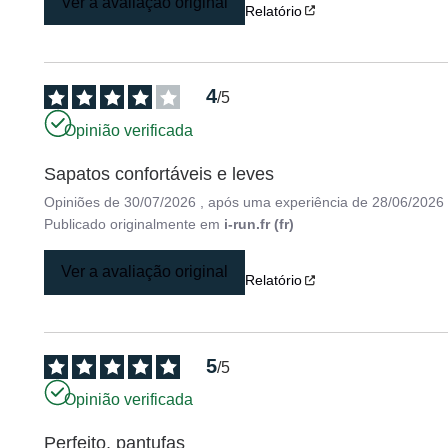
Ver a avaliação original
Relatório
4
/
5
Opinião verificada
Sapatos confortáveis e leves
Opiniões de
30/07/2026
, após uma experiência de
28/06/2026
Publicado originalmente em
i-run.fr (fr)
Ver a avaliação original
Relatório
5
/
5
Opinião verificada
Perfeito, pantufas