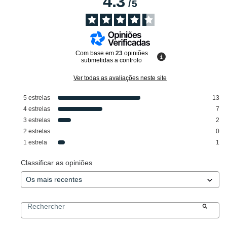
4.3
/
5
Com base em
23
opiniões
submetidas a controlo
Ver todas as avaliações neste site
5
estrelas
13
4
estrelas
7
3
estrelas
2
2
estrelas
0
1
estrela
1
Classificar as opiniões