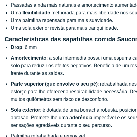
Passadas ainda mais naturais e amortecimento aumentad
Uma
flexibilidade
melhorada para mais liberdade nos se
Uma palmilha repensada para mais suavidade.
Uma sola exterior revista para mais tranquilidade.
Características das sapatilhas corrida Sauco
Drop
: 6 mm
Amortecimento
: a sola intermédia possui uma espuma 
solo para reduzir os efeitos negativos. Beneficia de um re
frente durante as saídas.
Parte superior (que envolve o seu pé)
: retrabalhada nes
esforço para lhe oferecer a respirabilidade necessária. D
muitos quilómetros sem risco de desconforto.
Sola exterior
: é dotada de uma borracha robusta, posicio
abrasão. Promete-lhe uma
aderência
impecável e os seus 
sensações agradáveis durante o seu percurso.
Palmilha retrabalhada e removível