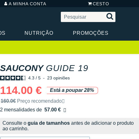
A MINHA CONTA
CESTO
OS
NUTRIÇÃO
PROMOÇÕES
SAUCONY
GUIDE 19
4.3
/
5
-
23
opiniões
114.00 €
Está a poupar 28%
Preço de venda recomendado pela marca
160.0€
Preço recomendado
2 mensalidades de
57.00 €
sem custos
Consulte o
guia de tamanhos
antes de adicionar o produto
ao carrinho.