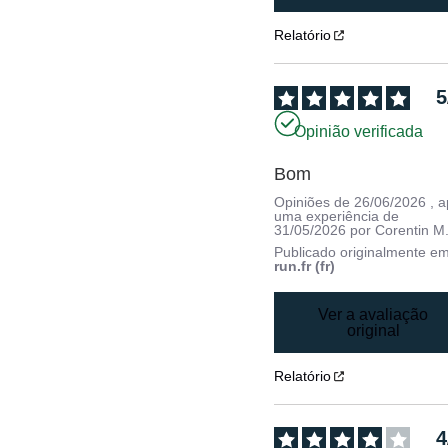
Relatório
5
Opinião verificada
Bom
Opiniões de
26/06/2026
, 
uma experiência de
31/05/2026
por
Corentin M
Publicado originalmente e
run.fr (fr)
Ver a avaliação
original
Relatório
4