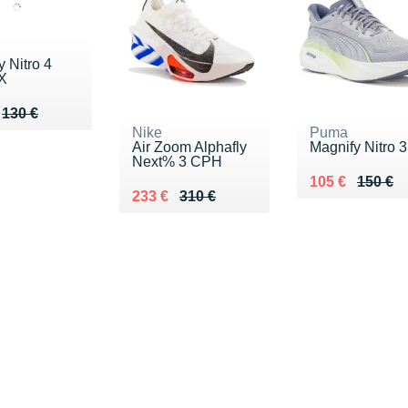
y Nitro 4
X
u de 130 €
107 €
130 €
Nike
Puma
Air Zoom Alphafly
Magnify Nitro 3
Next% 3 CPH
Au lieu de 150
Vendu 105 €
105 €
150 €
Au lieu de 310 €
Vendu 233 €
233 €
310 €