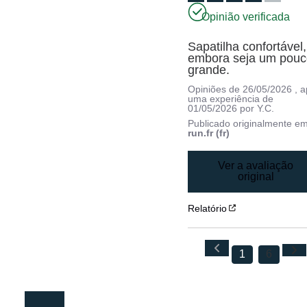
Opinião verificada
Sapatilha confortável, 
embora seja um pouc
grande.
Opiniões de
26/05/2026
, 
uma experiência de
01/05/2026
por
Y.C.
Publicado originalmente e
run.fr (fr)
Ver a avaliação
original
Relatório
1
6