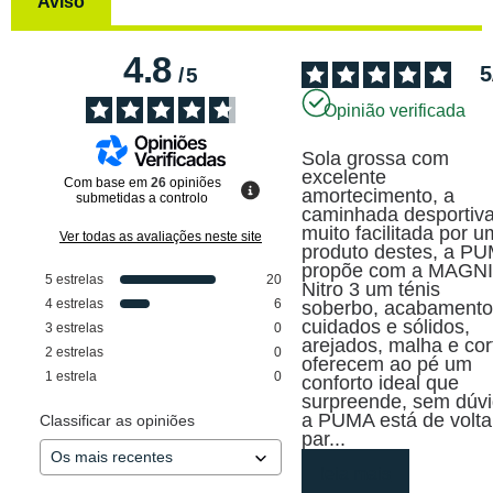
Aviso
4.8
5
/
5
Opinião verificada
Sola grossa com 
excelente 
Com base em
26
opiniões
amortecimento, a 
submetidas a controlo
caminhada desportiva
muito facilitada por um
Ver todas as avaliações neste site
produto destes, a PU
propõe com a MAGNI
5
estrelas
20
Nitro 3 um ténis 
4
estrelas
6
soberbo, acabamento
cuidados e sólidos, 
3
estrelas
0
arejados, malha e cort
2
estrelas
0
oferecem ao pé um 
1
estrela
0
conforto ideal que 
surpreende, sem dúvi
a PUMA está de volta 
Classificar as opiniões
par
...
leia mais