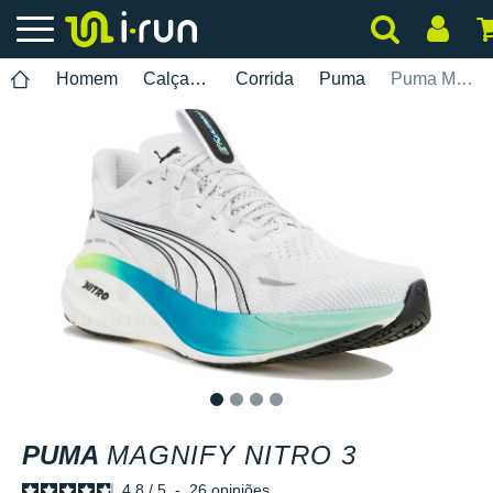
Homem
Calçados
Corrida
Puma
Puma Magnify Nitro 3
1
2
3
4
PUMA
MAGNIFY NITRO 3
4.8
/
5
-
26
opiniões