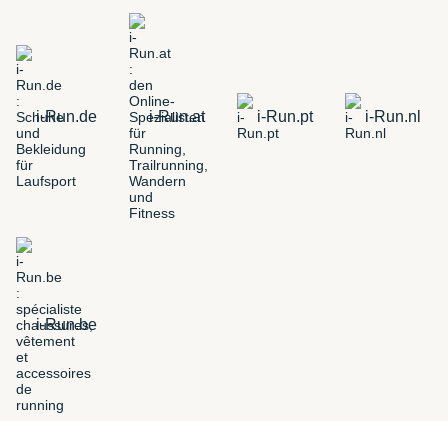
i-Run.de
i-Run.at
i-Run.pt
i-Run.nl
i-Run.be