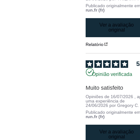
Publicado originalmente e
run.fr (fr)
Ver a avaliação
original
Relatório
5
Opinião verificada
Muito satisfeito
Opiniões de
16/07/2026
, 
uma experiência de
24/06/2026
por
Gregory C.
Publicado originalmente e
run.fr (fr)
Ver a avaliação
original