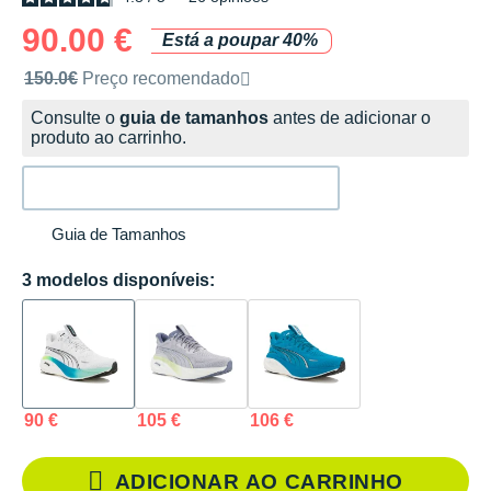
90.00 €
Está a poupar 40%
Preço de venda recomendado pela marca
150.0€
Preço recomendado
Consulte o
guia de tamanhos
antes de adicionar o
produto ao carrinho.
Guia de Tamanhos
3 modelos disponíveis:
90 €
105 €
106 €
ADICIONAR AO CARRINHO