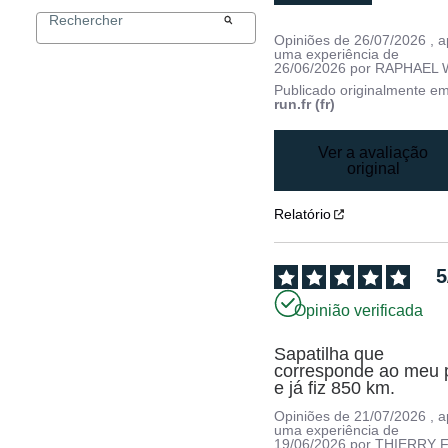
Opiniões de
26/07/2026
, 
uma experiência de
26/06/2026
por
RAPHAEL 
Publicado originalmente e
run.fr (fr)
Ver a avaliação
original
Relatório
5
Opinião verificada
Sapatilha que 
corresponde ao meu p
e já fiz 850 km.
Opiniões de
21/07/2026
, 
uma experiência de
19/06/2026
por
THIERRY F