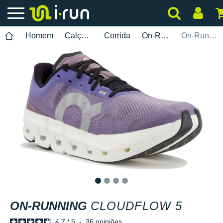
Homem
Calçados
Corrida
On-Running
On-Running Cloudflow 5
1
2
3
4
ON-RUNNING
CLOUDFLOW 5
4.7
/
5
-
36
opiniões