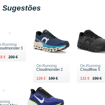
Sugestões
n-Running
loudmonster 3
 lieu de 200 €
ndu 148 €
8 €
200 €
On-Running
On-Running
Cloudmonster 2
Cloudflow 5
Au lieu de 190 €
Vendu 126 €
Au lieu de 190
Vendu 131 €
126 €
190 €
131 €
190 €
nning