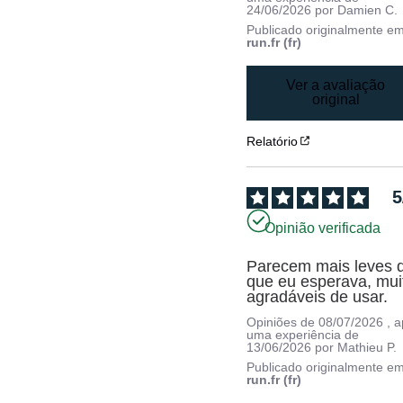
24/06/2026
por
Damien C.
Publicado originalmente e
run.fr (fr)
Ver a avaliação
original
Relatório
5
Opinião verificada
Parecem mais leves d
que eu esperava, muit
agradáveis de usar.
Opiniões de
08/07/2026
, 
uma experiência de
13/06/2026
por
Mathieu P.
Publicado originalmente e
run.fr (fr)