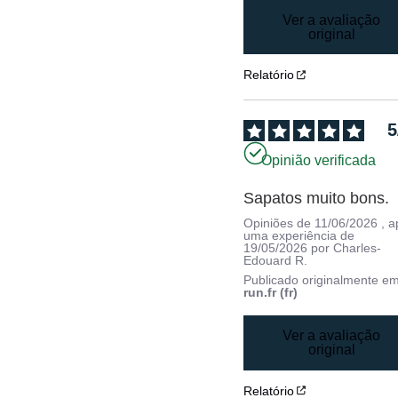
Ver a avaliação
original
Relatório
5
Opinião verificada
Sapatos muito bons.
Opiniões de
11/06/2026
, 
uma experiência de
19/05/2026
por
Charles-
Edouard R.
Publicado originalmente e
run.fr (fr)
Ver a avaliação
original
Relatório