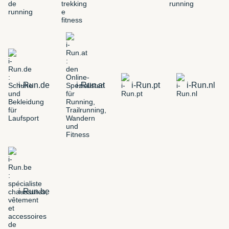
i-Run.de
i-Run.at
i-Run.pt
i-Run.nl
i-Run.be