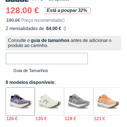
128.00 €
Está a poupar 32%
Preço de venda recomendado pela marca
190.0€
Preço recomendado
2 mensalidades de
64.00 €
sem custos
Consulte o
guia de tamanhos
antes de adicionar o
produto ao carrinho.
Guia de Tamanhos
6 modelos disponíveis:
128 €
135 €
128 €
121 €
1