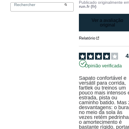
Publicado originalmente e
run.fr (fr)
Ver a avaliação
original
Relatório
4
Opinião verificada
Sapato confortável e 
versátil para corrida, 
fartlek ou treinos um 
pouco mais intensos 
estrada, pista ou 
caminho batido. Mas 2
desvantagens: o bura
no meio da sola às 
vezes retém pedrinhas
o amortecimento é 
bastante rígido, portan