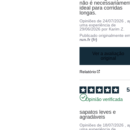
não é necessariament
ideal para corridas 
longas.
Opiniões de
24/07/2026
, 
uma experiência de
29/06/2026
por
Karim Z.
Publicado originalmente e
run.fr (fr)
Ver a avaliação
original
Relatório
5
Opinião verificada
sapatos leves e 
agradáveis
Opiniões de
18/07/2026
, 
uma experiência de