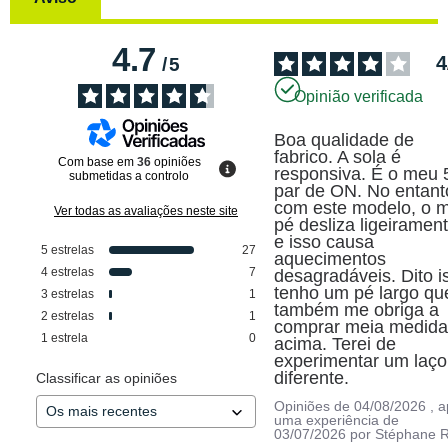
4.7
4
/
5
Opinião verificada
Boa qualidade de 
fabrico. A sola é 
Com base em
36
opiniões
responsiva. É o meu 5
submetidas a controlo
par de ON. No entanto
com este modelo, o m
Ver todas as avaliações neste site
pé desliza ligeirament
e isso causa 
5
estrelas
27
aquecimentos 
4
estrelas
7
desagradáveis. Dito is
tenho um pé largo que
3
estrelas
1
também me obriga a 
2
estrelas
1
comprar meia medida
1
estrela
0
acima. Terei de 
experimentar um laço 
diferente.
Classificar as opiniões
Opiniões de
04/08/2026
, 
uma experiência de
03/07/2026
por
Stéphane R