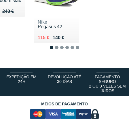
dboom Max
u de 240 €
 168 €
240 €
Nike
Pegasus 42
Au lieu de 140 €
Vendu 115 €
115 €
140 €
1
2
3
4
5
6
EXPEDIÇÃO EM
DEVOLUÇÃO ATÉ
PAGAMENTO
24H
30 DIAS
SEGURO
2 OU 3 VEZES SEM
JUROS
MEIOS DE PAGAMENTO