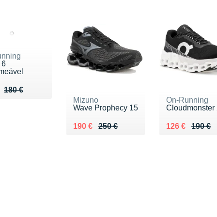
nning
 6
meável
u de 180 €
 135 €
180 €
Mizuno
On-Running
Wave Prophecy 15
Cloudmonster 
Au lieu de 250 €
Vendu 190 €
Au lieu de 190
Vendu 126 €
190 €
250 €
126 €
190 €