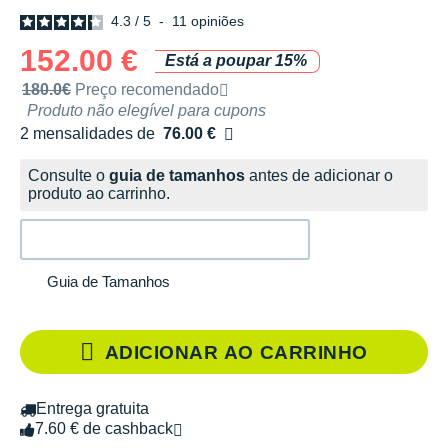
4.3
/
5
-
11
opiniões
152.00 €
Está a poupar 15%
Preço de venda recomendado pela marca
180.0€
Preço recomendado
Produto não elegível para cupons
2 mensalidades de
76.00 €
sem custos
Consulte o
guia de tamanhos
antes de adicionar o
produto ao carrinho.
Guia de Tamanhos
ADICIONAR AO CARRINHO
Entrega gratuita
7.60 € de cashback