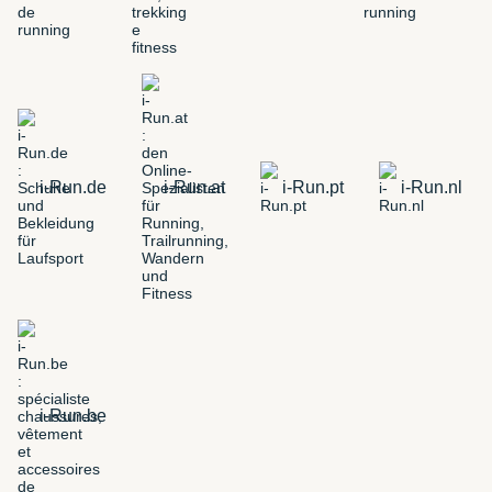
i-Run.de
i-Run.at
i-Run.pt
i-Run.nl
i-Run.be