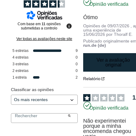
Opinião verificada
Ótimo
Com base em
11
opiniões
Opiniões de
09/07/2026
, 
submetidas a controlo
uma experiência de
15/06/2026
por
Thoralf E.
Ver todas as avaliações neste site
Publicado originalmente e
run.de (de)
5
estrelas
9
4
estrelas
0
Ver a avaliação
3
estrelas
0
original
2
estrelas
0
1
estrela
2
Relatório
Classificar as opiniões
1
Opinião verificada
Não experimentei 
porque a minha 
encomenda chegou 