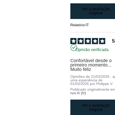
Ver a avaliação
original
Relatório
5
Opinião verificada
Confortável desde o 
primeiro momento... 
Muito feliz
Opiniões de
21/03/2026
, 
uma experiência de
01/03/2026
por
Philippe V.
Publicado originalmente e
run.fr (fr)
Ver a avaliação
original