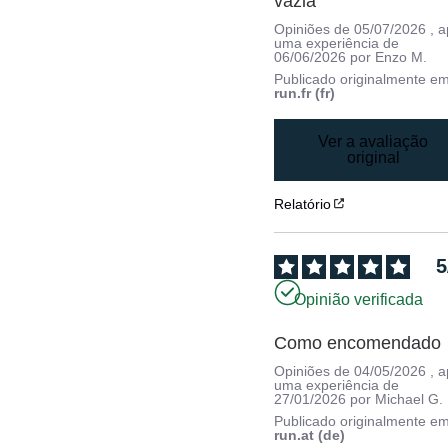
vazia
Opiniões de
05/07/2026
, 
uma experiência de
06/06/2026
por
Enzo M.
Publicado originalmente e
run.fr (fr)
Ver a avaliação
original
Relatório
5
Opinião verificada
Como encomendado
Opiniões de
04/05/2026
, 
uma experiência de
27/01/2026
por
Michael G.
Publicado originalmente e
run.at (de)