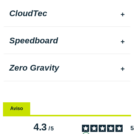
CloudTec
Speedboard
Zero Gravity
Aviso
4.3
5
/
5