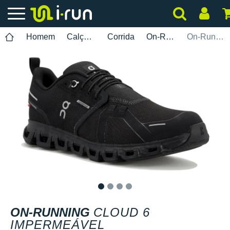
Homem
Calçados
Corrida
On-Running
On-Running Cloud 6 Impermeável
1
2
3
4
ON-RUNNING
CLOUD 6
IMPERMEÁVEL