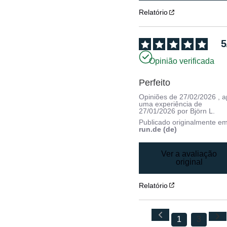
Relatório
5
Opinião verificada
Perfeito
Opiniões de
27/02/2026
, 
uma experiência de
27/01/2026
por
Björn L.
Publicado originalmente e
run.de (de)
Ver a avaliação
original
Relatório
1
3