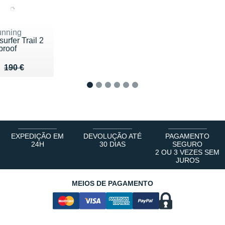
nning
urfer Trail 2
proof
u de 190 €
 135 €
190 €
1
2
3
4
5
6
EXPEDIÇÃO EM
DEVOLUÇÃO ATÉ
PAGAMENTO
24H
30 DIAS
SEGURO
2 OU 3 VEZES SEM
JUROS
MEIOS DE PAGAMENTO