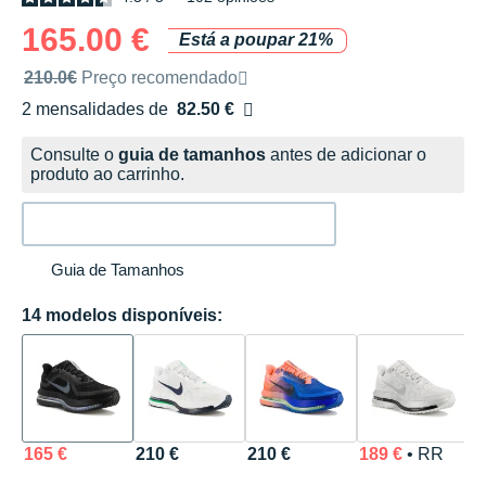
165.00 €
Está a poupar 21%
Preço de venda recomendado pela marca
210.0€
Preço recomendado
2 mensalidades de
82.50 €
sem custos
Consulte o
guia de tamanhos
antes de adicionar o
produto ao carrinho.
Guia de Tamanhos
14 modelos disponíveis:
165 €
210 €
210 €
189 €
• RR
1