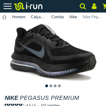
Homem
Calçados
Corrida
Nike
Nike Pegasus Premium
1
2
3
4
NIKE
PEGASUS PREMIUM
4.5
/
5
-
102
opiniões