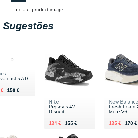
Sugestões
ics
vablast 5 ATC
 lieu de 150 €
ndu 98 €
 €
150 €
Nike
New Balanc
Pegasus 42
Fresh Foam 
Disrupt
More V6
Au lieu de 155 €
Vendu 124 €
Au lieu de 1
Vendu 125 €
124 €
155 €
125 €
170 €