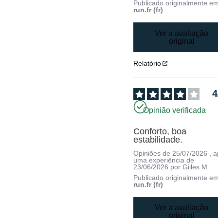
Publicado originalmente e
run.fr (fr)
Ver a avaliação
original
Relatório
4
Opinião verificada
Conforto, boa 
estabilidade.
Opiniões de
25/07/2026
, 
uma experiência de
23/06/2026
por
Gilles M.
Publicado originalmente e
run.fr (fr)
Ver a avaliação
original