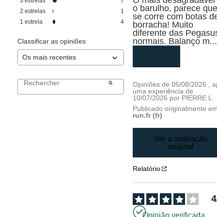
3
estrelas
7
o barulho, parece que
2
estrelas
1
se corre com botas de
1
estrela
4
borracha! Muito 
diferente das Pegasus
normais. Balanço m
..
Classificar as opiniões
leia mais
Opiniões de
05/08/2026
, 
uma experiência de
10/07/2026
por
PIERRE L.
Publicado originalmente e
run.fr (fr)
Ver a avaliação
original
Relatório
4
Opinião verificada