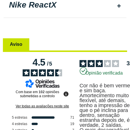
Nike ReactX
Aviso
4.5
3
/
5
Opinião verificada
Cor não é bem vermel
e sim baça.

Com base em
102
opiniões
Amortecimento muito 
submetidas a controlo
flexível, até demais, 
tenho a impressão de 
Ver todas as avaliações neste site
que o pé inclina para 
dentro, sensação 
5
estrelas
71
estranha depois de, é 
4
estrelas
19
verdade, 2 saídas.

O mais desagradável 