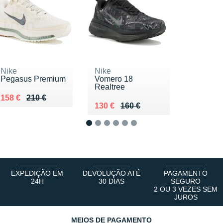
Nike
Nike
Pegasus Premium
Vomero 18
Realtree
Au lieu de 210 €
Vendu 158 €
158 €
210 €
Au lieu de 160 €
Vendu 130 €
130 €
160 €
1
2
3
4
5
6
EXPEDIÇÃO EM
DEVOLUÇÃO ATÉ
PAGAMENTO
24H
30 DIAS
SEGURO
2 OU 3 VEZES SEM
JUROS
MEIOS DE PAGAMENTO