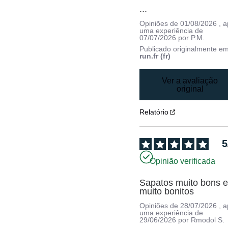
...
Opiniões de
01/08/2026
, 
uma experiência de
07/07/2026
por
P.M.
Publicado originalmente e
run.fr (fr)
Ver a avaliação
original
Relatório
5
Opinião verificada
Sapatos muito bons e
muito bonitos
Opiniões de
28/07/2026
, 
uma experiência de
29/06/2026
por
Rmodol S.