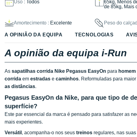
Uso :
Todos
65kg, Menos d
de 85kg, Mais 
Amortecimento :
Excelente
Peso do calçad
A OPINIÃO DA EQUIPA
TECNOLOGIAS
AVI
A opinião da equipa i-Run
As
sapatilhas corrida Nike Pegasus EasyOn
para
homem
corrida
em
estradas
e
caminhos
. Reformuladas para maior 
as distâncias
.
Pegasus EasyOn da Nike, para que tipo de des
superfície?
Este par essencial da marca é pensado para satisfazer as 
mais experientes.
Versátil
, acompanha-o nos seus
treinos
regulares, nas suas