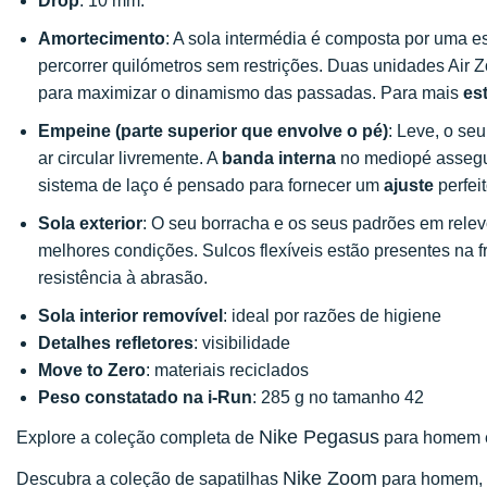
Drop
: 10 mm.
Amortecimento
: A sola intermédia é composta por uma 
percorrer quilómetros sem restrições. Duas unidades Air 
para maximizar o dinamismo das passadas. Para mais
es
Empeine (parte superior que envolve o pé)
: Leve, o se
ar circular livremente. A
banda interna
no mediopé assegur
sistema de laço é pensado para fornecer um
ajuste
perfei
Sola exterior
: O seu borracha e os seus padrões em rel
melhores condições. Sulcos flexíveis estão presentes na f
resistência à abrasão.
Sola interior removível
: ideal por razões de higiene
Detalhes refletores
: visibilidade
Move to Zero
: materiais reciclados
Peso constatado na i-Run
: 285 g no tamanho 42
Nike Pegasus
Explore a coleção completa de
para homem e 
Nike Zoom
Descubra a coleção de sapatilhas
para homem, c