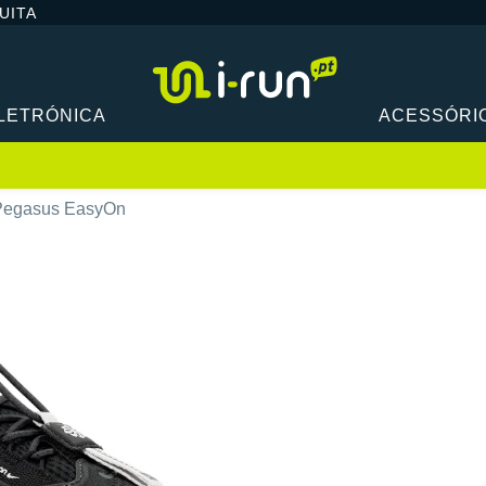
UITA
LETRÓNICA
ACESSÓRI
Pegasus EasyOn