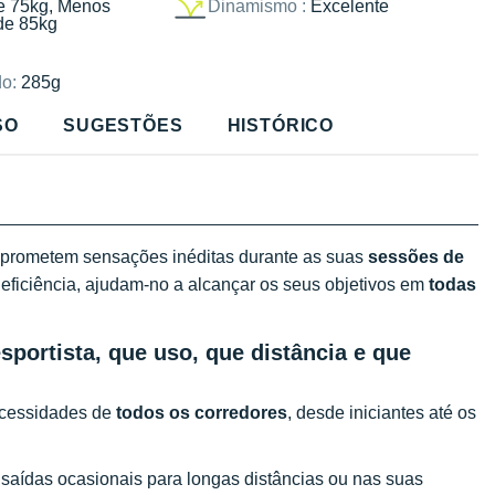
e 75kg, Menos
Dinamismo :
Excelente
de 85kg
o:
285g
SO
SUGESTÕES
HISTÓRICO
prometem sensações inéditas durante as suas
sessões de
eficiência, ajudam-no a alcançar os seus objetivos em
todas
portista, que uso, que distância e que
necessidades de
todos os corredores
, desde iniciantes até os
 saídas ocasionais para longas distâncias ou nas suas