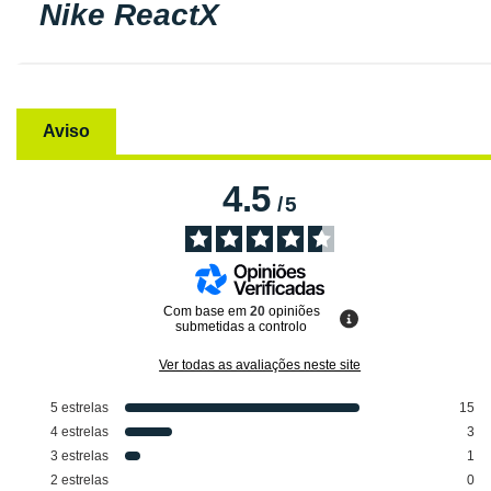
Nike ReactX
Aviso
4.5
/
5
Com base em
20
opiniões
submetidas a controlo
Ver todas as avaliações neste site
5
estrelas
15
4
estrelas
3
3
estrelas
1
2
estrelas
0