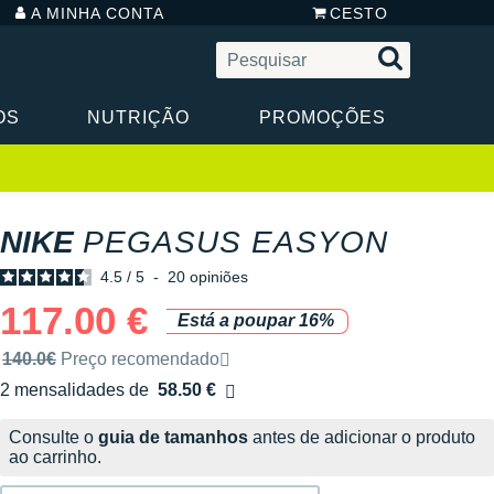
A MINHA CONTA
CESTO
OS
NUTRIÇÃO
PROMOÇÕES
NIKE
PEGASUS EASYON
4.5
/
5
-
20
opiniões
117.00 €
Está a poupar 16%
Preço de venda recomendado pela marca
140.0€
Preço recomendado
2 mensalidades de
58.50 €
sem custos
Consulte o
guia de tamanhos
antes de adicionar o produto
ao carrinho.