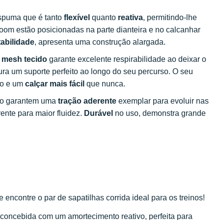
espuma que é tanto
flexível
quanto
reativa
, permitindo-lhe
Zoom estão posicionadas na parte dianteira e no calcanhar
tabilidade
, apresenta uma construção alargada.
u
mesh tecido
garante excelente respirabilidade ao deixar o
a um suporte perfeito ao longo do seu percurso. O seu
to e um
calçar mais fácil
que nunca.
evo garantem uma
tração aderente
exemplar para evoluir nas
rente para maior fluidez.
Durável
no uso, demonstra grande
encontre o par de sapatilhas corrida ideal para os treinos!
oncebida com um amortecimento reativo, perfeita para