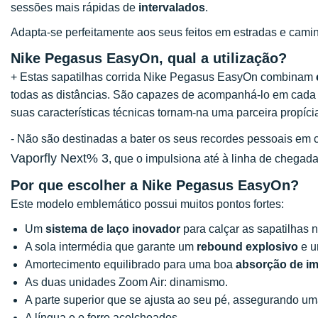
sessões mais rápidas de
intervalados
.
Adapta-se perfeitamente aos seus feitos em estradas e cami
Nike Pegasus EasyOn, qual a utilização?
+ Estas sapatilhas corrida Nike Pegasus EasyOn combinam
todas as distâncias. São capazes de acompanhá-lo em cada 
suas características técnicas tornam-na uma parceira propíc
- Não são destinadas a bater os seus recordes pessoais e
Vaporfly Next% 3
, que o impulsiona até à linha de chegada
Por que escolher a Nike Pegasus EasyOn?
Este modelo emblemático possui muitos pontos fortes:
Um
sistema de laço inovador
para calçar as sapatilhas n
A sola intermédia que garante um
rebound explosivo
e u
Amortecimento equilibrado para uma boa
absorção de i
As duas unidades Zoom Air: dinamismo.
A parte superior que se ajusta ao seu pé, assegurando u
A língua e o forro acolchoados.