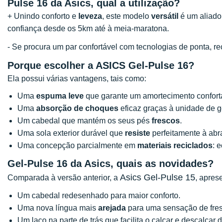
Pulse 16 da Asics, qual a utilização?
+ Unindo conforto e
leveza
, este modelo
versátil
é um aliado
confiança desde os 5km até à meia-maratona.
- Se procura um par confortável com tecnologias de ponta,
Porque escolher a ASICS Gel-Pulse 16?
Ela possui várias vantagens, tais como:
Uma
espuma leve
que garante um amortecimento confortá
Uma
absorção de choques
eficaz graças à unidade de g
Um cabedal que mantém os seus pés
frescos
.
Uma sola exterior durável que
resiste
perfeitamente à abr
Uma concepção parcialmente em
materiais reciclados
: 
Gel-Pulse 16 da Asics, quais as novidades?
Asics Gel-Pulse 15
Comparada à versão anterior, a
, apres
Um cabedal redesenhado para maior conforto.
Uma nova língua mais
arejada
para uma sensação de fres
Um laço na parte de trás que facilita o calçar e descalçar 