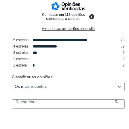
Com base em
112
opiniões
submetidas a controlo
Ver todas as avaliações neste site
5
estrelas
73
4
estrelas
32
3
estrelas
5
2
estrelas
0
1
estrela
2
Classificar as opiniões