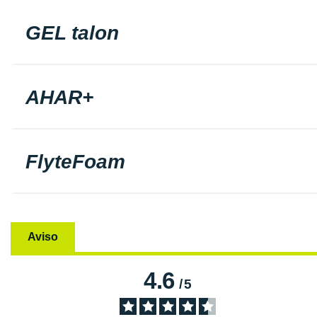
GEL talon
AHAR+
FlyteFoam
Aviso
4.6
/
5