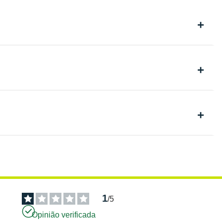
1
/
5
Opinião verificada