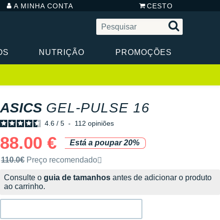
A MINHA CONTA
CESTO
OS
NUTRIÇÃO
PROMOÇÕES
ASICS
GEL-PULSE 16
4.6
/
5
-
112
opiniões
88.00 €
Está a poupar 20%
Preço de venda recomendado pela marca
110.0€
Preço recomendado
Consulte o
guia de tamanhos
antes de adicionar o produto
ao carrinho.