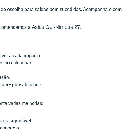
 de escolha para saídas bem-sucedidas. Acompanha-o com
Asics Gel-Nimbus 27
 recomendamos a
.
vel a cada impacto.
el no calcanhar.
asão.
eco-responsabilidade.
enta várias melhorias:
cura agradável.
do modelo.