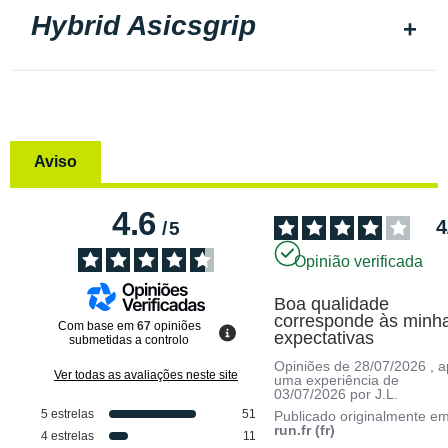
Hybrid Asicsgrip
Aviso
4.6
4
/
5
Opinião verificada
Boa qualidade 
corresponde às minha
Com base em
67
opiniões
expectativas
submetidas a controlo
Opiniões de
28/07/2026
, 
Ver todas as avaliações neste site
uma experiência de
03/07/2026
por
J.L.
5
estrelas
51
Publicado originalmente e
run.fr (fr)
4
estrelas
11