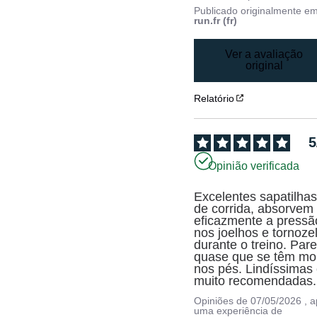
Publicado originalmente e
run.fr (fr)
Ver a avaliação
original
Relatório
5
Opinião verificada
Excelentes sapatilhas
de corrida, absorvem 
eficazmente a pressão
nos joelhos e tornozel
durante o treino. Pare
quase que se têm mol
nos pés. Lindíssimas 
muito recomendadas.
Opiniões de
07/05/2026
, 
uma experiência de