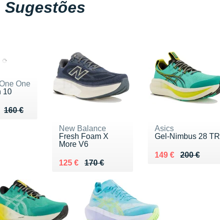
Sugestões
 One One
n 10
u de 160 €
 125 €
160 €
New Balance
Asics
Fresh Foam X
Gel-Nimbus 28 TR
More V6
Au lieu de 200 €
Vendu 149 €
149 €
200 €
Au lieu de 170 €
Vendu 125 €
125 €
170 €