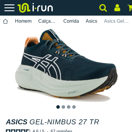
Homem
Calçados
Corrida
Asics
Asics Gel-Nimbus 27 TR
1
2
3
4
ASICS
GEL-NIMBUS 27 TR
4.6
/
5
-
67
opiniões