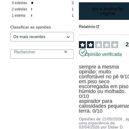
3
estrelas
3
Ver a avaliação
2
estrelas
1
original
1
estrela
1
Relatório
Classificar as opiniões
2
Opinião verificada
sempre a mesma 
opinião: muito 
confortável no pé 9/10
em piso seco

escorregadia em piso 
húmido ou molhado. 
0/10

aspirador para 
calosidades pequenas 
terra. 0/10
Opiniões de
11/05/2026
, 
uma experiência de
03/04/2026
por
Didier D.