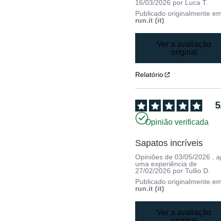
16/03/2026
por
Luca T.
Publicado originalmente e
run.it (it)
Ver a avaliação
original
Relatório
5
Opinião verificada
Sapatos incríveis
Opiniões de
03/05/2026
, 
uma experiência de
27/02/2026
por
Tullio D.
Publicado originalmente e
run.it (it)
Ver a avaliação
original