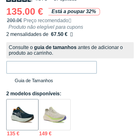
135.00 €
Está a poupar 32%
Preço de venda recomendado pela marca
200.0€
Preço recomendado
Produto não elegível para cupons
2 mensalidades de
67.50 €
sem custos
Consulte o
guia de tamanhos
antes de adicionar o
produto ao carrinho.
Guia de Tamanhos
2 modelos disponíveis:
135 €
149 €