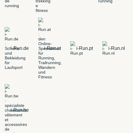
i-Run.de
i-Run.at
i-Run.pt
i-Run.nl
i-Run.be