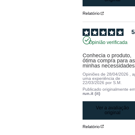
Relatório
5
Opinião verificada
Conhecia o produto, 
ótima compra para as
minhas necessidades
Opiniões de
28/04/2026
, 
uma experiência de
22/03/2026
por
S.M.
Publicado originalmente e
run.it (it)
Ver a avaliação
original
Relatório