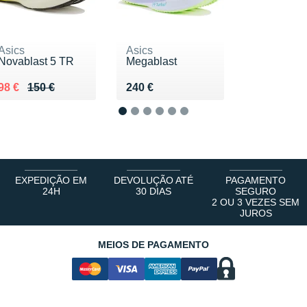
Asics
Asics
Novablast 5 TR
Megablast
Au lieu de 150 €
Vendu 98 €
Vendu 240 €
98 €
150 €
240 €
1
2
3
4
5
6
EXPEDIÇÃO EM
DEVOLUÇÃO ATÉ
PAGAMENTO
24H
30 DIAS
SEGURO
2 OU 3 VEZES SEM
JUROS
MEIOS DE PAGAMENTO