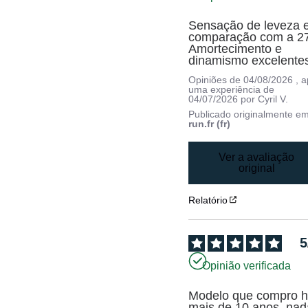
Sensação de leveza 
comparação com a 27
Amortecimento e 
dinamismo excelente
Opiniões de
04/08/2026
, 
uma experiência de
04/07/2026
por
Cyril V.
Publicado originalmente e
run.fr (fr)
Ver a avaliação
original
Relatório
5
Opinião verificada
Modelo que compro h
mais de 10 anos, nada