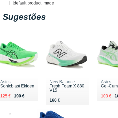
Sugestões
Asics
New Balance
Asics
Sonicblast Ekiden
Fresh Foam X 880
Gel-Cum
V15
Au lieu de 190 €
Vendu 125 €
Au lieu 
Vendu 1
125 €
190 €
103 €
1
Vendu 160 €
160 €