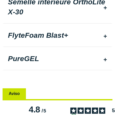
Semelle intérieure OrthoLite
X-30
FlyteFoam Blast+
PureGEL
Aviso
4.8
5
/
5