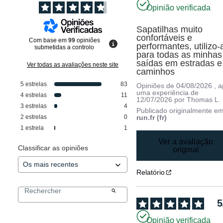
Opinião verificada
Sapatilhas muito 
confortáveis e 
Com base em
99
opiniões
performantes, utilizo-a
submetidas a controlo
para todas as minhas 
saídas em estradas e 
Ver todas as avaliações neste site
caminhos
5
estrelas
83
Opiniões de
04/08/2026
, 
uma experiência de
4
estrelas
11
12/07/2026
por
Thomas L.
3
estrelas
4
Publicado originalmente e
2
estrelas
0
run.fr (fr)
1
estrela
1
Ver a avaliação
Classificar as opiniões
original
Relatório
5
Opinião verificada