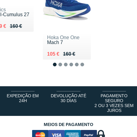
ics
l-Cumulus 27
 lieu de 160 €
ndu 109 €
9 €
160 €
Hoka One One
Mach 7
Au lieu de 160 €
Vendu 105 €
105 €
160 €
1
2
3
4
5
6
EXPEDIÇÃO EM
DEVOLUÇÃO ATÉ
PAGAMENTO
24H
30 DIAS
SEGURO
2 OU 3 VEZES SEM
JUROS
MEIOS DE PAGAMENTO