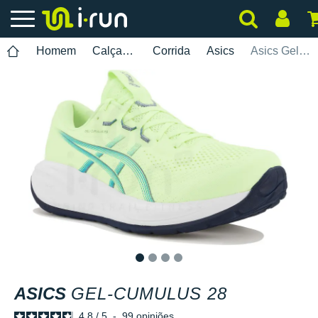
Homem
Calçados
Corrida
Asics
Asics Gel-Cumulus 28
1
2
3
4
ASICS
GEL-CUMULUS 28
4.8
/
5
-
99
opiniões