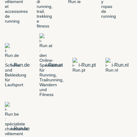
i-Run.de
i-Run.at
i-Run.pt
i-Run.nl
i-Run.be