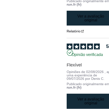
Publicado originalmente e
run.fr (fr)
Ver a avaliação
original
Relatório
5
Opinião verificada
Flexível
Opiniões de
02/08/2026
, 
uma experiência de
09/07/2026
por
Denis C.
Publicado originalmente e
run.fr (fr)
Ver a avaliação
original