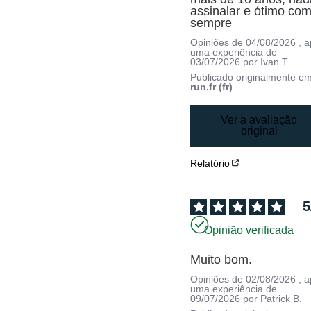
assinalar e ótimo com
sempre
Opiniões de
04/08/2026
, 
uma experiência de
03/07/2026
por
Ivan T.
Publicado originalmente e
run.fr (fr)
Ver a avaliação
original
Relatório
5
Opinião verificada
Muito bom.
Opiniões de
02/08/2026
, 
uma experiência de
09/07/2026
por
Patrick B.