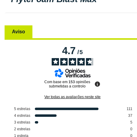
Aviso
4.7
/
5
Com base em
153
opiniões
submetidas a controlo
Ver todas as avaliações neste site
5
estrelas
111
4
estrelas
37
3
estrelas
5
2
estrelas
0
1
estrela
0