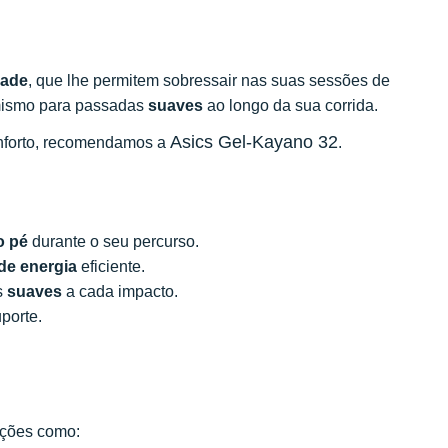
dade
, que lhe permitem sobressair nas suas sessões de
mismo para passadas
suaves
ao longo da sua corrida.
Asics Gel-Kayano 32
nforto, recomendamos a
.
o pé
durante o seu percurso.
de energia
eficiente.
s
suaves
a cada impacto.
porte.
rações como: