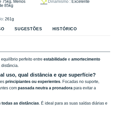
e 75kg, Menos
Dinamismo :
Excelente
de 85kg
o:
261g
SO
SUGESTÕES
HISTÓRICO
quilíbrio perfeito entre
estabilidade
e
amortecimento
distância.
al uso, qual distância e que superfície?
les
principiantes ou experientes
. Focadas no suporte,
cantes com
passada neutra a pronadora
para evitar a
m
todas as distâncias
. É ideal para as suas saídas diárias e