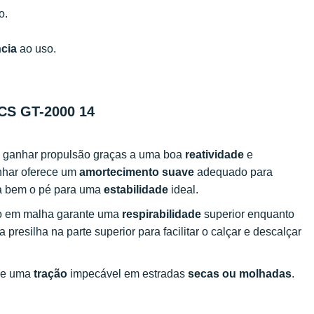
o.
ncia
ao uso.
ICS GT-2000 14
he ganhar propulsão graças a uma boa
reatividade
e
nhar oferece um
amortecimento suave
adequado para
ona bem o pé para uma
estabilidade
ideal.
ico em malha garante uma
respirabilidade
superior enquanto
 presilha na parte superior para facilitar o calçar e descalçar
 e uma
tração
impecável em estradas
secas ou molhadas
.