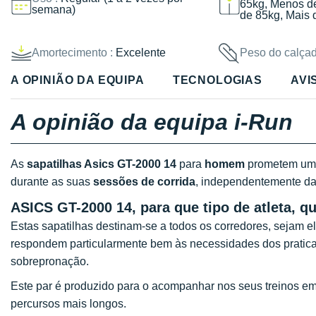
65kg, Menos d
semana)
de 85kg, Mais 
Amortecimento :
Excelente
Peso do calçad
A OPINIÃO DA EQUIPA
TECNOLOGIAS
AVI
A opinião da equipa i-Run
As
sapatilhas Asics GT-2000 14
para
homem
prometem um e
durante as suas
sessões de corrida
, independentemente da 
ASICS GT-2000 14, para que tipo de atleta, qu
Estas sapatilhas destinam-se a todos os corredores, sejam e
respondem particularmente bem às necessidades dos prati
sobrepronação.
Este par é produzido para o acompanhar nos seus treinos e
percursos mais longos.