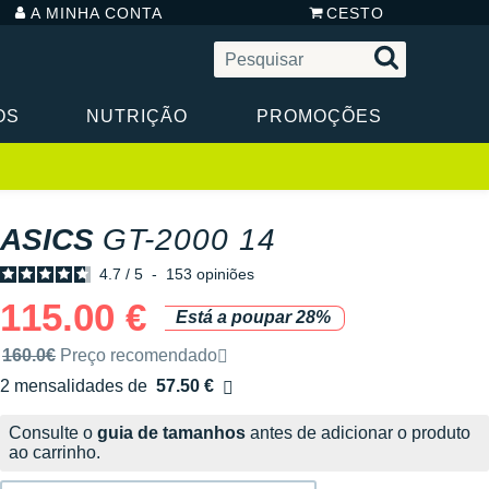
A MINHA CONTA
CESTO
OS
NUTRIÇÃO
PROMOÇÕES
ASICS
GT-2000 14
4.7
/
5
-
153
opiniões
115.00 €
Está a poupar 28%
Preço de venda recomendado pela marca
160.0€
Preço recomendado
2 mensalidades de
57.50 €
sem custos
Consulte o
guia de tamanhos
antes de adicionar o produto
ao carrinho.