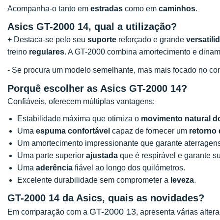
Acompanha-o tanto em
estradas
como em
caminhos
.
Asics GT-2000 14, qual a utilização?
+ Destaca-se pelo seu
suporte
reforçado e grande
versatili
treino
regulares
. A GT-2000 combina amortecimento e dina
- Se procura um modelo semelhante, mas mais focado no co
Porquê escolher as Asics GT-2000 14?
Confiáveis, oferecem múltiplas vantagens:
Estabilidade máxima que otimiza o
movimento natural d
Uma
espuma confortável
capaz de fornecer um
retorno 
Um amortecimento impressionante que garante aterragen
Uma parte superior
ajustada
que é respirável e garante su
Uma
aderência
fiável ao longo dos quilómetros.
Excelente durabilidade sem comprometer a
leveza
.
GT-2000 14 da Asics, quais as novidades?
GT-2000 13
Em comparação com a
, apresenta várias alte