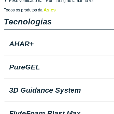
Peso verificado na i-Run: 261 g no tamanho 42
Asics
Todos os produtos da
Tecnologias
AHAR+
PureGEL
3D Guidance System
FlyteFoam Blast Max