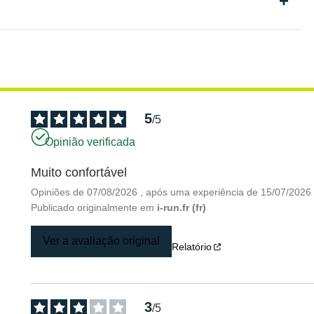
5
/
5
Opinião verificada
Muito confortável
Opiniões de
07/08/2026
, após uma experiência de
15/07/2026
Publicado originalmente em
i-run.fr (fr)
Ver a avaliação original
Relatório
3
/
5