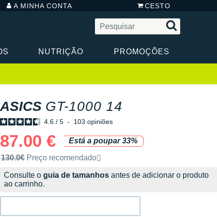
A MINHA CONTA
CESTO
OS
NUTRIÇÃO
PROMOÇÕES
ASICS
GT-1000 14
4.6
/
5
-
103
opiniões
87.00 €
Está a poupar 33%
Preço de venda recomendado pela marca
130.0€
Preço recomendado
Consulte o
guia de tamanhos
antes de adicionar o produto
ao carrinho.