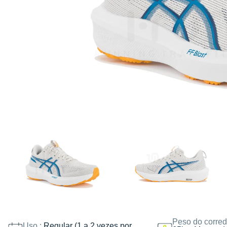
Peso do corred
Uso :
Regular (1 a 2 vezes por