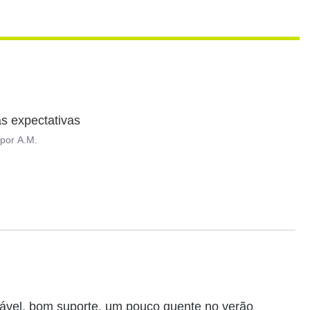
s expectativas
por
A.M.
tável, bom suporte, um pouco quente no verão 