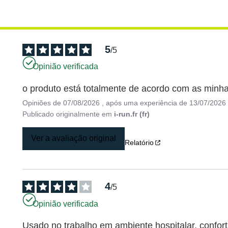
5
/
5
Opinião verificada
o produto está totalmente de acordo com as minha
Opiniões de
07/08/2026
, após uma experiência de
13/07/2026
Publicado originalmente em
i-run.fr (fr)
Ver a avaliação original
Relatório
4
/
5
Opinião verificada
Usado no trabalho em ambiente hospitalar, confor