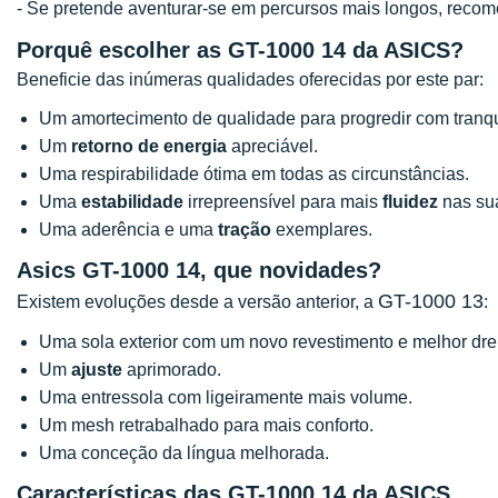
- Se pretende aventurar-se em percursos mais longos, reco
Porquê escolher as GT-1000 14 da ASICS?
Beneficie das inúmeras qualidades oferecidas por este par:
Um amortecimento de qualidade para progredir com tranqu
Um
retorno de energia
apreciável.
Uma respirabilidade ótima em todas as circunstâncias.
Uma
estabilidade
irrepreensível para mais
fluidez
nas su
Uma aderência e uma
tração
exemplares.
Asics GT-1000 14, que novidades?
GT-1000 13
Existem evoluções desde a versão anterior, a
:
Uma sola exterior com um novo revestimento e melhor dr
Um
ajuste
aprimorado.
Uma entressola com ligeiramente mais volume.
Um mesh retrabalhado para mais conforto.
Uma conceção da língua melhorada.
Características das GT-1000 14 da ASICS