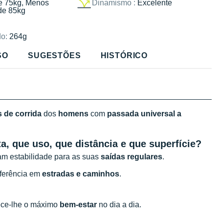
e 75kg, Menos
Dinamismo :
Excelente
de 85kg
o:
264g
SO
SUGESTÕES
HISTÓRICO
 de corrida
dos
homens
com
passada universal a
a, que uso, que distância e que superfície?
am estabilidade para as suas
saídas regulares
.
eferência em
estradas e caminhos
.
rece-lhe o máximo
bem-estar
no dia a dia.