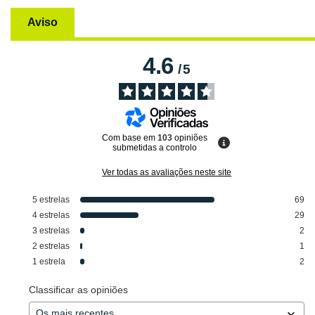
Aviso
4.6
/
5
Com base em
103
opiniões
submetidas a controlo
Ver todas as avaliações neste site
5
estrelas
69
4
estrelas
29
3
estrelas
2
2
estrelas
1
1
estrela
2
Classificar as opiniões