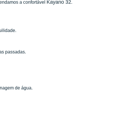
Kayano 32
mendamos a confortável
.
ilidade.
as passadas.
enagem de água.