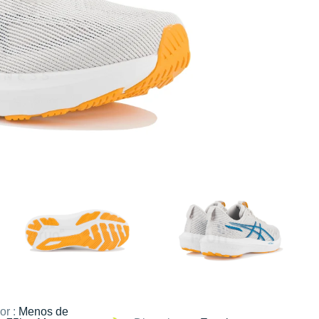
or :
Menos de