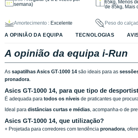
65kg, Menos d
semana)
de 85kg, Mais 
Amortecimento :
Excelente
Peso do calçad
A OPINIÃO DA EQUIPA
TECNOLOGIAS
AVI
A opinião da equipa i-Run
As
sapatilhas Asics GT-1000 14
são ideais para as
sessões
pronadora
.
Asics GT-1000 14, para que tipo de desportist
É adequada para
todos os níveis
de praticantes que procur
Ideal para
distâncias curtas e médias
, acompanha-o de pr
Asics GT-1000 14
, que utilização?
+ Projetada para corredores com tendência
pronadora
, ofe