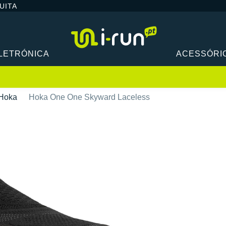
UITA
LETRÓNICA
ACESSÓRI
Hoka
Hoka One One Skyward Laceless