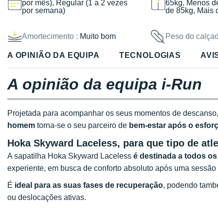
por mês), Regular (1 a 2 vezes
65kg, Menos d
por semana)
de 85kg, Mais 
Amortecimento :
Muito bom
Peso do calçad
A OPINIÃO DA EQUIPA
TECNOLOGIAS
AVI
A opinião da equipa i-Run
Projetada para acompanhar os seus momentos de descanso
homem
torna-se o seu parceiro de
bem-estar após o esfor
Hoka Skyward Laceless, para que tipo de atl
A sapatilha Hoka Skyward Laceless
é destinada a todos os 
experiente, em busca de conforto absoluto após uma sessão d
É
ideal para as suas fases de recuperação
, podendo tamb
ou deslocações ativas.