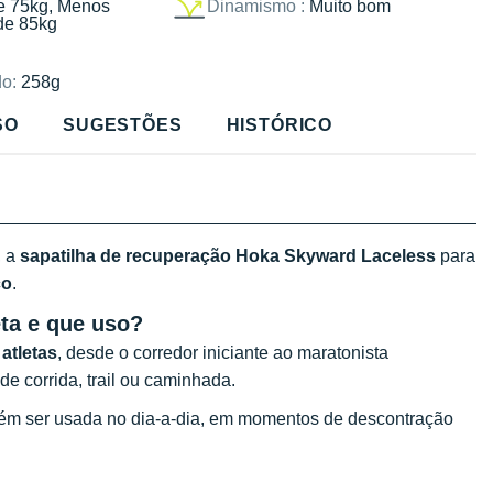
e 75kg, Menos
Dinamismo :
Muito bom
de 85kg
o:
258g
SO
SUGESTÕES
HISTÓRICO
, a
sapatilha de recuperação Hoka Skyward Laceless
para
ço
.
eta e que uso?
atletas
, desde o corredor iniciante ao maratonista
e corrida, trail ou caminhada.
ém ser usada no dia-a-dia, em momentos de descontração