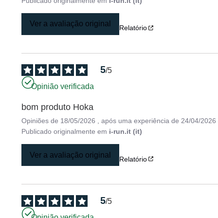
Publicado originalmente em
i-run.it (it)
Ver a avaliação original
Relatório
5
/
5
Opinião verificada
bom produto Hoka
Opiniões de
18/05/2026
, após uma experiência de
24/04/2026
Publicado originalmente em
i-run.it (it)
Ver a avaliação original
Relatório
5
/
5
Opinião verificada