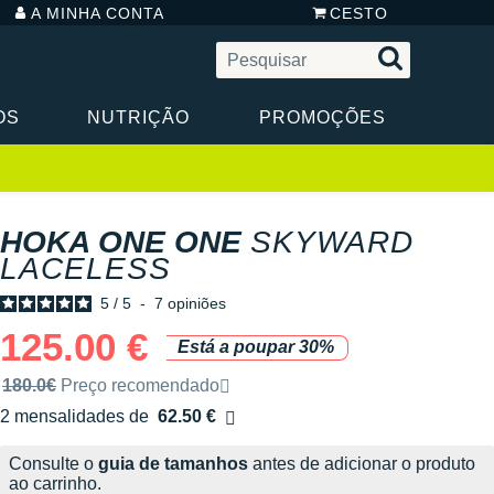
A MINHA CONTA
CESTO
OS
NUTRIÇÃO
PROMOÇÕES
HOKA ONE ONE
SKYWARD
LACELESS
5
/
5
-
7
opiniões
125.00 €
Está a poupar 30%
Preço de venda recomendado pela marca
180.0€
Preço recomendado
2 mensalidades de
62.50 €
sem custos
Consulte o
guia de tamanhos
antes de adicionar o produto
ao carrinho.