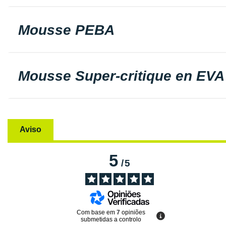
Mousse PEBA
Mousse Super-critique en EVA
Aviso
5
/
5
Com base em
7
opiniões
submetidas a controlo