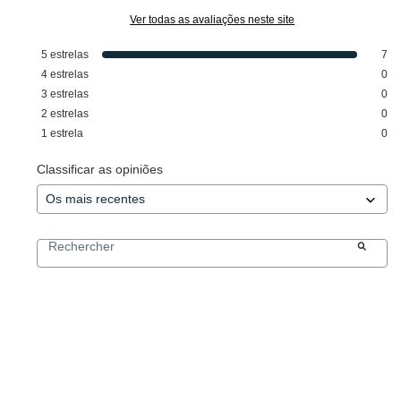
Ver todas as avaliações neste site
5
estrelas
7
4
estrelas
0
3
estrelas
0
2
estrelas
0
1
estrela
0
Classificar as opiniões