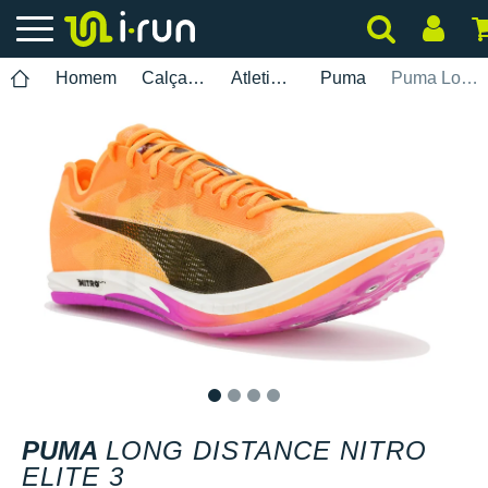
Homem
Calçados
Atletismo
Puma
Puma Long Distance Nitro Elite 3
1
2
3
4
PUMA
LONG DISTANCE NITRO
ELITE 3