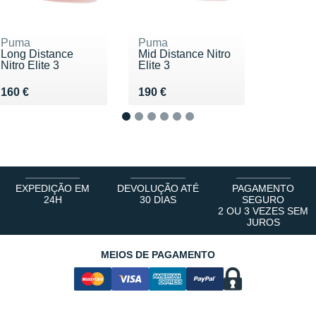
Puma
Puma
Long Distance
Mid Distance Nitro
Nitro Elite 3
Elite 3
Vendu 160 €
Vendu 190 €
160 €
190 €
1
2
3
4
5
6
EXPEDIÇÃO EM
DEVOLUÇÃO ATÉ
PAGAMENTO
24H
30 DIAS
SEGURO
2 OU 3 VEZES SEM
JUROS
MEIOS DE PAGAMENTO