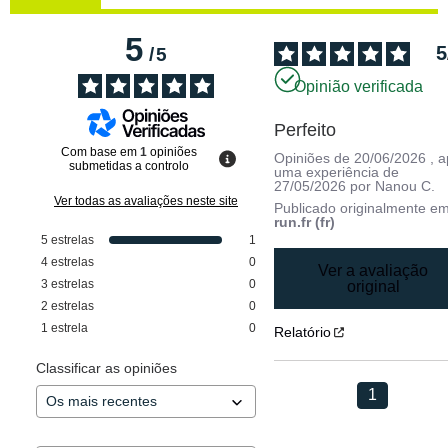
5
5
/
5
Opinião verificada
Perfeito
Com base em
1
opiniões
Opiniões de
20/06/2026
, 
submetidas a controlo
uma experiência de
27/05/2026
por
Nanou C.
Ver todas as avaliações neste site
Publicado originalmente e
run.fr (fr)
5
estrelas
1
4
estrelas
0
Ver a avaliação
3
estrelas
0
original
2
estrelas
0
1
estrela
0
Relatório
Classificar as opiniões
1