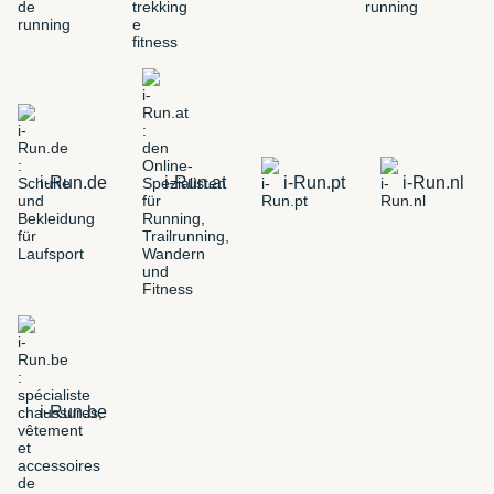
i-Run.de
i-Run.at
i-Run.pt
i-Run.nl
i-Run.be