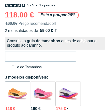
5
/
5
-
1
opiniões
118.00 €
Está a poupar 26%
Preço de venda recomendado pela marca
160.0€
Preço recomendado
2 mensalidades de
59.00 €
sem custos
Consulte o
guia de tamanhos
antes de adicionar o
produto ao carrinho.
Guia de Tamanhos
3 modelos disponíveis:
118 €
160 €
175 €
•