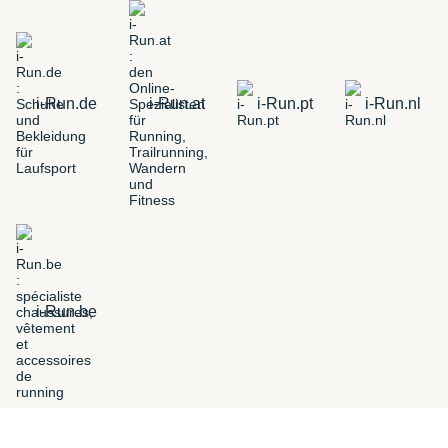
i-Run.de
i-Run.at
i-Run.pt
i-Run.nl
i-Run.be