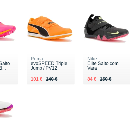
Puma
Nike
alto
evoSPEED Triple
Elite Salto com
l...
Jump / PV12
Vara
€
Au lieu de 140 €
Vendu 101 €
Au lieu de 150 €
Vendu 84 €
101 €
140 €
84 €
150 €