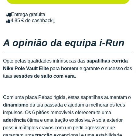
Entrega gratuita
4.85 € de cashback
A opinião da equipa i-Run
Opte pelas qualidades intrínsecas das
sapatilhas corrida
Nike Pole Vault Elite
para
homem
e garante o sucesso das
tuas
sessões de salto com vara
.
Com uma placa Pebax rígida, estas sapatilhas aumentam o
dinamismo
da tua passada e ajudam a melhorar os teus
impulsos. Os 6 pitões removíveis oferecem-te uma
aderência
ótima e uma tração explosiva. A sola exterior
possui múltiplos cravos com um perfil agressivo que
garantem uma
tracção
excepcional e uma estabilidade