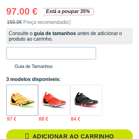
97.00 €
Está a poupar 35%
Preço de venda recomendado pela marca
150.0€
Preço recomendado
Consulte o
guia de tamanhos
antes de adicionar o
produto ao carrinho.
Guia de Tamanhos
3 modelos disponíveis:
97 €
88 €
84 €
ADICIONAR AO CARRINHO