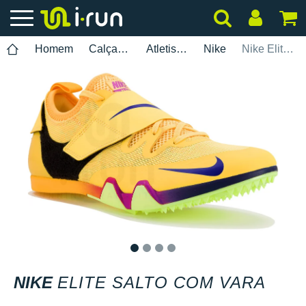
Homem
Calçados
Atletismo
Nike
Nike Elite Salto com Vara
1
2
3
4
NIKE
ELITE SALTO COM VARA