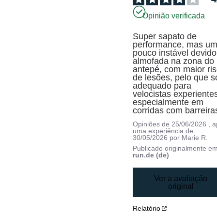
Opinião verificada
Super sapato de 
performance, mas um
pouco instável devido 
almofada na zona do 
antepé, com maior ris
de lesões, pelo que só
adequado para 
velocistas experientes
especialmente em 
corridas com barreira
Opiniões de
25/06/2026
, 
uma experiência de
30/05/2026
por
Marie R.
Publicado originalmente e
run.de (de)
Ver a avaliação
original
Relatório