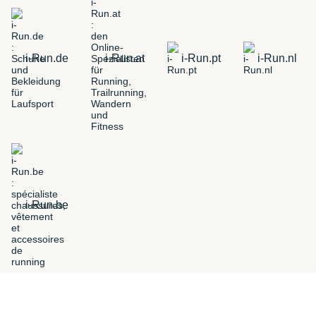
i-Run.de
i-Run.at
i-Run.pt
i-Run.nl
i-Run.be