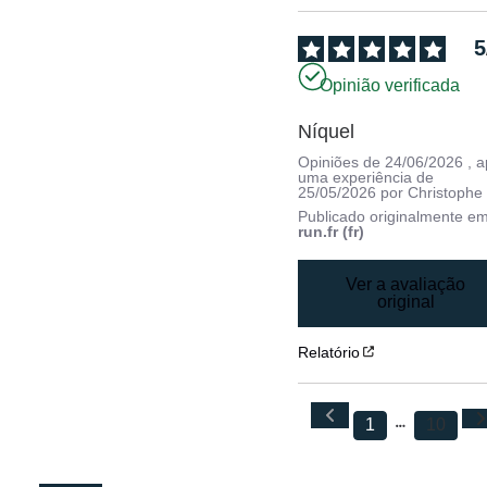
5
Opinião verificada
Níquel
Opiniões de
24/06/2026
, 
uma experiência de
25/05/2026
por
Christophe
Publicado originalmente e
run.fr (fr)
Ver a avaliação
original
Relatório
1
10