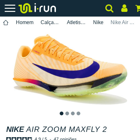
Homem
Calçados
Atletismo
Nike
Nike Air Zoom Maxfly 2
1
2
3
4
NIKE
AIR ZOOM MAXFLY 2
4.9
/
5
-
47
opiniões