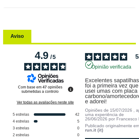
Aviso
4.9
5
/
5
Opinião verificada
Excelentes sapatilhas,
foi a primeira vez que 
Com base em
47
opiniões
usei umas com placa 
submetidas a controlo
carbono/amortecedore
e adorei!
Ver todas as avaliações neste site
Opiniões de
15/07/2026
, 
uma experiência de
5
estrelas
42
26/06/2026
por
Francesco 
4
estrelas
5
Publicado originalmente e
3
estrelas
0
run.it (it)
2
estrelas
0