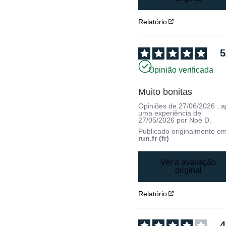
Relatório
5
Opinião verificada
Muito bonitas
Opiniões de
27/06/2026
, 
uma experiência de
27/05/2026
por
Noé D.
Publicado originalmente e
run.fr (fr)
Ver a avaliação
original
Relatório
4