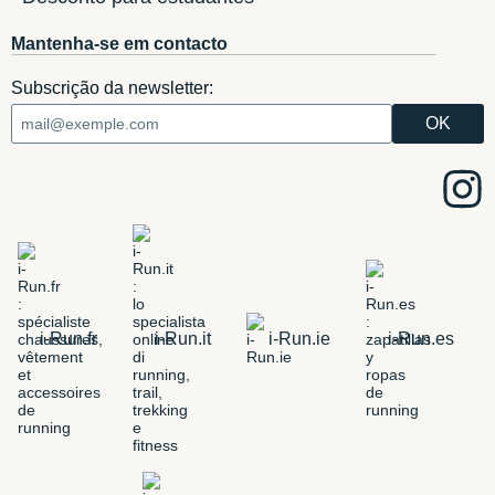
Mantenha-se em contacto
Subscrição da newsletter:
i-Run.fr
i-Run.it
i-Run.ie
i-Run.es