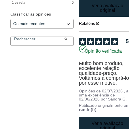
1
estrela
0
Ver a avaliação
original
Classificar as opiniões
Relatório
5
Opinião verificada
Muito bom produto, 
excelente relação 
qualidade-preço. 
Voltámos a comprá-lo
por esse motivo.
Opiniões de
02/07/2026
, 
uma experiência de
02/06/2026
por
Sandra G.
Publicado originalmente e
run.fr (fr)
Ver a avaliação
original