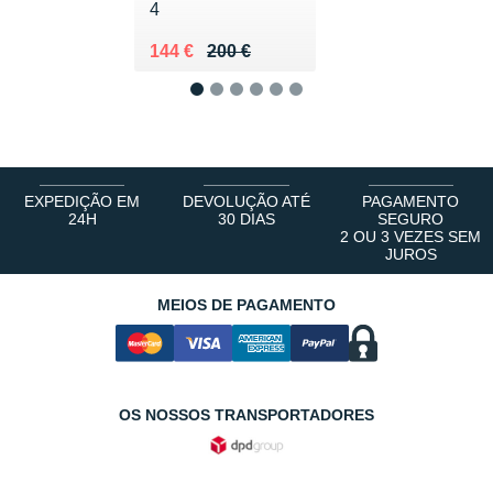
4
Au lieu de 200 €
Vendu 144 €
144 €
200 €
1
2
3
4
5
6
EXPEDIÇÃO EM
DEVOLUÇÃO ATÉ
PAGAMENTO
24H
30 DIAS
SEGURO
2 OU 3 VEZES SEM
JUROS
MEIOS DE PAGAMENTO
OS NOSSOS TRANSPORTADORES