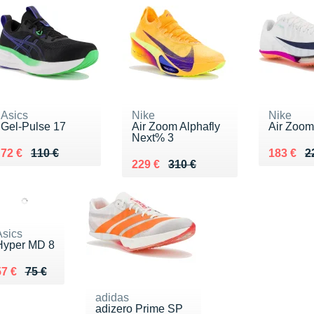
Asics
Nike
Nike
Gel-Pulse 17
Air Zoom Alphafly
Air Zoom
Next% 3
Au lieu de 110 €
Vendu 72 €
Au lieu 
Vendu 1
72 €
110 €
183 €
2
Au lieu de 310 €
Vendu 229 €
229 €
310 €
Asics
Hyper MD 8
u lieu de 75 €
endu 57 €
57 €
75 €
adidas
adizero Prime SP