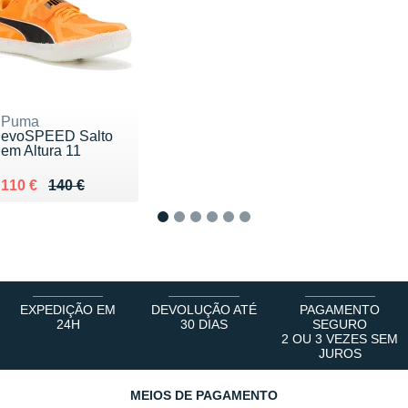
Puma
evoSPEED Salto
em Altura 11
Au lieu de 140 €
Vendu 110 €
110 €
140 €
1
2
3
4
5
6
EXPEDIÇÃO EM
DEVOLUÇÃO ATÉ
PAGAMENTO
24H
30 DIAS
SEGURO
2 OU 3 VEZES SEM
JUROS
MEIOS DE PAGAMENTO