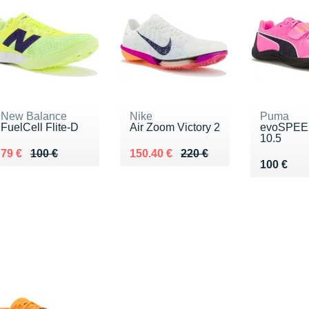
New Balance
Nike
Puma
FuelCell Flite-D
Air Zoom Victory 2
evoSPEE
10.5
Au lieu de 100 €
Vendu 79 €
Au lieu de 220 €
Vendu 150.40 €
79 €
100 €
150.40 €
220 €
Vendu 10
100 €