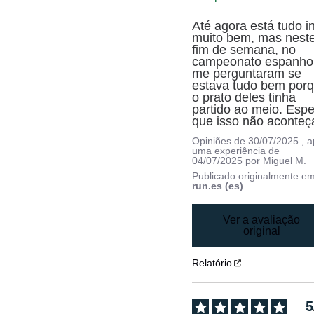
Até agora está tudo in
muito bem, mas neste
fim de semana, no 
campeonato espanhol,
me perguntaram se 
estava tudo bem porq
o prato deles tinha 
partido ao meio. Espe
que isso não aconteç
Opiniões de
30/07/2025
, 
uma experiência de
04/07/2025
por
Miguel M.
Publicado originalmente e
run.es (es)
Ver a avaliação
original
Relatório
5