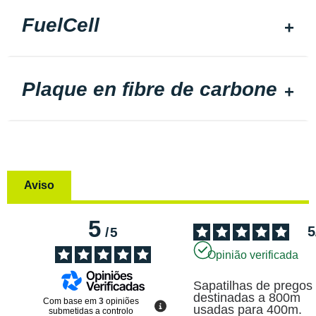
FuelCell
Plaque en fibre de carbone
Aviso
5
5
/
5
Opinião verificada
Sapatilhas de pregos 
destinadas a 800m 
Com base em
3
opiniões
usadas para 400m. 
submetidas a controlo