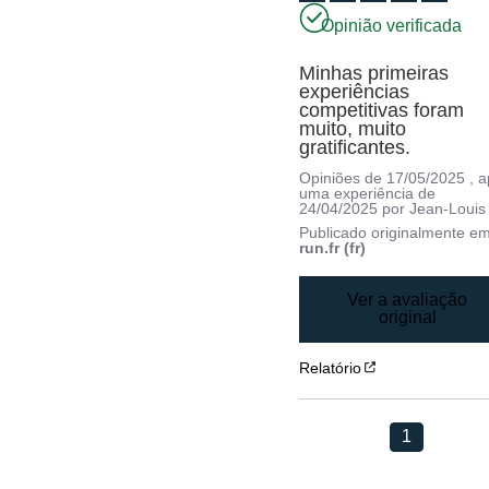
Opinião verificada
Minhas primeiras 
experiências 
competitivas foram 
muito, muito 
gratificantes.
Opiniões de
17/05/2025
, 
uma experiência de
24/04/2025
por
Jean-Louis 
Publicado originalmente e
run.fr (fr)
Ver a avaliação
original
Relatório
1