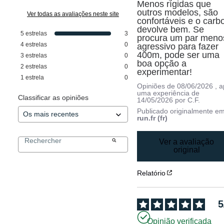
Menos rígidas que 
outros modelos, são 
Ver todas as avaliações neste site
confortáveis e o carbo
devolve bem. Se 
5
estrelas
3
procura um par menos
4
estrelas
0
agressivo para fazer 
400m, pode ser uma 
3
estrelas
0
boa opção a 
2
estrelas
0
experimentar!
1
estrela
0
Opiniões de
08/06/2026
, 
uma experiência de
Classificar as opiniões
14/05/2026
por
C.F.
Publicado originalmente e
run.fr (fr)
Ver a avaliação
original
Relatório
5
Opinião verificada