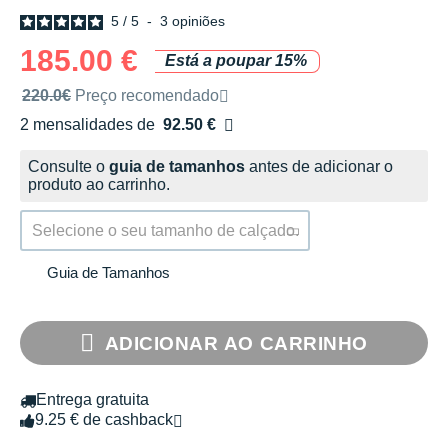
5
/
5
-
3
opiniões
185.00 €
Está a poupar 15%
Preço de venda recomendado pela marca
220.0€
Preço recomendado
2 mensalidades de
92.50 €
sem custos
Consulte o
guia de tamanhos
antes de adicionar o
produto ao carrinho.
Selecione o seu tamanho de calçado.
Guia de Tamanhos
ADICIONAR AO CARRINHO
Entrega gratuita
9.25 € de cashback