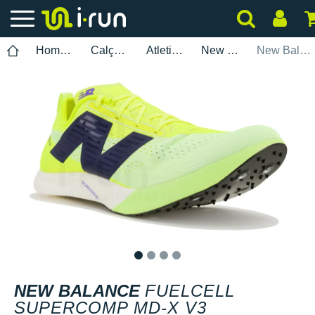
Homem
Calçados
Atletismo
New Balance
New Balance FuelCell SuperComp MD-X V3
1
2
3
4
NEW BALANCE
FUELCELL
SUPERCOMP MD-X V3