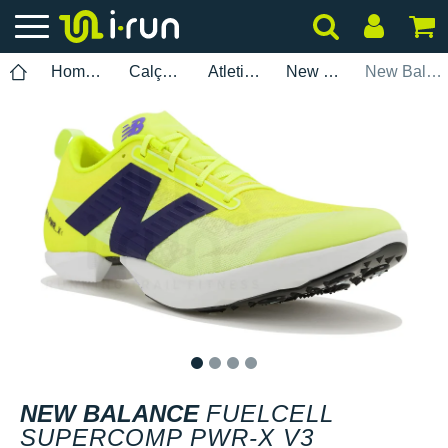
Homem
Calçados
Atletismo
New Balance
New Balance FuelCell SuperComp PWR-X V3
1
2
3
4
NEW BALANCE
FUELCELL
SUPERCOMP PWR-X V3