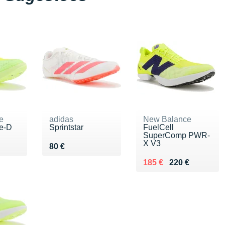
e
adidas
New Balance
te-D
Sprintstar
FuelCell
SuperComp PWR-
X V3
00 €
Vendu 80 €
80 €
Au lieu de 220 €
Vendu 185 €
185 €
220 €