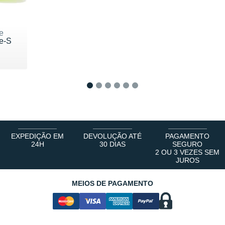
e
te-S
00 €
1
2
3
4
5
6
EXPEDIÇÃO EM
DEVOLUÇÃO ATÉ
PAGAMENTO
24H
30 DIAS
SEGURO
2 OU 3 VEZES SEM
JUROS
MEIOS DE PAGAMENTO