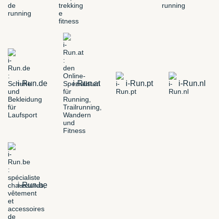
i-Run.de
i-Run.at
i-Run.pt
i-Run.nl
i-Run.be