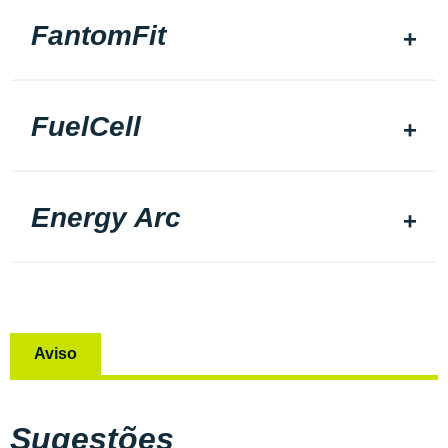
FantomFit
FuelCell
Energy Arc
Aviso
Sugestões