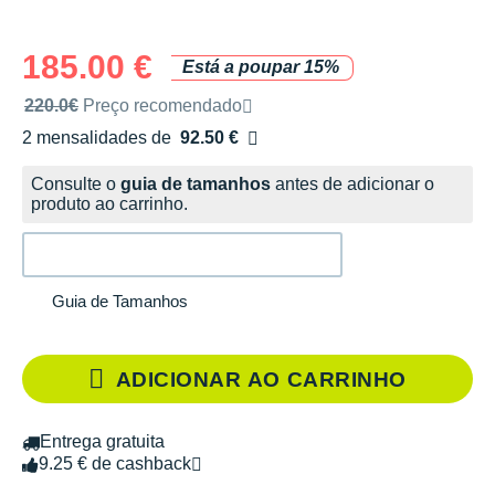
185.00 €
Está a poupar 15%
Preço de venda recomendado pela marca
220.0€
Preço recomendado
2 mensalidades de
92.50 €
sem custos
Consulte o
guia de tamanhos
antes de adicionar o
produto ao carrinho.
Guia de Tamanhos
ADICIONAR AO CARRINHO
Entrega gratuita
9.25 € de cashback