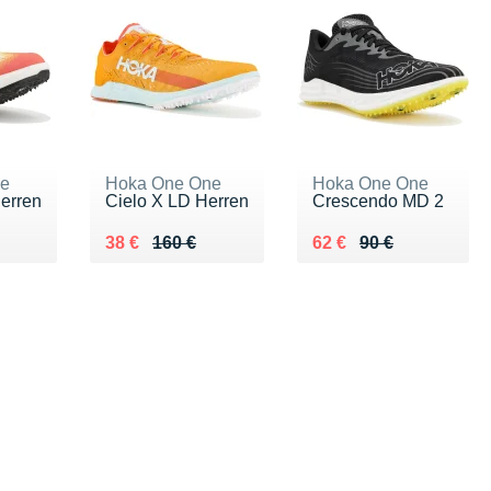
ne
Hoka One One
Hoka One One
erren
Cielo X LD Herren
Crescendo MD 2
0 €
Au lieu de 160 €
Vendu 38 €
Au lieu de 90 €
Vendu 62 €
38 €
160 €
62 €
90 €