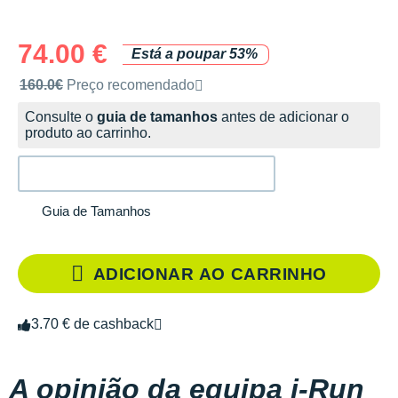
74.00 €
Está a poupar 53%
Preço de venda recomendado pela marca
160.0€
Preço recomendado
Consulte o
guia de tamanhos
antes de adicionar o
produto ao carrinho.
Guia de Tamanhos
ADICIONAR AO CARRINHO
3.70 € de cashback
A opinião da equipa i-Run