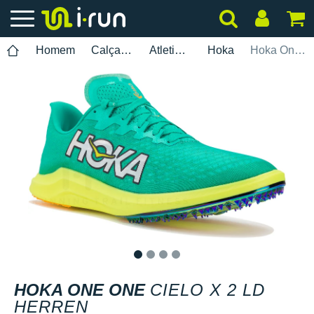
Homem
Calçados
Atletismo
Hoka
Hoka One One Cielo X 2 LD Herren
1
2
3
4
HOKA ONE ONE
CIELO X 2 LD
HERREN