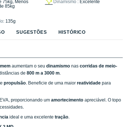
e 75kg, Menos
Dinamismo :
Excelente
de 85kg
o:
135g
SO
SUGESTÕES
HISTÓRICO
omem
aumentam o seu
dinamismo
nas
corridas de meio-
 distâncias de
800 m a 3000 m
.
te
propulsão
. Beneficie de uma maior
reatividade
para
MEVA, proporcionando um
amortecimento
apreciável. O topo
cessidades.
ncia
ideal e uma excelente
tração
.
 X 2 MD