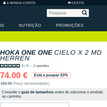
A MINHA CONTA
CESTO
OS
NUTRIÇÃO
PROMOÇÕES
HOKA ONE ONE
CIELO X 2 MD
HERREN
5
/
5
-
2
opiniões
74.00 €
Está a poupar 53%
Preço de venda recomendado pela marca
160.0€
Preço recomendado
Consulte o
guia de tamanhos
antes de adicionar o produto
ao carrinho.