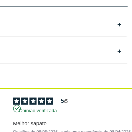
5
/
5
Opinião verificada
Melhor sapato
Opiniões de
09/05/2026
, após uma experiência de
08/04/2026