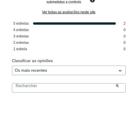
submetidas a controlo
Ver todas as avaliações neste site
5
estrelas
2
4
estrelas
0
3
estrelas
0
2
estrelas
0
1
estrela
0
Classificar as opiniões