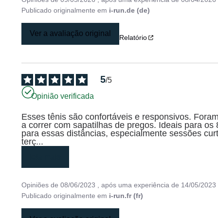
Publicado originalmente em
i-run.de (de)
Ver a avaliação original
Relatório
5
/
5
Opinião verificada
Esses tênis são confortáveis e responsivos. Fora
a correr com sapatilhas de pregos. Ideais para o
para essas distâncias, especialmente sessões cur
terç
...
leia mais
Opiniões de
08/06/2023
, após uma experiência de
14/05/2023
Publicado originalmente em
i-run.fr (fr)