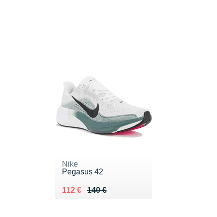
Nike
Pegasus 42
Au lieu de 140 €
Vendu 112 €
112 €
140 €