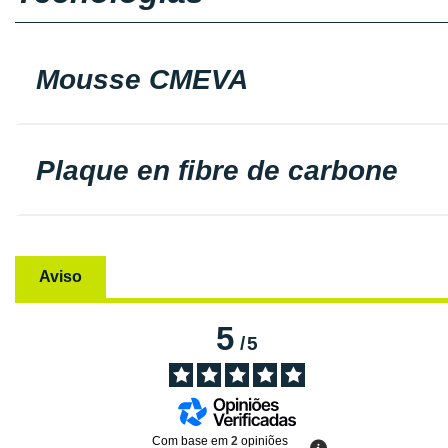
Mousse CMEVA
Plaque en fibre de carbone
Aviso
5
/
5
Com base em
2
opiniões