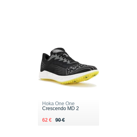
Hoka One One
Crescendo MD 2
Au lieu de 90 €
Vendu 62 €
62 €
90 €