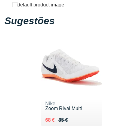
Sugestões
Nike
Zoom Rival Multi
Au lieu de 85 €
Vendu 68 €
68 €
85 €