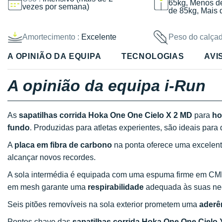
65kg, Menos d
vezes por semana)
de 85kg, Mais 
Amortecimento :
Excelente
Peso do calçad
A OPINIÃO DA EQUIPA
TECNOLOGIAS
AVI
A opinião da equipa i-Run
As
sapatilhas corrida Hoka One One Cielo X 2 MD
para
h
fundo
. Produzidas para atletas experientes, são ideais para
A
placa em fibra de carbono
na ponta oferece uma excelen
alcançar novos recordes.
A sola intermédia é equipada com uma espuma firme em C
em mesh garante uma
respirabilidade
adequada às suas ne
Seis pitões removíveis na sola exterior prometem uma
aderê
Pontos chave das
sapatilhas corrida Hoka One One Cielo