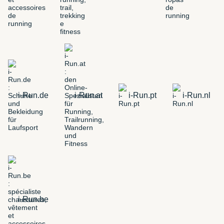
i-Run.de
i-Run.at
i-Run.pt
i-Run.nl
i-Run.be