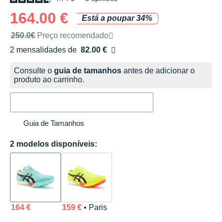
164.00 €
Está a poupar 34%
Preço de venda recomendado pela marca
250.0€
Preço recomendado
2 mensalidades de
82.00 €
sem custos
Consulte o
guia de tamanhos
antes de adicionar o
produto ao carrinho.
Guia de Tamanhos
2 modelos disponíveis:
164 €
159 €
• Paris