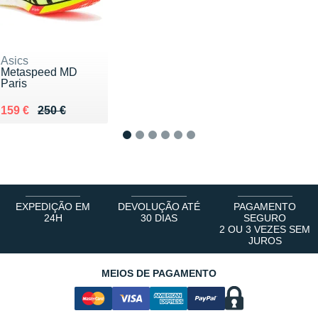
Asics
Metaspeed MD
Paris
Au lieu de 250 €
Vendu 159 €
159 €
250 €
1
2
3
4
5
6
EXPEDIÇÃO EM
DEVOLUÇÃO ATÉ
PAGAMENTO
24H
30 DIAS
SEGURO
2 OU 3 VEZES SEM
JUROS
MEIOS DE PAGAMENTO