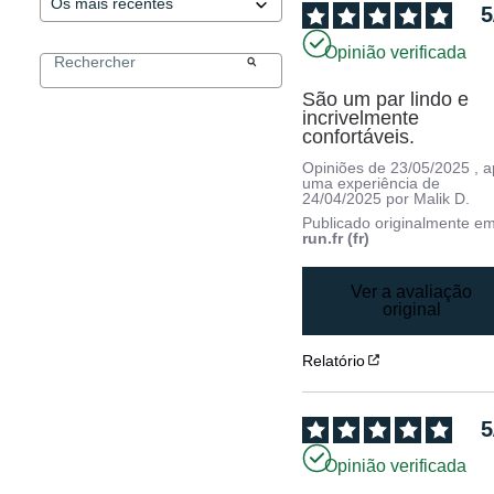
5
Opinião verificada
São um par lindo e 
incrivelmente 
confortáveis.
Opiniões de
23/05/2025
, 
uma experiência de
24/04/2025
por
Malik D.
Publicado originalmente e
run.fr (fr)
Ver a avaliação
original
Relatório
5
Opinião verificada