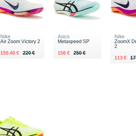
Nike
Asics
Nike
Air Zoom Victory 2
Metaspeed SP
ZoomX Dr
2
Au lieu de 220 €
Vendu 150.40 €
Au lieu de 250 €
Vendu 156 €
150.40 €
220 €
156 €
250 €
Au lieu d
Vendu 11
113 €
17