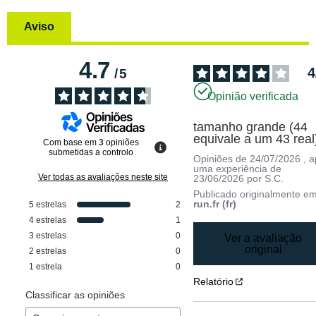
Aviso
4.7
4
/
5
Opinião verificada
tamanho grande (44 
equivale a um 43 real
Com base em
3
opiniões
submetidas a controlo
Opiniões de
24/07/2026
, 
uma experiência de
Ver todas as avaliações neste site
23/06/2026
por
S.C.
Publicado originalmente e
run.fr (fr)
5
estrelas
2
4
estrelas
1
3
estrelas
0
Ver a avaliação
original
2
estrelas
0
1
estrela
0
Relatório
Classificar as opiniões