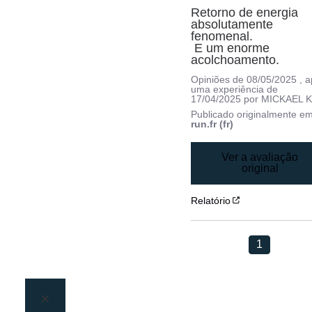
Retorno de energia 
absolutamente 
fenomenal.

 E um enorme 
acolchoamento.
Opiniões de
08/05/2025
, 
uma experiência de
17/04/2025
por
MICKAEL K
Publicado originalmente e
run.fr (fr)
Ver a avaliação
original
Relatório
1