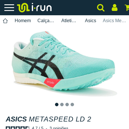
Homem
Calçados
Atletismo
Asics
Asics Metaspeed LD 2
1
2
3
4
ASICS
METASPEED LD 2
4.7
/
5
-
3
opiniões