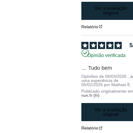
Ver a avaliação
original
Relatório
5
Opinião verificada
… Tudo bem
Opiniões de
06/03/2026
, 
uma experiência de
05/02/2026
por
Mathias E.
Publicado originalmente e
run.fr (fr)
Ver a avaliação
original
Relatório