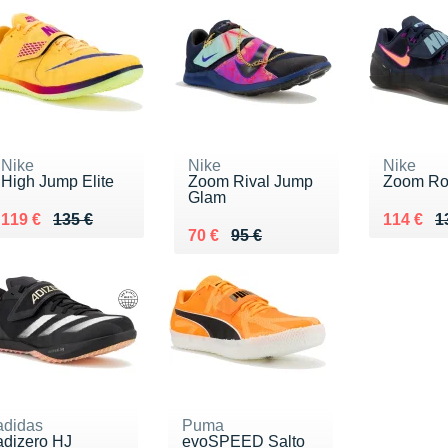
Nike
Nike
Nike
High Jump Elite
Zoom Rival Jump
Zoom Rot
Glam
Au lieu de 135 €
Vendu 119 €
Au lieu 
Vendu 1
119 €
135 €
114 €
1
Au lieu de 95 €
Vendu 70 €
70 €
95 €
adidas
Puma
adizero HJ
evoSPEED Salto