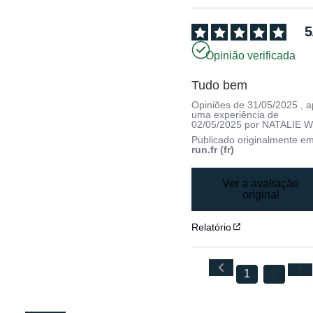
5
Opinião verificada
Tudo bem
Opiniões de
31/05/2025
, 
uma experiência de
02/05/2025
por
NATALIE W
Publicado originalmente e
run.fr (fr)
Ver a avaliação
original
Relatório
1
2