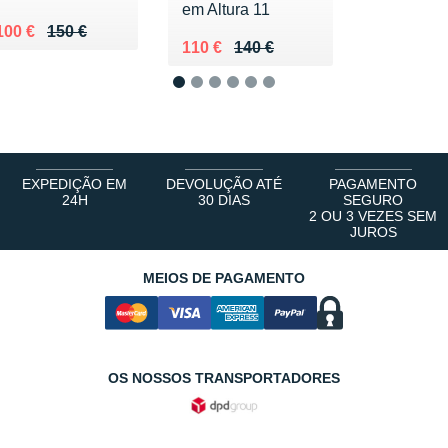
em Altura 11
Au lieu de 150 €
Vendu 100 €
100 €
150 €
Au lieu de 140 €
Vendu 110 €
110 €
140 €
1
2
3
4
5
6
EXPEDIÇÃO EM
DEVOLUÇÃO ATÉ
PAGAMENTO
24H
30 DIAS
SEGURO
2 OU 3 VEZES SEM
JUROS
MEIOS DE PAGAMENTO
OS NOSSOS TRANSPORTADORES