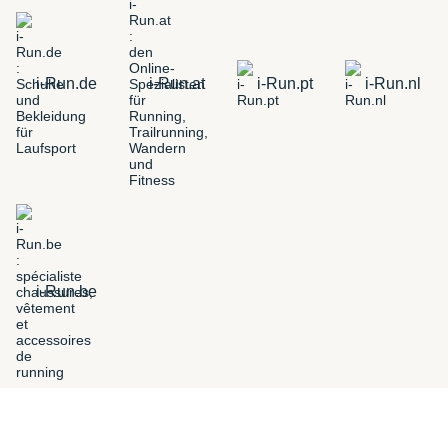
i-Run.de
i-Run.at
i-Run.pt
i-Run.nl
i-Run.be