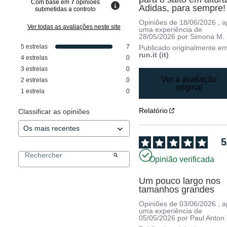
Com base em
7
opiniões
Adidas, para sempre!
submetidas a controlo
Opiniões de
18/06/2026
, 
Ver todas as avaliações neste site
uma experiência de
28/05/2026
por
Simona M.
5
estrelas
7
Publicado originalmente e
run.it (it)
4
estrelas
0
3
estrelas
0
Ver a avaliação
2
estrelas
0
original
1
estrela
0
Relatório
Classificar as opiniões
5
Opinião verificada
Um pouco largo nos 
tamanhos grandes
Opiniões de
03/06/2026
, 
uma experiência de
05/05/2026
por
Paul Anton 