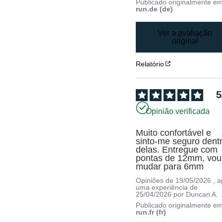
Publicado originalmente e
run.de (de)
Ver a avaliação
original
Relatório
5
Opinião verificada
Muito confortável e 
sinto-me seguro dentr
delas. Entregue com 
pontas de 12mm, vou 
mudar para 6mm
Opiniões de
19/05/2026
, 
uma experiência de
25/04/2026
por
Duncan A.
Publicado originalmente e
run.fr (fr)