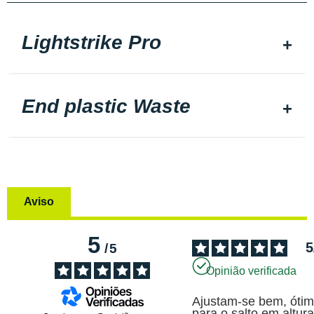
Lightstrike Pro
End plastic Waste
Aviso
5
5
/
5
Opinião verificada
Ajustam-se bem, ótim
para o salto em altura.