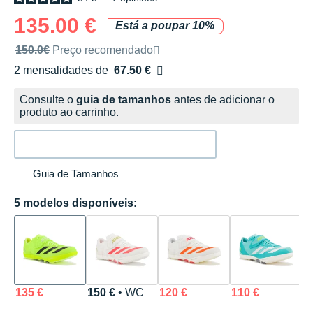
135.00 €
Está a poupar 10%
Preço de venda recomendado pela marca
150.0€
Preço recomendado
2 mensalidades de
67.50 €
sem custos
Consulte o
guia de tamanhos
antes de adicionar o
produto ao carrinho.
Guia de Tamanhos
5 modelos disponíveis:
135 €
150 €
• WC
120 €
110 €
1