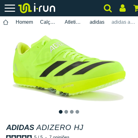
Homem
Calçados
Atletismo
adidas
adidas adizero HJ
1
2
3
4
ADIDAS
ADIZERO HJ
5
/
5
-
7
opiniões