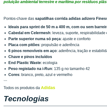
poluição ambiental terrestre e marítima por resíduos plás
Pontos-chave das
sapatilhas corrida adidas adizero Fines
Ideais para sprint de 50 m a 400 m, com ou sem barrei
Cabedal em Celermesh
: leveza, suporte, respirabilidade
Parte superior numa só peça
: ajuste e conforto
Placa com pitões
: propulsão e aderência
6 pinos removíveis em aço
: aderência, tração e estabili
Chave e pinos incluídos
End Plastic Waste
: ecologia
Peso registado na i-Run
: 135 g no tamanho 42
Cores
: branco, preto, azul e vermelho
```
Adidas
Todos os produtos da
Tecnologias