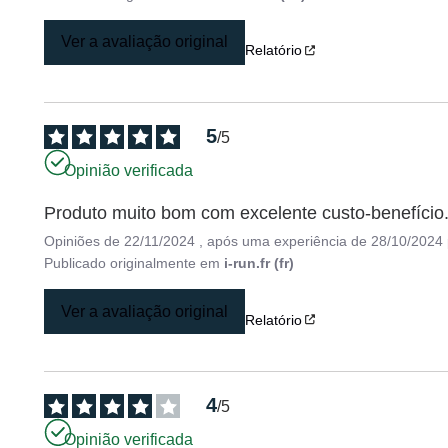
Ver a avaliação original
Relatório
5
/
5
Opinião verificada
Produto muito bom com excelente custo-benefício
Opiniões de
22/11/2024
, após uma experiência de
28/10/2024
Publicado originalmente em
i-run.fr (fr)
Ver a avaliação original
Relatório
4
/
5
Opinião verificada