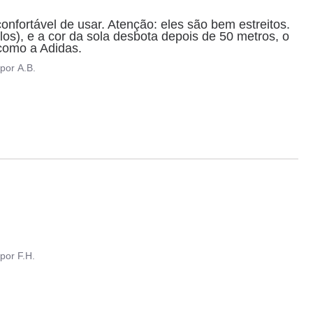
confortável de usar. Atenção: eles são bem estreitos. 
os), e a cor da sola desbota depois de 50 metros, o 
como a Adidas.
por
A.B.
por
F.H.