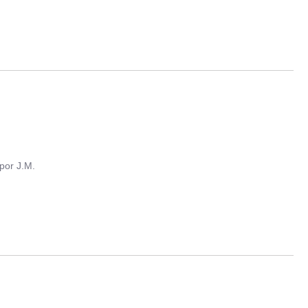
.
por
J.M.