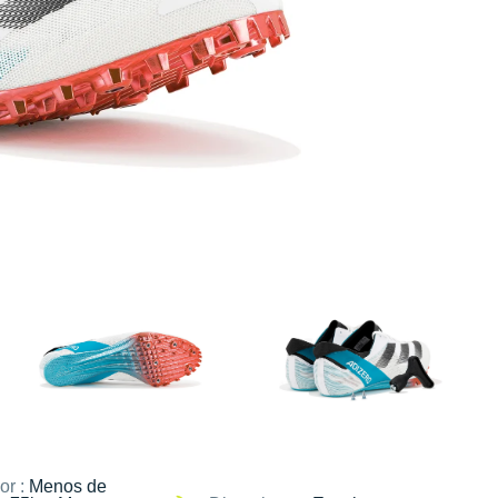
or :
Menos de