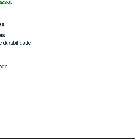
ticos.
se
ras
 e durabilidade
dade