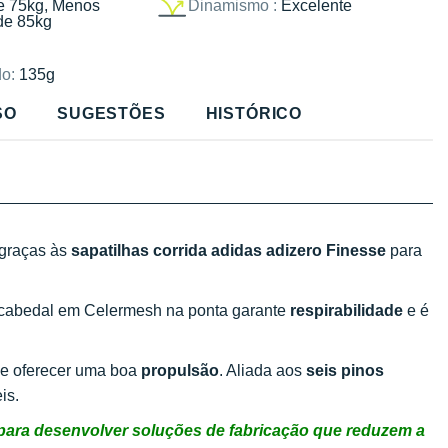
e 75kg, Menos
Dinamismo :
Excelente
de 85kg
o:
135g
SO
SUGESTÕES
HISTÓRICO
graças às
sapatilhas corrida adidas adizero Finesse
para
 cabedal em Celermesh na ponta garante
respirabilidade
e é
he oferecer uma boa
propulsão
. Aliada aos
seis pinos
is.
i para desenvolver soluções de fabricação que reduzem a