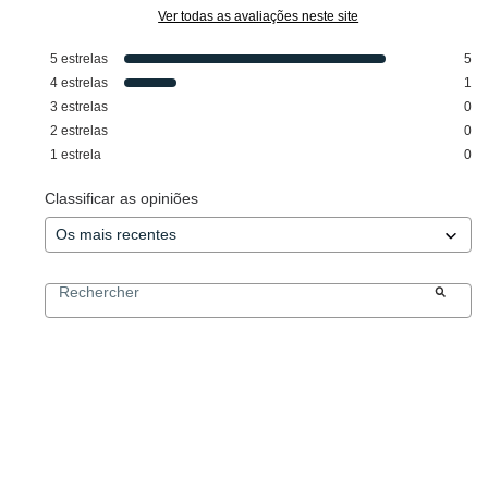
Ver todas as avaliações neste site
5
estrelas
5
4
estrelas
1
3
estrelas
0
2
estrelas
0
1
estrela
0
Classificar as opiniões