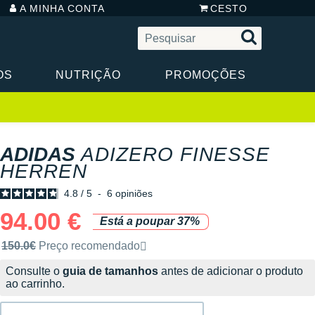
A MINHA CONTA
CESTO
OS
NUTRIÇÃO
PROMOÇÕES
ADIDAS
ADIZERO FINESSE
HERREN
4.8
/
5
-
6
opiniões
94.00 €
Está a poupar 37%
Preço de venda recomendado pela marca
150.0€
Preço recomendado
Consulte o
guia de tamanhos
antes de adicionar o produto
ao carrinho.