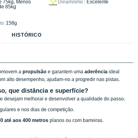
e 75kg, Menos
Dinamismo :
Excelente
de 85kg
o:
158g
HISTÓRICO
omovem a
propulsão
e garantem uma
aderência
ideal
Com alto desempenho, ajudam-no a progredir nas pistas.
so, que distância e superfície?
ue desejam melhorar e desenvolver a qualidade do passo.
egulares e nos dias de competição.
0 até aos 400 metros
planos ou com barreiras.