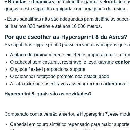
+
Rápidas
e
dinâmicas
, permitem-lhe ganhar velocidade n
graças a esta sapatilha equipada com uma placa de resina.
-
Estas sapatilhas não são adequadas para distâncias super
brilhar nos 800 metros e até aos 10.000 metros.
Por que escolher as Hypersprint 8 da Asics?
As sapatilhas Hypersprint 8 possuem várias vantagens que a
A
placa de resina
oferece excelente propulsão para a fre
O cabedal sem costuras, respirável e leve, garante
confor
O ajuste flexível proporciona suporte
O calcanhar reforçado promete boa estabilidade
A sola exterior e os 5 cravos asseguram uma
aderência
fi
Hypersprint 8, quais são as novidades?
Comparado com a versão anterior, a Hypersprint 7, este mo
Cabedal em couro sintético repensado para maior suporte