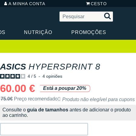
A MINHA CONTA
CESTO
OS
NUTRIÇÃO
PROMOÇÕES
ASICS
HYPERSPRINT 8
4
/
5
-
4
opiniões
60.00 €
Está a poupar 20%
Preço de venda recomendado pela marca
75.0€
Preço recomendado
Produto não elegível para cupons
Consulte o
guia de tamanhos
antes de adicionar o produto
ao carrinho.