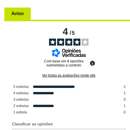
Aviso
4
/
5
Com base em
4
opiniões
submetidas a controlo
Ver todas as avaliações neste site
5
estrelas
2
4
estrelas
1
3
estrelas
0
2
estrelas
1
1
estrela
0
Classificar as opiniões