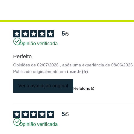
5
/
5
Opinião verificada
Perfeito
Opiniões de
02/07/2026
, após uma experiência de
08/06/2026
Publicado originalmente em
i-run.fr (fr)
Ver a avaliação original
Relatório
5
/
5
Opinião verificada