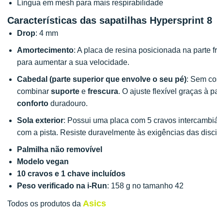
Língua em mesh para mais respirabilidade
Características das sapatilhas Hypersprint 8
Drop
: 4 mm
Amortecimento
: A placa de resina posicionada na parte f
para aumentar a sua velocidade.
Cabedal (parte superior que envolve o seu pé)
: Sem co
combinar
suporte
e
frescura
. O ajuste flexível graças 
conforto
duradouro.
Sola exterior
: Possui uma placa com 5 cravos intercamb
com a pista. Resiste duravelmente às exigências das discip
Palmilha não removível
Modelo vegan
10 cravos e 1 chave incluídos
Peso verificado na i-Run
: 158 g no tamanho 42
Asics
Todos os produtos da