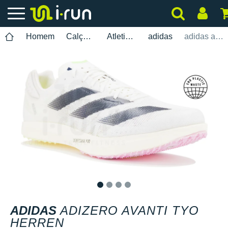
Homem
Calçados
Atletismo
adidas
adidas adizero Avanti TYO Herren
1
2
3
4
ADIDAS
ADIZERO AVANTI TYO
HERREN