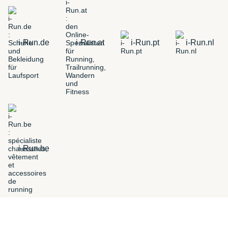
i-Run.de
i-Run.at
i-Run.pt
i-Run.nl
i-Run.be