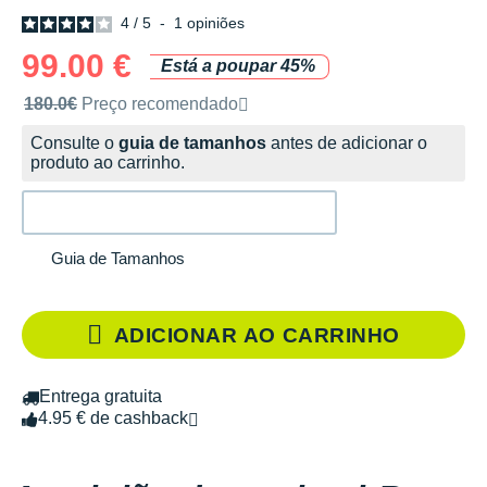
4
/
5
-
1
opiniões
99.00 €
Está a poupar 45%
Preço de venda recomendado pela marca
180.0€
Preço recomendado
Consulte o
guia de tamanhos
antes de adicionar o
produto ao carrinho.
Guia de Tamanhos
ADICIONAR AO CARRINHO
Entrega gratuita
4.95 € de cashback