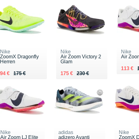
Nike
Nike
Nike
ZoomX Dragonfly
Air Zoom Victory 2
Air Zoom
Herren
Glam
Au lieu
Vendu 1
113 €
Au lieu de 175 €
Vendu 94 €
Au lieu de 230 €
Vendu 175 €
94 €
175 €
175 €
230 €
Nike
adidas
Nike
Air Zoom LJ Elite
adizero Avanti
ZoomX D