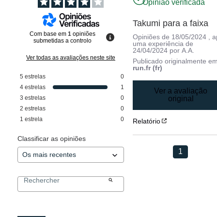
Opinião verificada
Takumi para a faixa
Com base em
1
opiniões
Opiniões de
18/05/2024
, 
submetidas a controlo
uma experiência de
24/04/2024
por
A.A.
Ver todas as avaliações neste site
Publicado originalmente e
run.fr (fr)
5
estrelas
0
4
estrelas
1
Ver a avaliação
3
estrelas
0
original
2
estrelas
0
1
estrela
0
Relatório
Classificar as opiniões
1