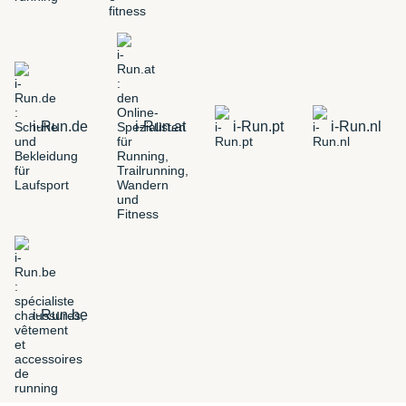
i-Run.de
i-Run.at
i-Run.pt
i-Run.nl
i-Run.be