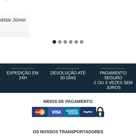
s
ndstar Júnior
 60 €
1
2
3
4
5
6
EXPEDIÇÃO EM
DEVOLUÇÃO ATÉ
PAGAMENTO
24H
30 DIAS
SEGURO
2 OU 3 VEZES SEM
JUROS
MEIOS DE PAGAMENTO
OS NOSSOS TRANSPORTADORES