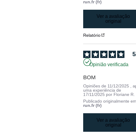
run.fr (fr)
Ver a avaliação
original
Relatório
5
Opinião verificada
BOM
Opiniões de
11/12/2025
, 
uma experiência de
17/11/2025
por
Floriane R.
Publicado originalmente e
run.fr (fr)
Ver a avaliação
original