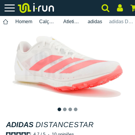
Homem
Calçados
Atletismo
adidas
adidas Distancestar
1
2
3
4
ADIDAS
DISTANCESTAR
4.7
/
5
-
10
opiniões