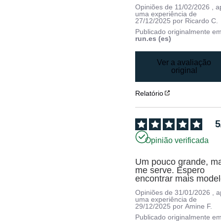
Opiniões de
11/02/2026
, 
uma experiência de
27/12/2025
por
Ricardo C.
Publicado originalmente e
run.es (es)
Ver a avaliação
original
Relatório
5
Opinião verificada
Um pouco grande, ma
me serve. Espero 
encontrar mais model
Opiniões de
31/01/2026
, 
uma experiência de
29/12/2025
por
Amine F.
Publicado originalmente e