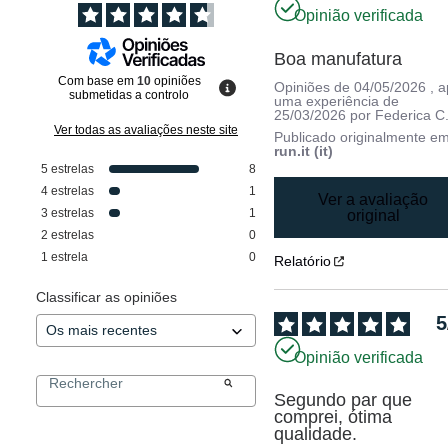
Opinião verificada
Boa manufatura
Com base em
10
opiniões
Opiniões de
04/05/2026
, 
submetidas a controlo
uma experiência de
25/03/2026
por
Federica C
Ver todas as avaliações neste site
Publicado originalmente e
run.it (it)
5
estrelas
8
4
estrelas
1
Ver a avaliação
3
estrelas
1
original
2
estrelas
0
1
estrela
0
Relatório
Classificar as opiniões
5
Opinião verificada
Segundo par que 
comprei, ótima 
qualidade.