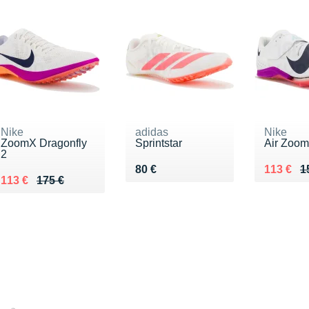
Nike
adidas
Nike
ZoomX Dragonfly
Sprintstar
Air Zoom 
2
Vendu 80 €
Au lieu 
Vendu 1
80 €
113 €
1
Au lieu de 175 €
Vendu 113 €
113 €
175 €