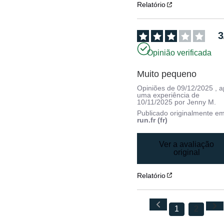
Relatório
3
Opinião verificada
Muito pequeno
Opiniões de
09/12/2025
, 
uma experiência de
10/11/2025
por
Jenny M.
Publicado originalmente e
run.fr (fr)
Ver a avaliação
original
Relatório
1
2