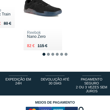
e
x Train
lieu de 80 €
du 64 €
€
80 €
Reebok
Nano Zero
Au lieu de 115 €
Vendu 82 €
82 €
115 €
1
2
3
4
5
6
EXPEDIÇÃO EM
DEVOLUÇÃO ATÉ
PAGAMENTO
24H
30 DIAS
SEGURO
2 OU 3 VEZES SEM
JUROS
MEIOS DE PAGAMENTO