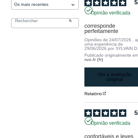
5
Opinião verificada
corresponde 
perfeitamente
Opiniões de
24/07/2026
, 
uma experiência de
29/06/2026
por
SYLVAIN D
Publicado originalmente e
run.fr (fr)
Ver a avaliação
original
Relatório
5
Opinião verificada
confortáveis e leves