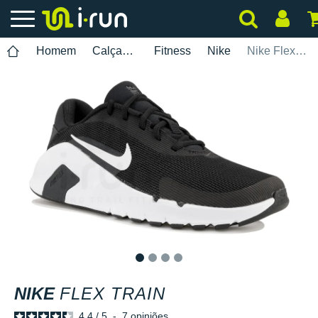
Homem
Calçados
Fitness
Nike
Nike Flex Train
1
2
3
4
NIKE
FLEX TRAIN
4.4
/
5
-
7
opiniões