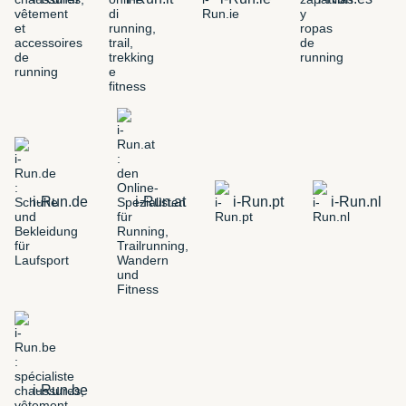
i-Run.de
i-Run.at
i-Run.pt
i-Run.nl
i-Run.be