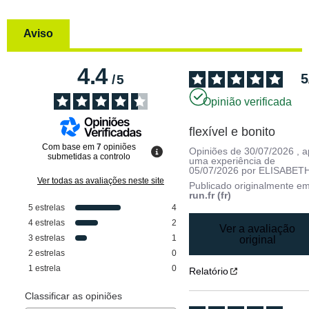
Aviso
4.4
5
/
5
Opinião verificada
flexível e bonito
Com base em
7
opiniões
Opiniões de
30/07/2026
, 
submetidas a controlo
uma experiência de
05/07/2026
por
ELISABETH
Ver todas as avaliações neste site
Publicado originalmente e
run.fr (fr)
5
estrelas
4
4
estrelas
2
Ver a avaliação
3
estrelas
1
original
2
estrelas
0
1
estrela
0
Relatório
Classificar as opiniões