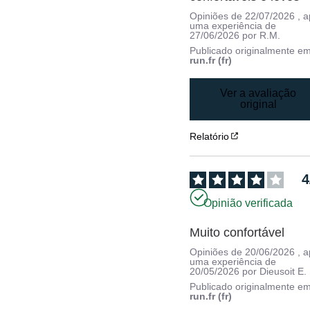
Opiniões de
22/07/2026
, 
uma experiência de
27/06/2026
por
R.M.
Publicado originalmente e
run.fr (fr)
Ver a avaliação
original
Relatório
4
Opinião verificada
Muito confortável
Opiniões de
20/06/2026
, 
uma experiência de
20/05/2026
por
Dieusoit E.
Publicado originalmente e
run.fr (fr)