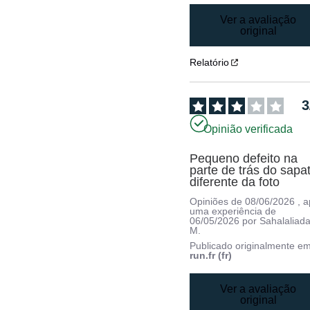
Ver a avaliação
original
Relatório
3
Opinião verificada
Pequeno defeito na 
parte de trás do sapat
diferente da foto
Opiniões de
08/06/2026
, 
uma experiência de
06/05/2026
por
Sahalaliad
M.
Publicado originalmente e
run.fr (fr)
Ver a avaliação
original