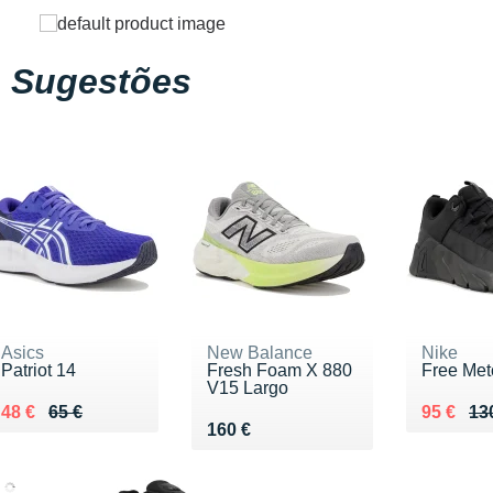
Sugestões
Asics
New Balance
Nike
Patriot 14
Fresh Foam X 880
Free Met
V15 Largo
Au lieu de 65 €
Vendu 48 €
Au lieu 
Vendu 9
48 €
65 €
95 €
13
Vendu 160 €
160 €