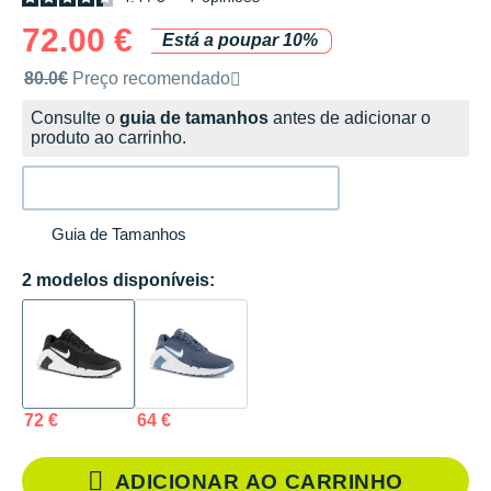
72.00 €
Está a poupar 10%
Preço de venda recomendado pela marca
80.0€
Preço recomendado
Consulte o
guia de tamanhos
antes de adicionar o
produto ao carrinho.
Guia de Tamanhos
2 modelos disponíveis:
72 €
64 €
ADICIONAR AO CARRINHO