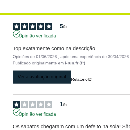
5
/
5
Opinião verificada
Top exatamente como na descrição
Opiniões de
01/06/2026
, após uma experiência de
30/04/2026
Publicado originalmente em
i-run.fr (fr)
Ver a avaliação original
Relatório
1
/
5
Opinião verificada
Os sapatos chegaram com um defeito na sola! São