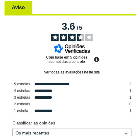
Aviso
3.6
/
5
Com base em
5
opiniões
submetidas a controlo
Ver todas as avaliações neste site
5
estrelas
2
4
estrelas
1
3
estrelas
1
2
estrelas
0
1
estrela
1
Classificar as opiniões