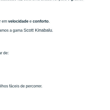
r em
velocidade
e
conforto
.
Scott Kinabalu
ndamos a gama
.
r de:
lhos fáceis de percorrer.