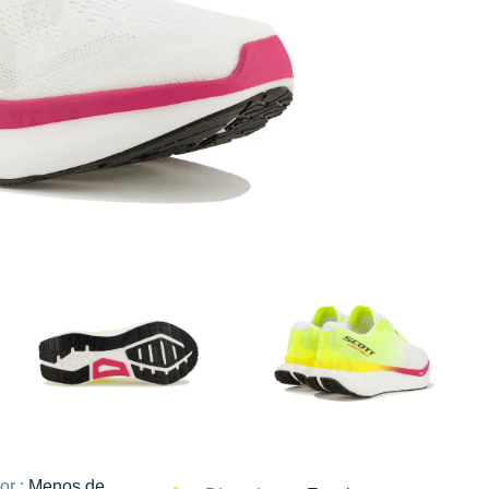
or :
Menos de