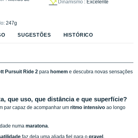
Dinamismo :
Excelente
o:
247g
SO
SUGESTÕES
HISTÓRICO
tt Pursuit Ride
2
para
homem
e descubra novas sensações
ta, que uso, que distância e que superfície?
m par capaz de acompanhar um
ritmo intensivo
ao longo
uldade numa
maratona
.
atilidade
faz dela uma aliada fiel para o
gravel
.