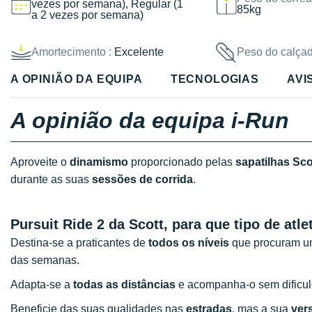
vezes por semana), Regular (1
85kg
a 2 vezes por semana)
Amortecimento :
Excelente
Peso do calçad
A OPINIÃO DA EQUIPA
TECNOLOGIAS
AVI
A opinião da equipa i-Run
Aproveite o
dinamismo
proporcionado pelas
sapatilhas Sco
durante as suas
sessões de corrida
.
Pursuit Ride 2 da Scott, para que tipo de atle
Destina-se a praticantes de
todos os níveis
que procuram u
das semanas.
Adapta-se a
todas as distâncias
e acompanha-o sem dific
Beneficie das suas qualidades nas
estradas
, mas a sua
vers