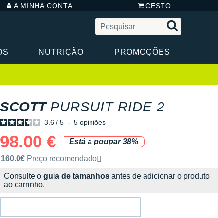
A MINHA CONTA
CESTO
OS
NUTRIÇÃO
PROMOÇÕES
SCOTT
PURSUIT RIDE 2
3.6
/
5
-
5
opiniões
98.00 €
Está a poupar 38%
Preço de venda recomendado pela marca
160.0€
Preço recomendado
Consulte o
guia de tamanhos
antes de adicionar o produto
ao carrinho.