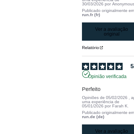
30/03/2026
por
Anonymous
Publicado originalmente e
run.fr (fr)
Ver a avaliação
original
Relatório
5
Opinião verificada
Perfeito
Opiniões de
05/02/2026
, 
uma experiência de
05/01/2026
por
Farah K.
Publicado originalmente e
run.de (de)
Ver a avaliação