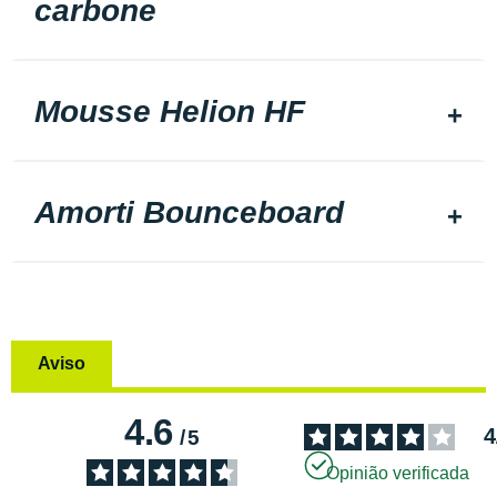
carbone
Mousse Helion HF
Amorti Bounceboard
Aviso
4.6
4
/
5
Opinião verificada