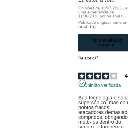
Eu estou a voar!
Opiniões de
10/07/2026
, 
uma experiência de
11/06/2026
por
Vaianui I.
Publicado originalmente e
run.fr (fr)
Ver a avaliação
original
Relatório
4
Opinião verificada
Boa tecnologia e sapa
supersónico, mas com
pontos fracos: 
atacadores demasiado
compridos, obrigando 
metê-los dentro do 
sapato, e também a 