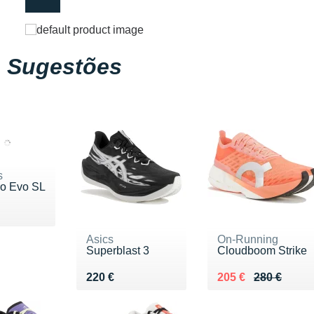
Sugestões
s
ro Evo SL
 150 €
Asics
On-Running
Superblast 3
Cloudboom Strike
Vendu 220 €
Au lieu de 280 €
Vendu 205 €
220 €
205 €
280 €