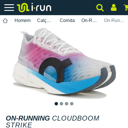
Homem
Calçados
Corrida
On-Running
On-Running Cloudboom Strike
1
2
3
4
ON-RUNNING
CLOUDBOOM
STRIKE