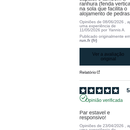
ranhura (fenda vertical
na sola que facilita o 
alojamento de pedras
Opiniões de
08/06/2026
, 
uma experiência de
11/05/2026
por
Yannis A.
Publicado originalmente e
run.fr (fr)
Ver a avaliação
original
Relatório
5
Opinião verificada
Par estavel e 
responsivo!
Opiniões de
23/04/2026
, 
uma experiência de