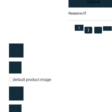
original
Relatório
1
7