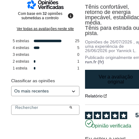
Tênis confortável, 
retorno de energia 
Com base em
32
opiniões
impecável, estabilidad
submetidas a controlo
média.

Tênis para estrada ou
Ver todas as avaliações neste site
pista.
5
estrelas
25
Opiniões de
26/07/2026
, 
uma experiência de
4
estrelas
5
26/06/2026
por
Yannick L.
3
estrelas
0
Publicado originalmente e
2
estrelas
1
run.fr (fr)
1
estrela
1
Ver a avaliação
Classificar as opiniões
original
Relatório
5
Opinião verificada