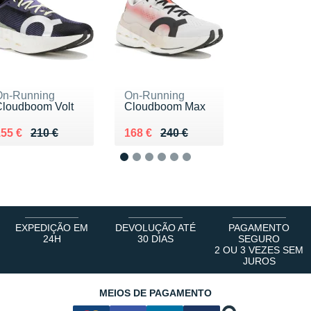
On-Running
On-Running
Cloudboom Volt
Cloudboom Max
u lieu de 210 €
endu 155 €
Au lieu de 240 €
Vendu 168 €
55 €
210 €
168 €
240 €
1
2
3
4
5
6
EXPEDIÇÃO EM
DEVOLUÇÃO ATÉ
PAGAMENTO
24H
30 DIAS
SEGURO
2 OU 3 VEZES SEM
JUROS
MEIOS DE PAGAMENTO