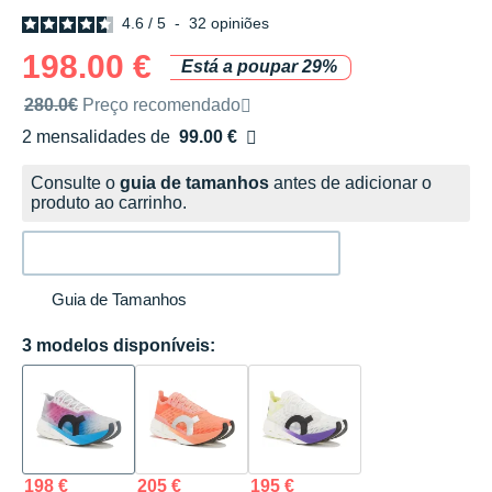
4.6
/
5
-
32
opiniões
198.00 €
Está a poupar 29%
Preço de venda recomendado pela marca
280.0€
Preço recomendado
2 mensalidades de
99.00 €
sem custos
Consulte o
guia de tamanhos
antes de adicionar o
produto ao carrinho.
Guia de Tamanhos
3 modelos disponíveis:
198 €
205 €
195 €