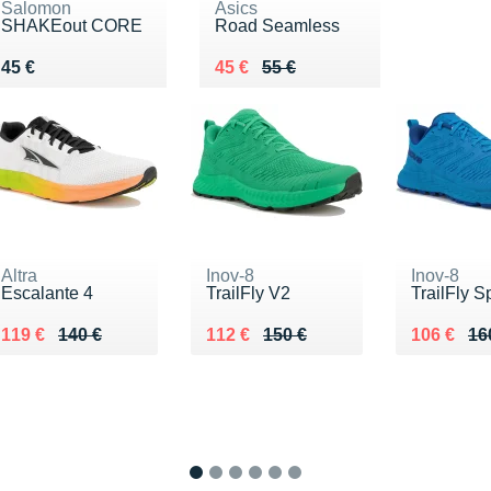
Salomon
Asics
SHAKEout CORE
Road Seamless
Vendu 45 €
Au lieu de 55 €
Vendu 45 €
45 €
45 €
55 €
Altra
Inov-8
Inov-8
Escalante 4
TrailFly V2
TrailFly 
Au lieu de 140 €
Vendu 119 €
Au lieu de 150 €
Vendu 112 €
Au lieu d
Vendu 10
119 €
140 €
112 €
150 €
106 €
16
1
2
3
4
5
6