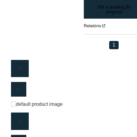
Ver a avaliação
original
Relatório
1