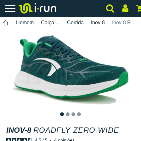
Homem
Calçados
Corrida
Inov-8
Inov-8 Roadfly Zero Wide
1
2
3
4
INOV-8
ROADFLY ZERO WIDE
4.5
/
5
-
4
opiniões