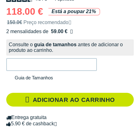
118.00 €
Está a poupar 21%
Preço de venda recomendado pela marca
150.0€
Preço recomendado
2 mensalidades de
59.00 €
sem custos
Consulte o
guia de tamanhos
antes de adicionar o
produto ao carrinho.
Guia de Tamanhos
ADICIONAR AO CARRINHO
Entrega gratuita
5.90 € de cashback