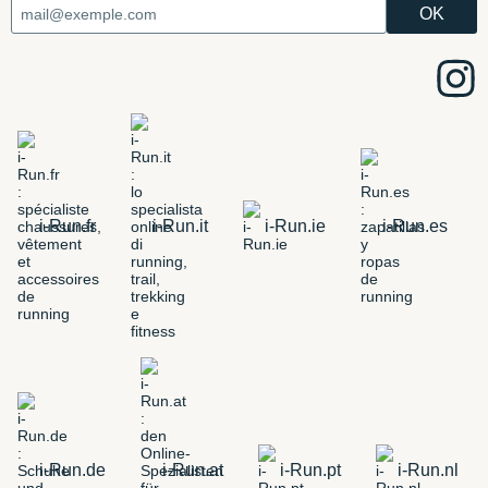
i-Run.fr
i-Run.it
i-Run.ie
i-Run.es
i-Run.de
i-Run.at
i-Run.pt
i-Run.nl