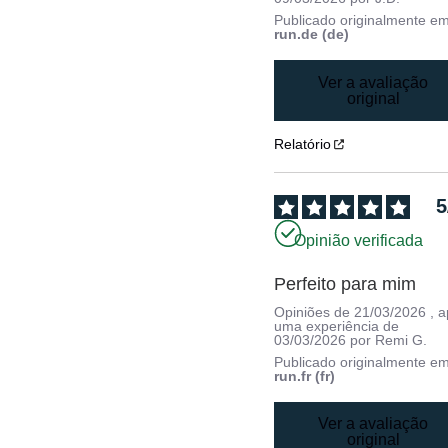
Publicado originalmente e
run.de (de)
Ver a avaliação
original
Relatório
5
Opinião verificada
Perfeito para mim
Opiniões de
21/03/2026
, 
uma experiência de
03/03/2026
por
Remi G.
Publicado originalmente e
run.fr (fr)
Ver a avaliação
original