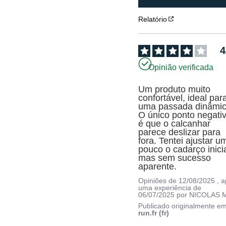
Relatório
4
Opinião verificada
Um produto muito 
confortável, ideal para
uma passada dinâmica
O único ponto negativ
é que o calcanhar 
parece deslizar para 
fora. Tentei ajustar um
pouco o cadarço inicial
mas sem sucesso 
aparente.
Opiniões de
12/08/2025
, 
uma experiência de
06/07/2025
por
NICOLAS 
Publicado originalmente e
run.fr (fr)