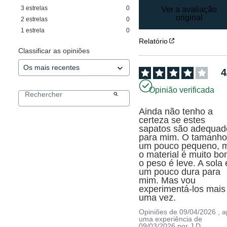
3
estrelas
0
Ver a avaliação
original
2
estrelas
0
1
estrela
0
Relatório
Classificar as opiniões
4
Opinião verificada
Ainda não tenho a 
certeza se estes 
sapatos são adequado
para mim. O tamanho 
um pouco pequeno, m
o material é muito bo
o peso é leve. A sola é
um pouco dura para 
mim. Mas vou 
experimentá-los mais 
uma vez.
Opiniões de
09/04/2026
, 
uma experiência de
09/03/2026
por
J.D.