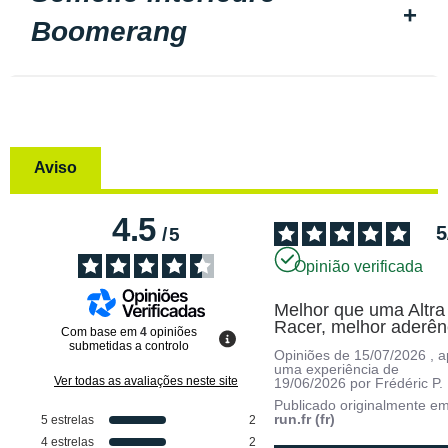
Boomerang
Aviso
4.5
5
/
5
Opinião verificada
Melhor que uma Altra 
Racer, melhor aderên
Com base em
4
opiniões
submetidas a controlo
Opiniões de
15/07/2026
, 
uma experiência de
Ver todas as avaliações neste site
19/06/2026
por
Frédéric P.
Publicado originalmente e
run.fr (fr)
5
estrelas
2
4
estrelas
2