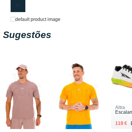
Sugestões
Altra
Escalan
Au lieu
Vendu 
119 €