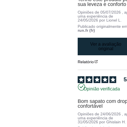
sua leveza e conforto
Opiniões de
05/07/2026
, 
uma experiência de
24/05/2026
por
Lionel L.
Publicado originalmente e
run.fr (fr)
Ver a avaliação
original
Relatório
5
Opinião verificada
Bom sapato com drop 
confortável
Opiniões de
24/06/2026
, 
uma experiência de
31/05/2026
por
Ghislain H.