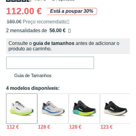
112.00 €
Está a poupar 30%
Preço de venda recomendado pela marca
160.0€
Preço recomendado
2 mensalidades de
56.00 €
sem custos
Consulte o
guia de tamanhos
antes de adicionar o
produto ao carrinho.
Guia de Tamanhos
4 modelos disponíveis:
112 €
128 €
128 €
123 €