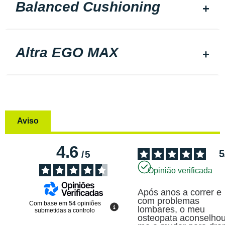
Balanced Cushioning
Altra EGO MAX
Aviso
4.6
5
/
5
Opinião verificada
Após anos a correr e 
com problemas 
Com base em
54
opiniões
lombares, o meu 
submetidas a controlo
osteopata aconselhou