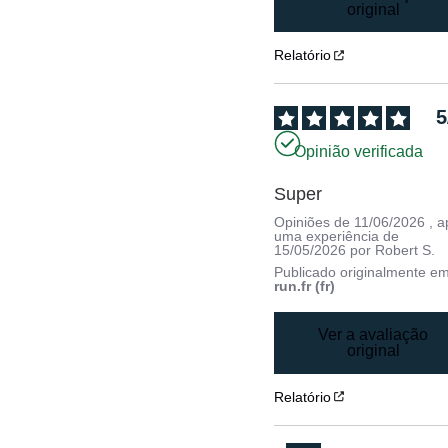
original
Relatório
5
Opinião verificada
Super
Opiniões de
11/06/2026
, 
uma experiência de
15/05/2026
por
Robert S.
Publicado originalmente e
run.fr (fr)
Ver a avaliação
original
Relatório