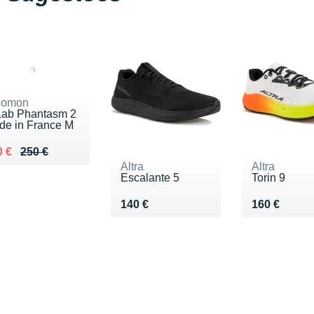
lomon
Lab Phantasm 2
de in France M
lieu de 250 €
ndu 170 €
0 €
250 €
Altra
Altra
Escalante 5
Torin 9
Vendu 140 €
Vendu 160 
140 €
160 €