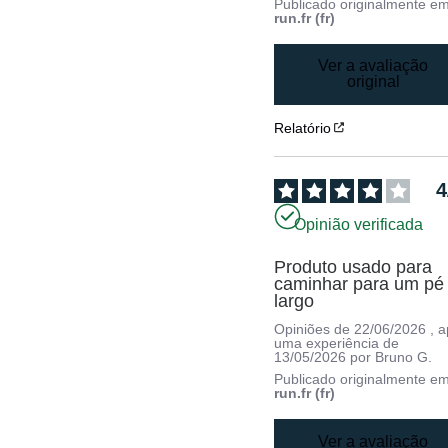
Publicado originalmente e
run.fr (fr)
Ver a avaliação
original
Relatório
4
Opinião verificada
Produto usado para 
caminhar para um pé 
largo
Opiniões de
22/06/2026
, 
uma experiência de
13/05/2026
por
Bruno G.
Publicado originalmente e
run.fr (fr)
Ver a avaliação