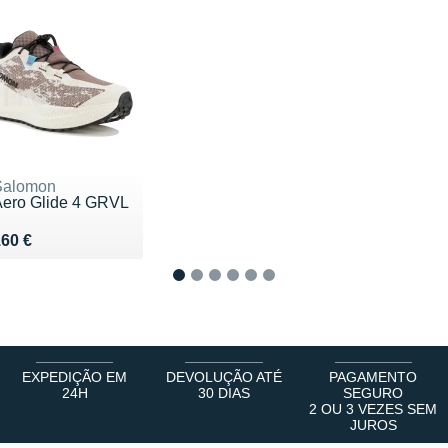
Salomon
Aero Glide 4 GRVL
endu 160 €
60 €
1
2
3
4
5
6
EXPEDIÇÃO EM
DEVOLUÇÃO ATÉ
PAGAMENTO
24H
30 DIAS
SEGURO
2 OU 3 VEZES SEM
JUROS