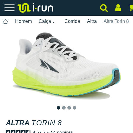
Homem
Calçados
Corrida
Altra
Altra Torin 8
1
2
3
4
ALTRA
TORIN 8
4.6
/
5
-
54
opiniões