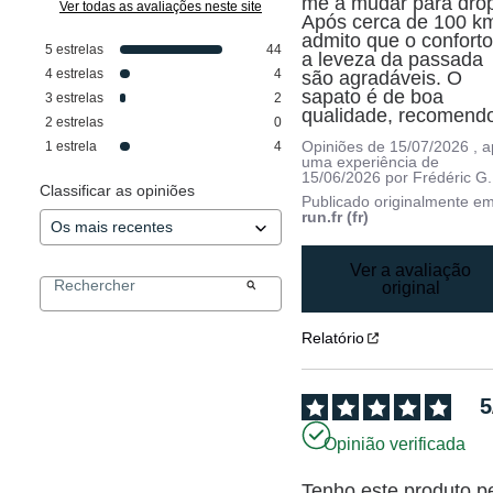
me a mudar para drop 
Ver todas as avaliações neste site
Após cerca de 100 km
admito que o conforto 
5
estrelas
44
a leveza da passada 
4
estrelas
4
são agradáveis. O 
sapato é de boa 
3
estrelas
2
qualidade, recomend
2
estrelas
0
Opiniões de
15/07/2026
, 
1
estrela
4
uma experiência de
15/06/2026
por
Frédéric G.
Classificar as opiniões
Publicado originalmente e
run.fr (fr)
Ver a avaliação
original
Relatório
5
Opinião verificada
Tenho este produto pe