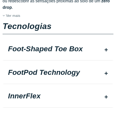
ou redescobrir as sensações próximas ao solo de um
zero
drop
.
Ver mais
Tecnologias
Foot-Shaped Toe Box
FootPod Technology
InnerFlex