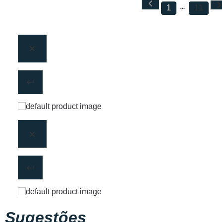
1
11
Sugestões