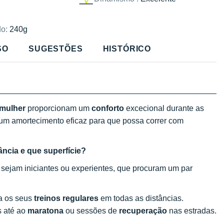
o:
240g
SO
SUGESTÕES
HISTÓRICO
mulher
proporcionam um
conforto
excecional durante as
um amortecimento eficaz para que possa correr com
tância e que superfície?
, sejam iniciantes ou experientes, que procuram um par
a os seus
treinos regulares
em todas as distâncias.
s até ao
maratona
ou sessões de
recuperação
nas estradas.