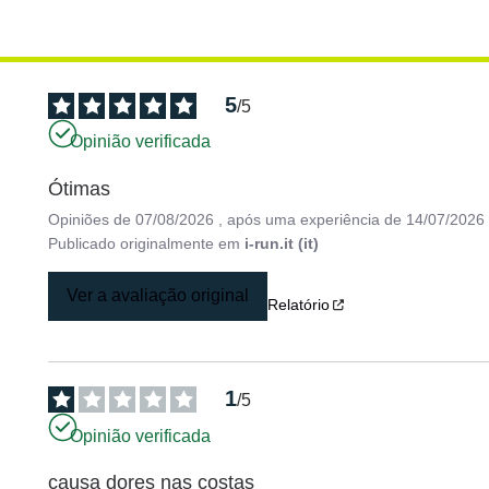
5
/
5
Opinião verificada
Ótimas
Opiniões de
07/08/2026
, após uma experiência de
14/07/2026
Publicado originalmente em
i-run.it (it)
Ver a avaliação original
Relatório
1
/
5
Opinião verificada
causa dores nas costas