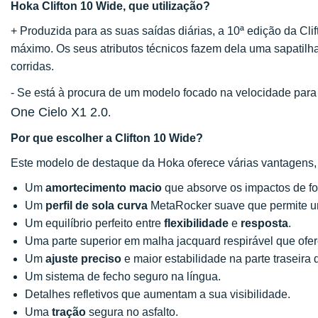
Hoka Clifton 10 Wide, que utilização?
+ Produzida para as suas saídas diárias, a 10ª edição da Cl
máximo. Os seus atributos técnicos fazem dela uma sapatilh
corridas.
- Se está à procura de um modelo focado na velocidade par
One Cielo X1 2.0
.
Por que escolher a Clifton 10 Wide?
Este modelo de destaque da Hoka oferece várias vantagens, 
Um
amortecimento macio
que absorve os impactos de fo
Um
perfil de sola curva
MetaRocker suave que permite um
Um equilíbrio perfeito entre
flexibilidade
e
resposta
.
Uma parte superior em malha jacquard respirável que ofer
Um
ajuste preciso
e maior estabilidade na parte traseira 
Um sistema de fecho seguro na língua.
Detalhes refletivos que aumentam a sua visibilidade.
Uma
tração
segura no asfalto.