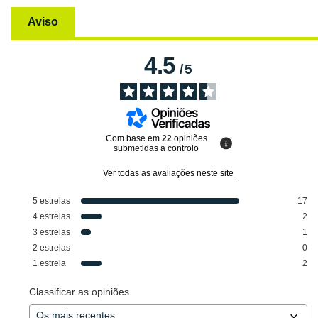
Aviso
4.5
/
5
Com base em
22
opiniões
submetidas a controlo
Ver todas as avaliações neste site
5
estrelas
17
4
estrelas
2
3
estrelas
1
2
estrelas
0
1
estrela
2
Classificar as opiniões