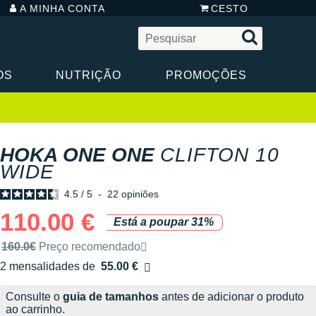
A MINHA CONTA
CESTO
OS
NUTRIÇÃO
PROMOÇÕES
HOKA ONE ONE
CLIFTON 10
WIDE
4.5
/
5
-
22
opiniões
110.00 €
Está a poupar 31%
Preço de venda recomendado pela marca
160.0€
Preço recomendado
2 mensalidades de
55.00 €
sem custos
Consulte o
guia de tamanhos
antes de adicionar o produto
ao carrinho.