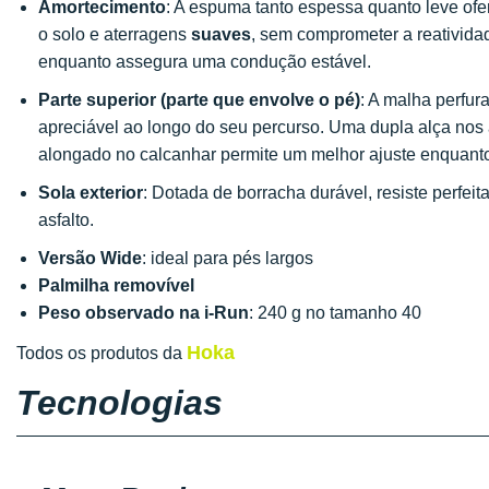
Amortecimento
: A espuma tanto espessa quanto leve of
o solo e aterragens
suaves
, sem comprometer a reativida
enquanto assegura uma condução estável.
Parte superior (parte que envolve o pé)
: A malha perfur
apreciável ao longo do seu percurso. Uma dupla alça nos
alongado no calcanhar permite um melhor ajuste enquanto
Sola exterior
: Dotada de borracha durável, resiste perfe
asfalto.
Versão Wide
: ideal para pés largos
Palmilha removível
Peso observado na i-Run
: 240 g no tamanho 40
Hoka
Todos os produtos da
Tecnologias