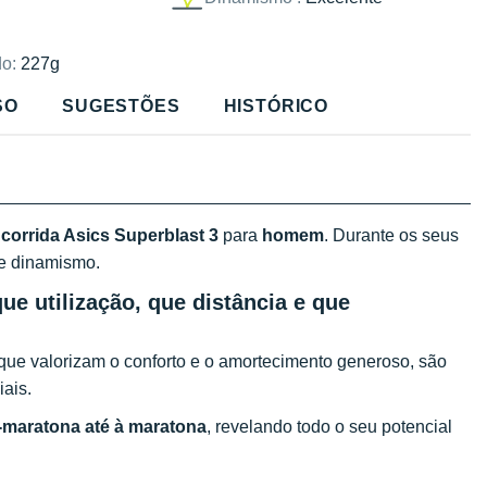
o:
227g
SO
SUGESTÕES
HISTÓRICO
 corrida Asics Superblast 3
para
homem
. Durante os seus
 e dinamismo.
que utilização, que distância e que
que valorizam o conforto e o amortecimento generoso, são
iais.
-maratona até à maratona
, revelando todo o seu potencial