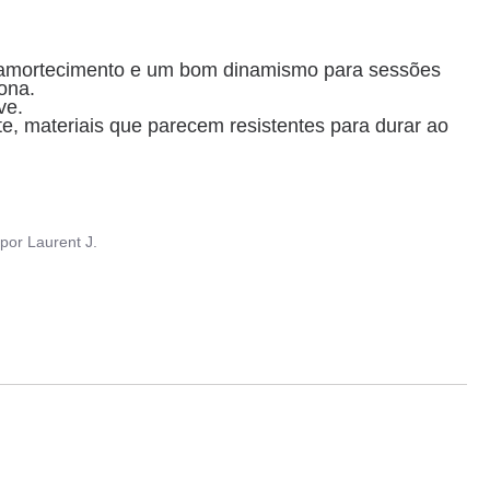
to amortecimento e um bom dinamismo para sessões 
na. 

e.

A qualidade de fabrico Asics: acabamento excelente, materiais que parecem resistentes para durar ao 
por
Laurent J.