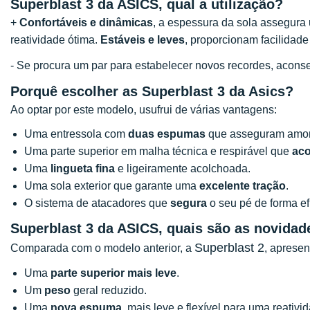
Superblast 3 da ASICS, qual a utilização?
+
Confortáveis e dinâmicas
, a espessura da sola assegura
reatividade ótima.
Estáveis e leves
, proporcionam facilidade
- Se procura um par para estabelecer novos recordes, acon
Porquê escolher as Superblast 3 da Asics?
Ao optar por este modelo, usufrui de várias vantagens:
Uma entressola com
duas espumas
que asseguram amort
Uma parte superior em malha técnica e respirável que
aco
Uma
lingueta fina
e ligeiramente acolchoada.
Uma sola exterior que garante uma
excelente tração
.
O sistema de atacadores que
segura
o seu pé de forma ef
Superblast 3 da ASICS, quais são as novidad
Superblast 2
Comparada com o modelo anterior, a
, apresen
Uma
parte superior mais leve
.
Um
peso
geral reduzido.
Uma
nova espuma
, mais leve e flexível para uma reativi