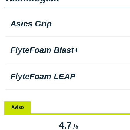
Asics Grip
FlyteFoam Blast+
FlyteFoam LEAP
Aviso
4.7
/
5