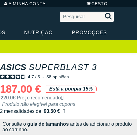
A MINHA CONTA
CESTO
OS
NUTRIÇÃO
PROMOÇÕES
ASICS
SUPERBLAST 3
4.7
/
5
-
58
opiniões
187.00 €
Está a poupar 15%
Preço de venda recomendado pela marca
220.0€
Preço recomendado
Produto não elegível para cupons
2 mensalidades de
93.50 €
sem custos
Consulte o
guia de tamanhos
antes de adicionar o produto
ao carrinho.