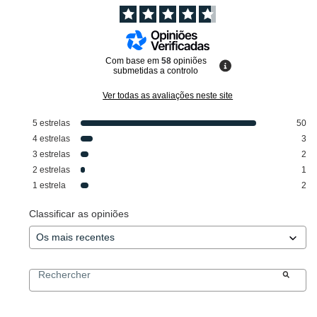
Com base em
58
opiniões
submetidas a controlo
Ver todas as avaliações neste site
5
estrelas
50
4
estrelas
3
3
estrelas
2
2
estrelas
1
1
estrela
2
Classificar as opiniões