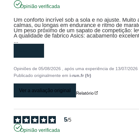
Opinião verificada
Um conforto incrível sob a sola e no ajuste. Mui
calmas, ou longas em endurance e ritmo de marato
Um peso próximo de um sapato de competição: lev
...
leia mais
Opiniões de
05/08/2026
, após uma experiência de
13/07/2026
Publicado originalmente em
i-run.fr (fr)
Ver a avaliação original
Relatório
5
/
5
Opinião verificada